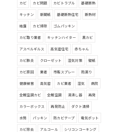
カビ
カビ問題
カビトラブル
基礎断熱
キッチン
新聞紙
基礎断熱住宅
断熱材
結露
カビ掃除
ゴムパッキン
カビ取り業者
キッチンハイター
黒カビ
アスペルギルス
高気密住宅
赤ちゃん
カビ肺炎
クローゼット
湿気対策
壁紙
カビ原因
業者
市販スプレー
雨漏り
健康被害
高気密
カビ業者
湿気
病院
全館空調カビ
全館空調
湯沸し器
再発
カラーボックス
再発防止
ダクト清掃
水筒
パッキン
防カビテープ
電気ポット
カビ除去
アルコール
シリコンコーキング