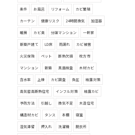
条件
お風呂
リフォーム
カビ繁殖
カーテン
健康リスク
24時間換気
加湿器
暖房
カビ臭
分譲マンション
一軒家
新築戸建て
LD床
雨漏れ
カビ被害
火災保険
ペット
断熱欠損
枚方市
マンション
新築
真菌検査
木材カビ
含水率
上棟
カビ調査
負圧
結露対策
高気密高断熱住宅
インフル対策
結露カビ
予防方法
引越し
換気不足
木造住宅
構造材カビ
タンス
本棚
寝室
湿気滞留
押入れ
洗濯機
脱衣所