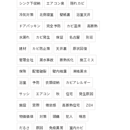
シンク下収納
エアコン臭
隠れカビ
冷気対策
北側寝室
壁紙裏
浴室天井
ドアパッキン
完全予防
カビ温床
高断熱
水漏れ
カビ発生
保証
名古屋
別荘
建材
カビ防止策
天井裏
原状回復
管理会社
漏水事故
断熱劣化
施工ミス
保険
配管破裂
壁内結露
凍結漏水
浴室
予防
衣類収納
カビアレルギー
サッシ
エアコン
秋
住宅
発生原因
施設
窓際
倦怠感
高断熱住宅
ZEH
物価価値
対策
頭痛
犯人
喘息
だるさ
原因
免疫異常
室内カビ