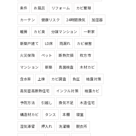
条件
お風呂
リフォーム
カビ繁殖
カーテン
健康リスク
24時間換気
加湿器
暖房
カビ臭
分譲マンション
一軒家
新築戸建て
LD床
雨漏れ
カビ被害
火災保険
ペット
断熱欠損
枚方市
マンション
新築
真菌検査
木材カビ
含水率
上棟
カビ調査
負圧
結露対策
高気密高断熱住宅
インフル対策
結露カビ
予防方法
引越し
換気不足
木造住宅
構造材カビ
タンス
本棚
寝室
湿気滞留
押入れ
洗濯機
脱衣所