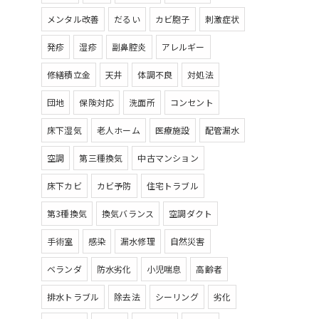
メンタル改善
だるい
カビ胞子
刺激症状
発疹
湿疹
副鼻腔炎
アレルギー
修繕積立金
天井
体調不良
対処法
団地
保険対応
洗面所
コンセント
床下湿気
老人ホーム
医療施設
配管漏水
空調
第三種換気
中古マンション
床下カビ
カビ予防
住宅トラブル
第3種換気
換気バランス
空調ダクト
手術室
感染
漏水修理
自然災害
ベランダ
防水劣化
小児喘息
高齢者
排水トラブル
除去法
シーリング
劣化