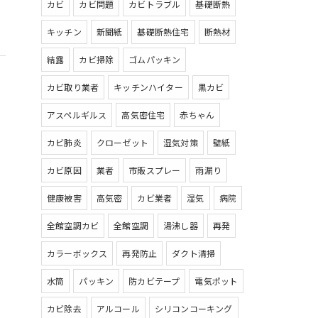
カビ
カビ問題
カビトラブル
基礎断熱
キッチン
新聞紙
基礎断熱住宅
断熱材
結露
カビ掃除
ゴムパッキン
カビ取り業者
キッチンハイター
黒カビ
アスペルギルス
高気密住宅
赤ちゃん
カビ肺炎
クローゼット
湿気対策
壁紙
カビ原因
業者
市販スプレー
雨漏り
健康被害
高気密
カビ業者
湿気
病院
全館空調カビ
全館空調
湯沸し器
再発
カラーボックス
再発防止
ダクト清掃
水筒
パッキン
防カビテープ
電気ポット
カビ除去
アルコール
シリコンコーキング