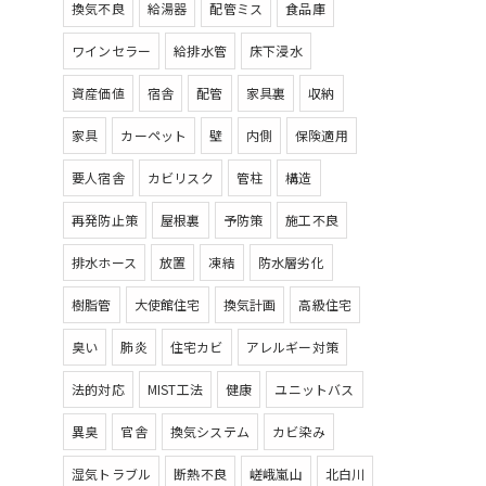
換気不良
給湯器
配管ミス
食品庫
ワインセラー
給排水管
床下浸水
資産価値
宿舎
配管
家具裏
収納
家具
カーペット
壁
内側
保険適用
要人宿舎
カビリスク
管柱
構造
再発防止策
屋根裏
予防策
施工不良
排水ホース
放置
凍結
防水層劣化
樹脂管
大使館住宅
換気計画
高級住宅
臭い
肺炎
住宅カビ
アレルギー対策
法的対応
MIST工法
健康
ユニットバス
異臭
官舎
換気システム
カビ染み
湿気トラブル
断熱不良
嵯峨嵐山
北白川