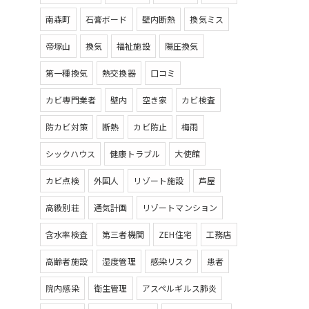
南森町
石膏ボード
壁内断熱
換気ミス
帝塚山
換気
福祉施設
陽圧換気
第一種換気
熱交換器
口コミ
カビ専門業者
壁内
空き家
カビ検査
防カビ対策
断熱
カビ防止
梅雨
シックハウス
健康トラブル
大使館
カビ点検
外国人
リゾート施設
芦屋
高級別荘
通気計画
リゾートマンション
含水率検査
第三者機関
ZEH住宅
工務店
高齢者施設
湿度管理
感染リスク
患者
院内感染
衛生管理
アスペルギルス肺炎