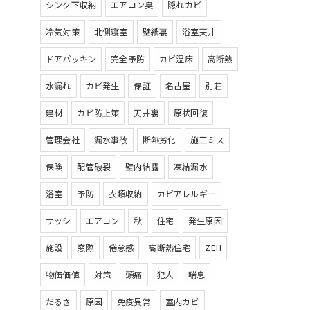
シンク下収納
エアコン臭
隠れカビ
冷気対策
北側寝室
壁紙裏
浴室天井
ドアパッキン
完全予防
カビ温床
高断熱
水漏れ
カビ発生
保証
名古屋
別荘
建材
カビ防止策
天井裏
原状回復
管理会社
漏水事故
断熱劣化
施工ミス
保険
配管破裂
壁内結露
凍結漏水
浴室
予防
衣類収納
カビアレルギー
サッシ
エアコン
秋
住宅
発生原因
施設
窓際
倦怠感
高断熱住宅
ZEH
物価価値
対策
頭痛
犯人
喘息
だるさ
原因
免疫異常
室内カビ