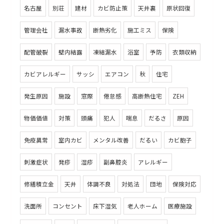
名古屋
別荘
建材
カビ防止策
天井裏
原状回復
管理会社
漏水事故
断熱劣化
施工ミス
保険
配管破裂
壁内結露
凍結漏水
浴室
予防
衣類収納
カビアレルギー
サッシ
エアコン
秋
住宅
発生原因
施設
窓際
倦怠感
高断熱住宅
ZEH
物価価値
対策
頭痛
犯人
喘息
だるさ
原因
免疫異常
室内カビ
メンタル改善
だるい
カビ胞子
刺激症状
発疹
湿疹
副鼻腔炎
アレルギー
修繕積立金
天井
体調不良
対処法
団地
保険対応
洗面所
コンセント
床下湿気
老人ホーム
医療施設