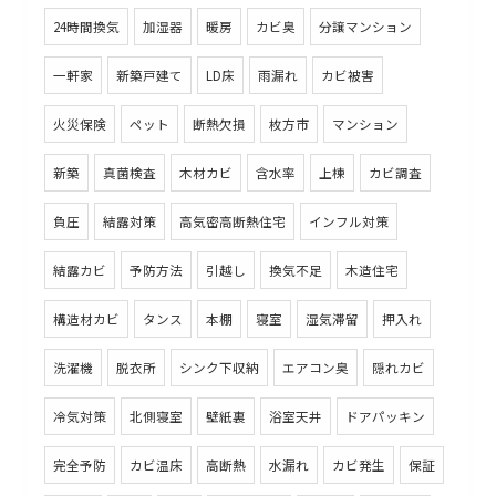
24時間換気
加湿器
暖房
カビ臭
分譲マンション
一軒家
新築戸建て
LD床
雨漏れ
カビ被害
火災保険
ペット
断熱欠損
枚方市
マンション
新築
真菌検査
木材カビ
含水率
上棟
カビ調査
負圧
結露対策
高気密高断熱住宅
インフル対策
結露カビ
予防方法
引越し
換気不足
木造住宅
構造材カビ
タンス
本棚
寝室
湿気滞留
押入れ
洗濯機
脱衣所
シンク下収納
エアコン臭
隠れカビ
冷気対策
北側寝室
壁紙裏
浴室天井
ドアパッキン
完全予防
カビ温床
高断熱
水漏れ
カビ発生
保証