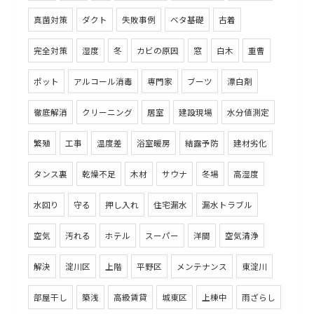
真菌対策
ダクト
失敗事例
ベタ基礎
古着
完全対策
湿度
冬
カビの原因
窓
白木
重曹
ポット
アルコール消毒
専門家
ブーツ
漂白剤
徹底解消
クリーニング
居室
建設現場
水分値測定
繁殖
工事
温度差
浴室暖房
結露予防
建材劣化
タンス裏
乾燥不足
木材
サウナ
冬場
高湿度
水回り
守る
押し入れ
住宅漏水
漏水トラブル
空気
汚れる
ホテル
スーパー
洋間
空気清浄
解決
淀川区
上階
平野区
メンテナンス
東淀川
部屋干し
築浅
高級賃貸
城東区
上棟中
雨ざらし