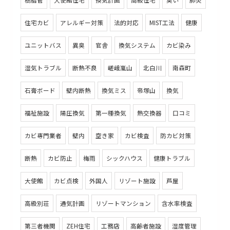
樹脂管
大使館住宅
換気計画
高級住宅
臭い
肺炎
住宅カビ
アレルギー対策
法的対応
MIST工法
健康
ユニットバス
異臭
官舎
換気システム
カビ染み
湿気トラブル
断熱不良
嵯峨嵐山
北白川
南森町
石膏ボード
壁内断熱
換気ミス
帝塚山
換気
福祉施設
陽圧換気
第一種換気
熱交換器
口コミ
カビ専門業者
壁内
空き家
カビ検査
防カビ対策
断熱
カビ防止
梅雨
シックハウス
健康トラブル
大使館
カビ点検
外国人
リゾート施設
芦屋
高級別荘
通気計画
リゾートマンション
含水率検査
第三者機関
ZEH住宅
工務店
高齢者施設
湿度管理