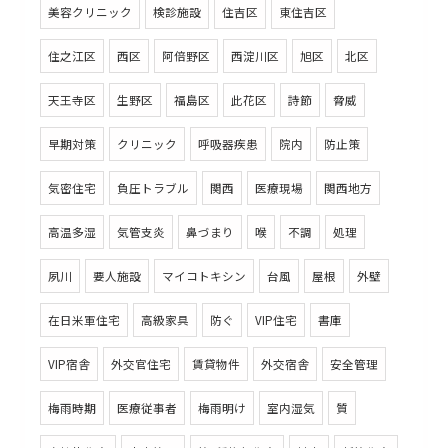
美容クリニック
検診施設
住吉区
東住吉区
住之江区
西区
阿倍野区
西淀川区
旭区
北区
天王寺区
生野区
福島区
此花区
詩節
脅威
早期対策
クリニック
呼吸器疾患
院内
防止策
気密住宅
負圧トラブル
関西
医療現場
関西地方
高温多湿
気管支炎
鼻づまり
喉
不調
処理
夙川
要人施設
マイコトキシン
台風
屋根
外壁
在日米軍住宅
高級家具
防ぐ
VIP住宅
書庫
VIP宿舎
外交官住宅
賃貸物件
外交宿舎
安全管理
梅雨時期
医療従事者
梅雨明け
室内湿気
質