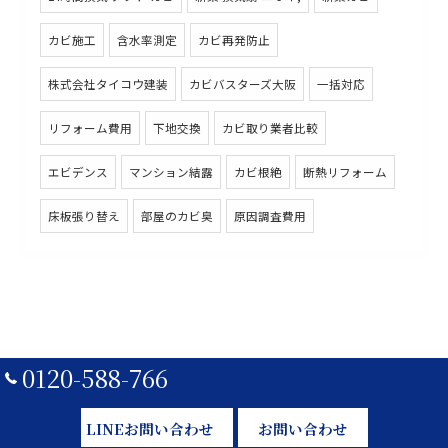
カビ施工
含水率測定
カビ再発防止
株式会社タイコウ建装
カビバスターズ大阪
一括対応
リフォーム費用
下地交換
カビ取り業者比較
エビデンス
マンション結露
カビ根絶
断熱リフォーム
床板張り替え
部屋のカビ臭
原因調査費用
0120-588-766
LINEお問い合わせ
お問い合わせ