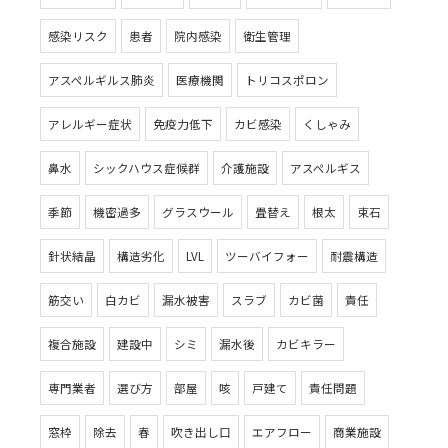
感染リスク
患者
院内感染
衛生管理
アスペルギルス肺炎
医療機関
トリコスポロン
アレルギー症状
免疫力低下
カビ感染
くしゃみ
鼻水
シックハウス症候群
介護施設
アスペルギス
季節
機密過多
グラスウール
畳替え
根太
束石
針状結晶
構造劣化
LVL
ツーバイフォー
耐震構造
筋交い
白カビ
漏水被害
スラブ
カビ菌
責任
複合施設
建設中
シミ
漏水後
カビキラー
専門業者
選び方
部屋
咳
戸建て
責任問題
窓枠
除去
春
吹き出し口
エアフロー
商業施設