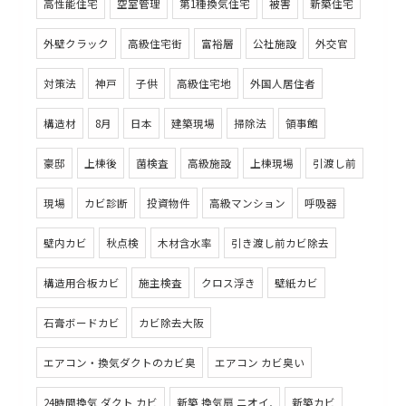
高性能住宅
空室管理
第1種換気住宅
被害
新築住宅
外壁クラック
高級住宅街
富裕層
公社施設
外交官
対策法
神戸
子供
高級住宅地
外国人居住者
構造材
8月
日本
建築現場
掃除法
領事館
豪邸
上棟後
菌検査
高級施設
上棟現場
引渡し前
現場
カビ診断
投資物件
高級マンション
呼吸器
壁内カビ
秋点検
木材含水率
引き渡し前カビ除去
構造用合板カビ
施主検査
クロス浮き
壁紙カビ
石膏ボードカビ
カビ除去大阪
エアコン・換気ダクトのカビ臭
エアコン カビ臭い
24時間換気 ダクト カビ
新築 換気扇 ニオイ,
新築カビ