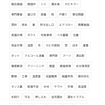
複合施設
建設中
シミ
漏水後
カビキラー
専門業者
選び方
部屋
咳
戸建て
責任問題
窓枠
除去
春
吹き出し口
エアフロー
商業施設
真菌対策
ダクト
失敗事例
ベタ基礎
古着
完全対策
湿度
冬
カビの原因
窓
白木
重曹
ポット
アルコール消毒
専門家
ブーツ
漂白剤
徹底解消
クリーニング
居室
建設現場
水分値測定
繁殖
工事
温度差
浴室暖房
結露予防
建材劣化
タンス裏
乾燥不足
木材
サウナ
冬場
高湿度
水回り
守る
押し入れ
住宅漏水
漏水トラブル