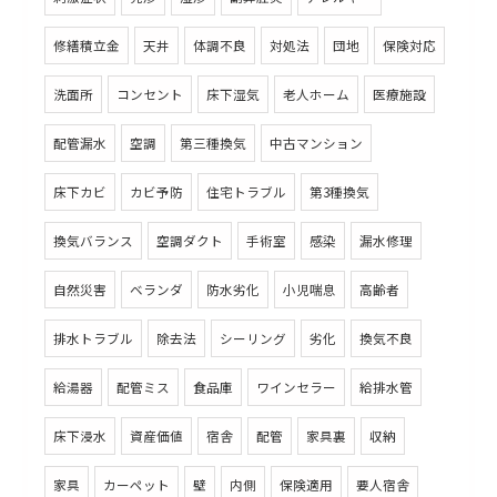
修繕積立金
天井
体調不良
対処法
団地
保険対応
洗面所
コンセント
床下湿気
老人ホーム
医療施設
配管漏水
空調
第三種換気
中古マンション
床下カビ
カビ予防
住宅トラブル
第3種換気
換気バランス
空調ダクト
手術室
感染
漏水修理
自然災害
ベランダ
防水劣化
小児喘息
高齢者
排水トラブル
除去法
シーリング
劣化
換気不良
給湯器
配管ミス
食品庫
ワインセラー
給排水管
床下浸水
資産価値
宿舎
配管
家具裏
収納
家具
カーペット
壁
内側
保険適用
要人宿舎