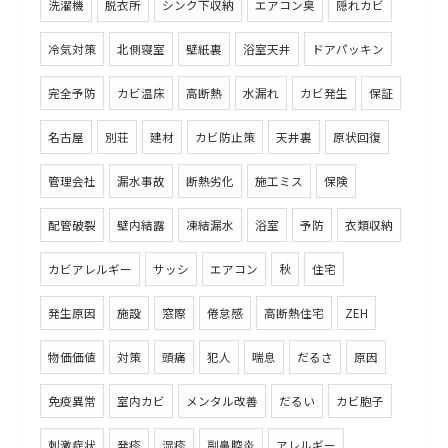
洗濯機
脱衣所
シンク下収納
エアコン臭
隠れカビ
冷気対策
北側寝室
壁紙裏
浴室天井
ドアパッキン
完全予防
カビ温床
高断熱
水漏れ
カビ発生
保証
名古屋
別荘
建材
カビ防止策
天井裏
原状回復
管理会社
漏水事故
断熱劣化
施工ミス
保険
配管破裂
壁内結露
凍結漏水
浴室
予防
衣類収納
カビアレルギー
サッシ
エアコン
秋
住宅
発生原因
施設
窓際
倦怠感
高断熱住宅
ZEH
物価価値
対策
頭痛
犯人
喘息
だるさ
原因
免疫異常
室内カビ
メンタル改善
だるい
カビ胞子
刺激症状
発疹
湿疹
副鼻腔炎
アレルギー