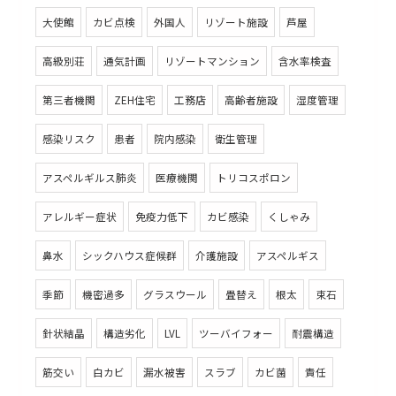
大使館
カビ点検
外国人
リゾート施設
芦屋
高級別荘
通気計画
リゾートマンション
含水率検査
第三者機関
ZEH住宅
工務店
高齢者施設
湿度管理
感染リスク
患者
院内感染
衛生管理
アスペルギルス肺炎
医療機関
トリコスポロン
アレルギー症状
免疫力低下
カビ感染
くしゃみ
鼻水
シックハウス症候群
介護施設
アスペルギス
季節
機密過多
グラスウール
畳替え
根太
束石
針状結晶
構造劣化
LVL
ツーバイフォー
耐震構造
筋交い
白カビ
漏水被害
スラブ
カビ菌
責任