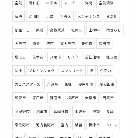
空気
汚れる
ホテル
スーパー
洋間
空気清浄
解決
淀川区
上階
平野区
メンテナンス
東淀川
部屋干し
築浅
高級賃貸
城東区
上棟中
雨ざらし
大阪市
価値
堺市
東大阪市
豊中市
吹田市
増える
茨木市
八尾市
リスク
公社住宅
吐き気
防止
ブレインフォグ
コンクリート
肺
免疫力
カビバスターズ
浮遊菌
束柱
寝屋川市
岸和田市
和泉市
守口市
箕面市
松原市
大東市
門真市
羽曳野市
池田市
富田林市
水道管
種類
食品
泉佐野市
河内長野市
室内
壁裏
摂津市
クロス