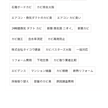
石膏ボードカビ
カビ除去大阪
エアコン・換気ダクトのカビ臭
エアコン カビ臭い
24時間換気 ダクト カビ
新築 換気扇 ニオイ,
新築カビ
カビ施工
含水率測定
カビ再発防止
株式会社タイコウ建装
カビバスターズ大阪
一括対応
リフォーム費用
下地交換
カビ取り業者比較
エビデンス
マンション結露
カビ根絶
断熱リフォーム
床板張り替え
部屋のカビ臭
原因調査費用