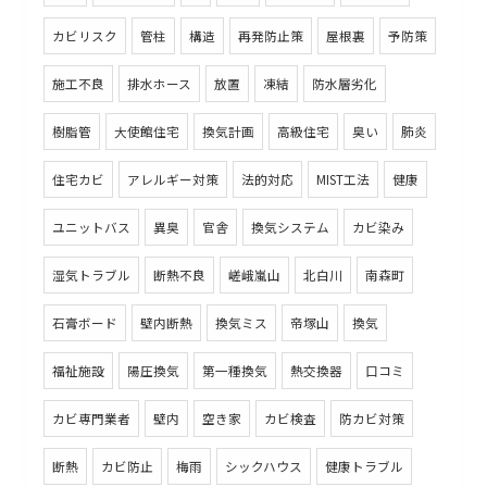
カビリスク
管柱
構造
再発防止策
屋根裏
予防策
施工不良
排水ホース
放置
凍結
防水層劣化
樹脂管
大使館住宅
換気計画
高級住宅
臭い
肺炎
住宅カビ
アレルギー対策
法的対応
MIST工法
健康
ユニットバス
異臭
官舎
換気システム
カビ染み
湿気トラブル
断熱不良
嵯峨嵐山
北白川
南森町
石膏ボード
壁内断熱
換気ミス
帝塚山
換気
福祉施設
陽圧換気
第一種換気
熱交換器
口コミ
カビ専門業者
壁内
空き家
カビ検査
防カビ対策
断熱
カビ防止
梅雨
シックハウス
健康トラブル