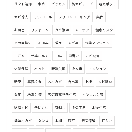
ダクト清掃
水筒
パッキン
防カビテープ
電気ポット
カビ除去
アルコール
シリコンコーキング
条件
お風呂
リフォーム
カビ繁殖
カーテン
健康リスク
24時間換気
加湿器
暖房
カビ臭
分譲マンション
一軒家
新築戸建て
LD床
雨漏れ
カビ被害
火災保険
ペット
断熱欠損
枚方市
マンション
新築
真菌検査
木材カビ
含水率
上棟
カビ調査
負圧
結露対策
高気密高断熱住宅
インフル対策
結露カビ
予防方法
引越し
換気不足
木造住宅
構造材カビ
タンス
本棚
寝室
湿気滞留
押入れ