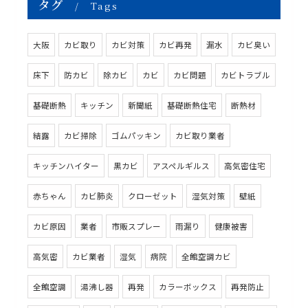
タグ
Tags
大阪
カビ取り
カビ対策
カビ再発
漏水
カビ臭い
床下
防カビ
除カビ
カビ
カビ問題
カビトラブル
基礎断熱
キッチン
新聞紙
基礎断熱住宅
断熱材
結露
カビ掃除
ゴムパッキン
カビ取り業者
キッチンハイター
黒カビ
アスペルギルス
高気密住宅
赤ちゃん
カビ肺炎
クローゼット
湿気対策
壁紙
カビ原因
業者
市販スプレー
雨漏り
健康被害
高気密
カビ業者
湿気
病院
全館空調カビ
全館空調
湯沸し器
再発
カラーボックス
再発防止