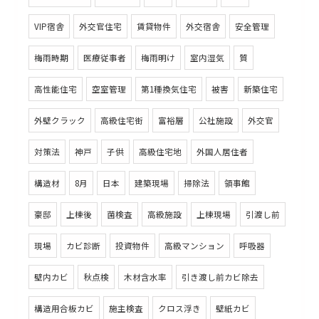
VIP宿舎
外交官住宅
賃貸物件
外交宿舎
安全管理
梅雨時期
医療従事者
梅雨明け
室内湿気
質
高性能住宅
空室管理
第1種換気住宅
被害
新築住宅
外壁クラック
高級住宅街
富裕層
公社施設
外交官
対策法
神戸
子供
高級住宅地
外国人居住者
構造材
8月
日本
建築現場
掃除法
領事館
豪邸
上棟後
菌検査
高級施設
上棟現場
引渡し前
現場
カビ診断
投資物件
高級マンション
呼吸器
壁内カビ
秋点検
木材含水率
引き渡し前カビ除去
構造用合板カビ
施主検査
クロス浮き
壁紙カビ