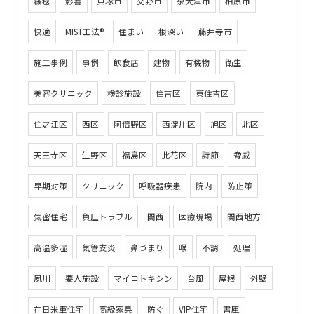
絨毯
影響
貝塚市
交野市
泉大津市
柏原市
快適
MIST工法®
住まい
根深い
藤井寺市
施工事例
事例
飲食店
建物
有機物
衛生
美容クリニック
検診施設
住吉区
東住吉区
住之江区
西区
阿倍野区
西淀川区
旭区
北区
天王寺区
生野区
福島区
此花区
詩節
脅威
早期対策
クリニック
呼吸器疾患
院内
防止策
気密住宅
負圧トラブル
関西
医療現場
関西地方
高温多湿
気管支炎
鼻づまり
喉
不調
処理
夙川
要人施設
マイコトキシン
台風
屋根
外壁
在日米軍住宅
高級家具
防ぐ
VIP住宅
書庫