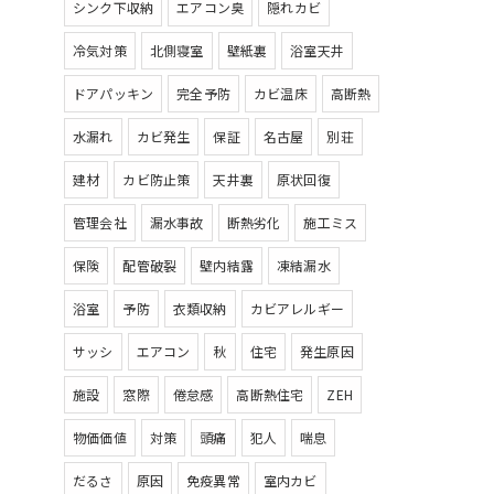
シンク下収納
エアコン臭
隠れカビ
冷気対策
北側寝室
壁紙裏
浴室天井
ドアパッキン
完全予防
カビ温床
高断熱
水漏れ
カビ発生
保証
名古屋
別荘
建材
カビ防止策
天井裏
原状回復
管理会社
漏水事故
断熱劣化
施工ミス
保険
配管破裂
壁内結露
凍結漏水
浴室
予防
衣類収納
カビアレルギー
サッシ
エアコン
秋
住宅
発生原因
施設
窓際
倦怠感
高断熱住宅
ZEH
物価価値
対策
頭痛
犯人
喘息
だるさ
原因
免疫異常
室内カビ