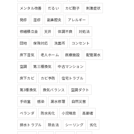
メンタル改善
だるい
カビ胞子
刺激症状
発疹
湿疹
副鼻腔炎
アレルギー
修繕積立金
天井
体調不良
対処法
団地
保険対応
洗面所
コンセント
床下湿気
老人ホーム
医療施設
配管漏水
空調
第三種換気
中古マンション
床下カビ
カビ予防
住宅トラブル
第3種換気
換気バランス
空調ダクト
手術室
感染
漏水修理
自然災害
ベランダ
防水劣化
小児喘息
高齢者
排水トラブル
除去法
シーリング
劣化