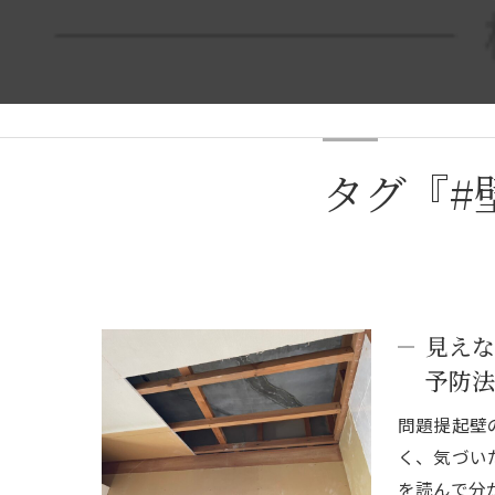
タグ『#
見えな
予防法
問題提起壁
く、気づい
を読んで分