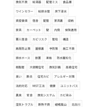
換気不良
給湯器
配管ミス
食品庫
ワインセラー
給排水管
床下浸水
資産価値
宿舎
配管
家具裏
収納
家具
カーペット
壁
内側
保険適用
要人宿舎
カビリスク
管柱
構造
再発防止策
屋根裏
予防策
施工不良
排水ホース
放置
凍結
防水層劣化
樹脂管
大使館住宅
換気計画
高級住宅
臭い
肺炎
住宅カビ
アレルギー対策
法的対応
MIST工法
健康
ユニットバス
異臭
官舎
換気システム
カビ染み
湿気トラブル
断熱不良
嵯峨嵐山
北白川