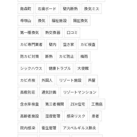
南森町
石膏ボード
壁内断熱
換気ミス
帝塚山
換気
福祉施設
陽圧換気
第一種換気
熱交換器
口コミ
カビ専門業者
壁内
空き家
カビ検査
防カビ対策
断熱
カビ防止
梅雨
シックハウス
健康トラブル
大使館
カビ点検
外国人
リゾート施設
芦屋
高級別荘
通気計画
リゾートマンション
含水率検査
第三者機関
ZEH住宅
工務店
高齢者施設
湿度管理
感染リスク
患者
院内感染
衛生管理
アスペルギルス肺炎