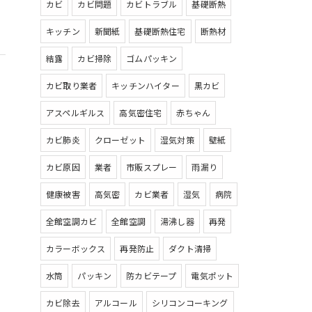
カビ
カビ問題
カビトラブル
基礎断熱
キッチン
新聞紙
基礎断熱住宅
断熱材
結露
カビ掃除
ゴムパッキン
カビ取り業者
キッチンハイター
黒カビ
アスペルギルス
高気密住宅
赤ちゃん
カビ肺炎
クローゼット
湿気対策
壁紙
カビ原因
業者
市販スプレー
雨漏り
健康被害
高気密
カビ業者
湿気
病院
全館空調カビ
全館空調
湯沸し器
再発
カラーボックス
再発防止
ダクト清掃
水筒
パッキン
防カビテープ
電気ポット
カビ除去
アルコール
シリコンコーキング