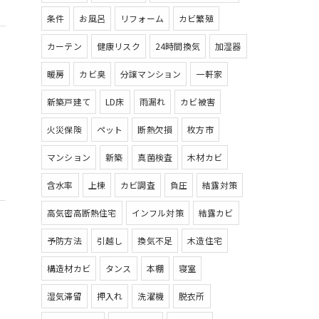
条件
お風呂
リフォーム
カビ繁殖
カーテン
健康リスク
24時間換気
加湿器
暖房
カビ臭
分譲マンション
一軒家
新築戸建て
LD床
雨漏れ
カビ被害
火災保険
ペット
断熱欠損
枚方市
マンション
新築
真菌検査
木材カビ
含水率
上棟
カビ調査
負圧
結露対策
高気密高断熱住宅
インフル対策
結露カビ
予防方法
引越し
換気不足
木造住宅
構造材カビ
タンス
本棚
寝室
湿気滞留
押入れ
洗濯機
脱衣所