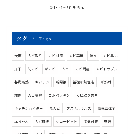
3件中 1～3件を表示
タグ
Tags
大阪
カビ取り
カビ対策
カビ再発
漏水
カビ臭い
床下
防カビ
除カビ
カビ
カビ問題
カビトラブル
基礎断熱
キッチン
新聞紙
基礎断熱住宅
断熱材
結露
カビ掃除
ゴムパッキン
カビ取り業者
キッチンハイター
黒カビ
アスペルギルス
高気密住宅
赤ちゃん
カビ肺炎
クローゼット
湿気対策
壁紙