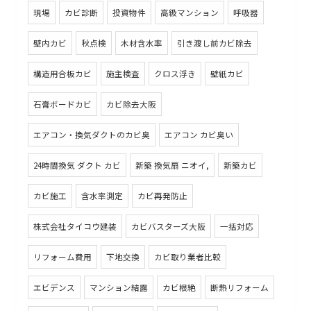
現場
カビ診断
投資物件
高級マンション
呼吸器
壁内カビ
秋点検
木材含水率
引き渡し前カビ除去
構造用合板カビ
施主検査
クロス浮き
壁紙カビ
石膏ボードカビ
カビ除去大阪
エアコン・換気ダクトのカビ臭
エアコン カビ臭い
24時間換気 ダクト カビ
新築 換気扇 ニオイ,
新築カビ
カビ施工
含水率測定
カビ再発防止
株式会社タイコウ建装
カビバスターズ大阪
一括対応
リフォーム費用
下地交換
カビ取り業者比較
エビデンス
マンション結露
カビ根絶
断熱リフォーム