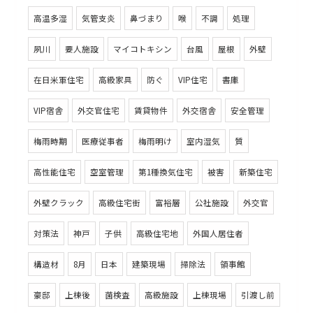
高温多湿
気管支炎
鼻づまり
喉
不調
処理
夙川
要人施設
マイコトキシン
台風
屋根
外壁
在日米軍住宅
高級家具
防ぐ
VIP住宅
書庫
VIP宿舎
外交官住宅
賃貸物件
外交宿舎
安全管理
梅雨時期
医療従事者
梅雨明け
室内湿気
質
高性能住宅
空室管理
第1種換気住宅
被害
新築住宅
外壁クラック
高級住宅街
富裕層
公社施設
外交官
対策法
神戸
子供
高級住宅地
外国人居住者
構造材
8月
日本
建築現場
掃除法
領事館
豪邸
上棟後
菌検査
高級施設
上棟現場
引渡し前