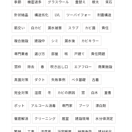
季節
機密過多
グラスウール
畳替え
根太
束石
針状結晶
構造劣化
LVL
ツーバイフォー
耐震構造
筋交い
白カビ
漏水被害
スラブ
カビ菌
責任
複合施設
建設中
シミ
漏水後
カビキラー
専門業者
選び方
部屋
咳
戸建て
責任問題
窓枠
除去
春
吹き出し口
エアフロー
商業施設
真菌対策
ダクト
失敗事例
ベタ基礎
古着
完全対策
湿度
冬
カビの原因
窓
白木
重曹
ポット
アルコール消毒
専門家
ブーツ
漂白剤
徹底解消
クリーニング
居室
建設現場
水分値測定
繁殖
工事
温度差
浴室暖房
結露予防
建材劣化