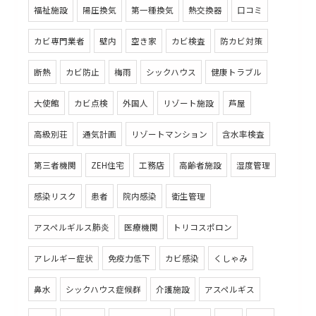
福祉施設
陽圧換気
第一種換気
熱交換器
口コミ
カビ専門業者
壁内
空き家
カビ検査
防カビ対策
断熱
カビ防止
梅雨
シックハウス
健康トラブル
大使館
カビ点検
外国人
リゾート施設
芦屋
高級別荘
通気計画
リゾートマンション
含水率検査
第三者機関
ZEH住宅
工務店
高齢者施設
湿度管理
感染リスク
患者
院内感染
衛生管理
アスペルギルス肺炎
医療機関
トリコスポロン
アレルギー症状
免疫力低下
カビ感染
くしゃみ
鼻水
シックハウス症候群
介護施設
アスペルギス