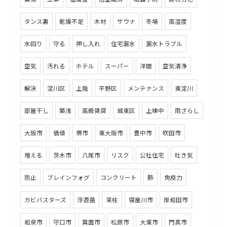
タンス裏
乾燥不足
木材
サウナ
冬場
高湿度
水回り
守る
押し入れ
住宅漏水
漏水トラブル
空気
汚れる
ホテル
スーパー
洋間
空気清浄
解決
淀川区
上階
平野区
メンテナンス
東淀川
部屋干し
築浅
高級賃貸
城東区
上棟中
雨ざらし
大阪市
価値
堺市
東大阪市
豊中市
吹田市
増える
茨木市
八尾市
リスク
公社住宅
吐き気
防止
ブレインフォグ
コンクリート
肺
免疫力
カビバスターズ
浮遊菌
束柱
寝屋川市
岸和田市
和泉市
守口市
箕面市
松原市
大東市
門真市