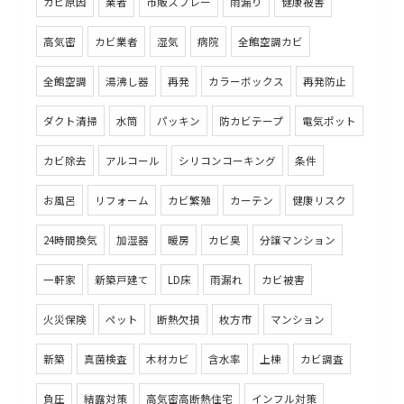
カビ原因
業者
市販スプレー
雨漏り
健康被害
高気密
カビ業者
湿気
病院
全館空調カビ
全館空調
湯沸し器
再発
カラーボックス
再発防止
ダクト清掃
水筒
パッキン
防カビテープ
電気ポット
カビ除去
アルコール
シリコンコーキング
条件
お風呂
リフォーム
カビ繁殖
カーテン
健康リスク
24時間換気
加湿器
暖房
カビ臭
分譲マンション
一軒家
新築戸建て
LD床
雨漏れ
カビ被害
火災保険
ペット
断熱欠損
枚方市
マンション
新築
真菌検査
木材カビ
含水率
上棟
カビ調査
負圧
結露対策
高気密高断熱住宅
インフル対策