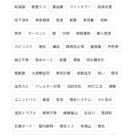
給湯器
配管ミス
食品庫
ワインセラー
給排水管
床下浸水
資産価値
宿舎
配管
家具裏
収納
家具
カーペット
壁
内側
保険適用
要人宿舎
カビリスク
管柱
構造
再発防止策
屋根裏
予防策
施工不良
排水ホース
放置
凍結
防水層劣化
樹脂管
大使館住宅
換気計画
高級住宅
臭い
肺炎
住宅カビ
アレルギー対策
法的対応
MIST工法
健康
ユニットバス
異臭
官舎
換気システム
カビ染み
湿気トラブル
断熱不良
嵯峨嵐山
北白川
南森町
石膏ボード
壁内断熱
換気ミス
帝塚山
換気