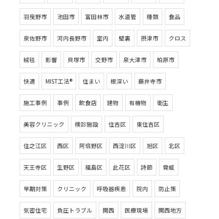
羽曳野市
池田市
富田林市
水道管
種類
食品
泉佐野市
河内長野市
室内
壁裏
摂津市
クロス
絨毯
影響
貝塚市
交野市
泉大津市
柏原市
快適
MIST工法®
住まい
根深い
藤井寺市
施工事例
事例
飲食店
建物
有機物
衛生
美容クリニック
検診施設
住吉区
東住吉区
住之江区
西区
阿倍野区
西淀川区
旭区
北区
天王寺区
生野区
福島区
此花区
詩節
脅威
早期対策
クリニック
呼吸器疾患
院内
防止策
気密住宅
負圧トラブル
関西
医療現場
関西地方