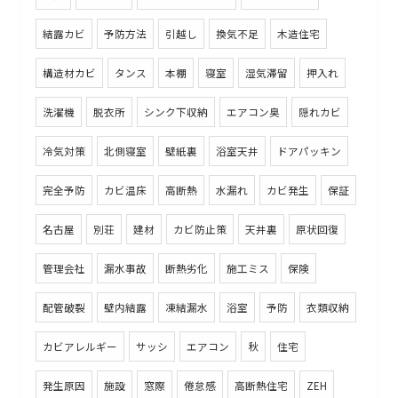
結露カビ
予防方法
引越し
換気不足
木造住宅
構造材カビ
タンス
本棚
寝室
湿気滞留
押入れ
洗濯機
脱衣所
シンク下収納
エアコン臭
隠れカビ
冷気対策
北側寝室
壁紙裏
浴室天井
ドアパッキン
完全予防
カビ温床
高断熱
水漏れ
カビ発生
保証
名古屋
別荘
建材
カビ防止策
天井裏
原状回復
管理会社
漏水事故
断熱劣化
施工ミス
保険
配管破裂
壁内結露
凍結漏水
浴室
予防
衣類収納
カビアレルギー
サッシ
エアコン
秋
住宅
発生原因
施設
窓際
倦怠感
高断熱住宅
ZEH