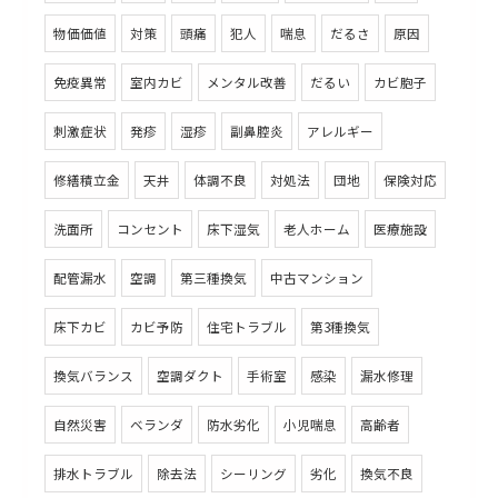
物価価値
対策
頭痛
犯人
喘息
だるさ
原因
免疫異常
室内カビ
メンタル改善
だるい
カビ胞子
刺激症状
発疹
湿疹
副鼻腔炎
アレルギー
修繕積立金
天井
体調不良
対処法
団地
保険対応
洗面所
コンセント
床下湿気
老人ホーム
医療施設
配管漏水
空調
第三種換気
中古マンション
床下カビ
カビ予防
住宅トラブル
第3種換気
換気バランス
空調ダクト
手術室
感染
漏水修理
自然災害
ベランダ
防水劣化
小児喘息
高齢者
排水トラブル
除去法
シーリング
劣化
換気不良