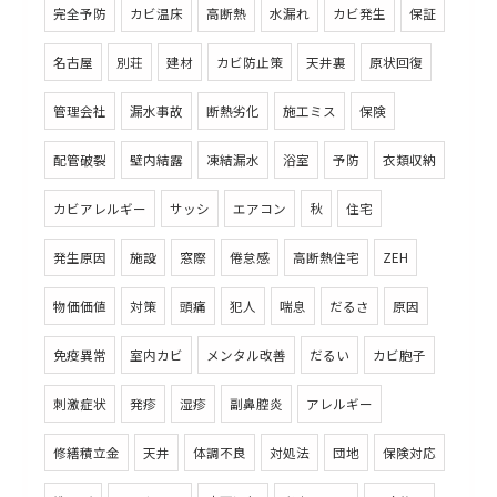
完全予防
カビ温床
高断熱
水漏れ
カビ発生
保証
名古屋
別荘
建材
カビ防止策
天井裏
原状回復
管理会社
漏水事故
断熱劣化
施工ミス
保険
配管破裂
壁内結露
凍結漏水
浴室
予防
衣類収納
カビアレルギー
サッシ
エアコン
秋
住宅
発生原因
施設
窓際
倦怠感
高断熱住宅
ZEH
物価価値
対策
頭痛
犯人
喘息
だるさ
原因
免疫異常
室内カビ
メンタル改善
だるい
カビ胞子
刺激症状
発疹
湿疹
副鼻腔炎
アレルギー
修繕積立金
天井
体調不良
対処法
団地
保険対応