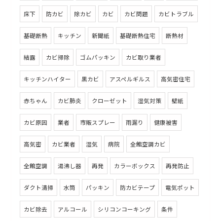
床下
防カビ
除カビ
カビ
カビ問題
カビトラブル
基礎断熱
キッチン
新聞紙
基礎断熱住宅
断熱材
結露
カビ掃除
ゴムパッキン
カビ取り業者
キッチンハイター
黒カビ
アスペルギルス
高気密住宅
赤ちゃん
カビ肺炎
クローゼット
湿気対策
壁紙
カビ原因
業者
市販スプレー
雨漏り
健康被害
高気密
カビ業者
湿気
病院
全館空調カビ
全館空調
湯沸し器
再発
カラーボックス
再発防止
ダクト清掃
水筒
パッキン
防カビテープ
電気ポット
カビ除去
アルコール
シリコンコーキング
条件