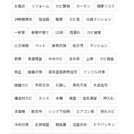
お風呂
リフォーム
カビ繁殖
カーテン
健康リスク
24時間換気
加湿器
暖房
カビ臭
分譲マンション
一軒家
新築戸建て
LD床
雨漏れ
カビ被害
火災保険
ペット
断熱欠損
枚方市
マンション
新築
真菌検査
木材カビ
含水率
上棟
カビ調査
負圧
結露対策
高気密高断熱住宅
インフル対策
結露カビ
予防方法
引越し
換気不足
木造住宅
構造材カビ
タンス
本棚
寝室
湿気滞留
押入れ
洗濯機
脱衣所
シンク下収納
エアコン臭
隠れカビ
冷気対策
北側寝室
壁紙裏
浴室天井
ドアパッキン