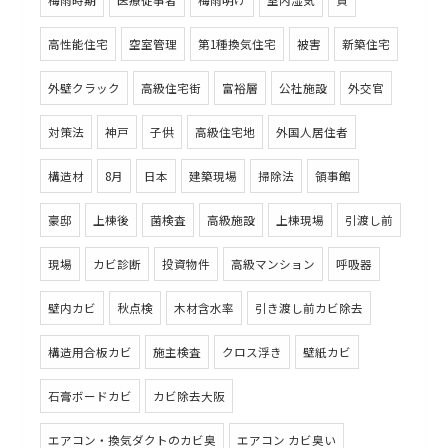
梅雨時期
医療従事者
梅雨明け
室内湿気
質
高性能住宅
空室管理
第1種換気住宅
被害
新築住宅
外壁クラック
高級住宅街
富裕層
公社施設
外交官
対策法
神戸
子供
高級住宅地
外国人居住者
構造材
8月
日本
建築現場
掃除法
領事館
豪邸
上棟後
菌検査
高級施設
上棟現場
引渡し前
現場
カビ診断
投資物件
高級マンション
呼吸器
壁内カビ
秋点検
木材含水率
引き渡し前カビ除去
構造用合板カビ
施主検査
クロス浮き
壁紙カビ
石膏ボードカビ
カビ除去大阪
エアコン・換気ダクトのカビ臭
エアコン カビ臭い