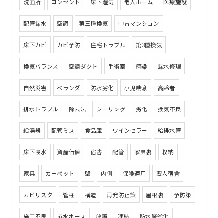
洗面所
コンセント
床下湿気
老人ホーム
医療施設
配管漏水
空調
第三種換気
中古マンション
床下カビ
カビ予防
住宅トラブル
第3種換気
換気バランス
空調ダクト
手術室
感染
漏水修理
自然災害
ベランダ
防水劣化
小児喘息
高齢者
排水トラブル
除去法
シーリング
劣化
換気不良
給湯器
配管ミス
食品庫
ワインセラー
給排水管
床下浸水
資産価値
宿舎
配管
家具裏
収納
家具
カーペット
壁
内側
保険適用
要人宿舎
カビリスク
管柱
構造
再発防止策
屋根裏
予防策
施工不良
排水ホース
放置
凍結
防水層劣化