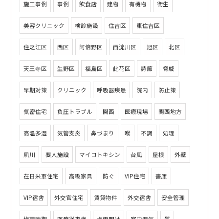
施工事例
事例
飲食店
建物
有機物
衛生
美容クリニック
検診施設
住吉区
東住吉区
住之江区
西区
阿倍野区
西淀川区
旭区
北区
天王寺区
生野区
福島区
此花区
詩節
脅威
早期対策
クリニック
呼吸器疾患
院内
防止策
気密住宅
負圧トラブル
関西
医療現場
関西地方
高温多湿
気管支炎
鼻づまり
喉
不調
処理
夙川
要人施設
マイコトキシン
台風
屋根
外壁
在日米軍住宅
高級家具
防ぐ
VIP住宅
書庫
VIP宿舎
外交官住宅
賃貸物件
外交宿舎
安全管理