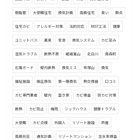
樹脂管
大使館住宅
換気計画
高級住宅
臭い
肺炎
住宅カビ
アレルギー対策
法的対応
MIST工法
健康
ユニットバス
異臭
官舎
換気システム
カビ染み
湿気トラブル
断熱不良
嵯峨嵐山
北白川
南森町
石膏ボード
壁内断熱
換気ミス
帝塚山
換気
福祉施設
陽圧換気
第一種換気
熱交換器
口コミ
カビ専門業者
壁内
空き家
カビ検査
防カビ対策
断熱
カビ防止
梅雨
シックハウス
健康トラブル
大使館
カビ点検
外国人
リゾート施設
芦屋
高級別荘
通気計画
リゾートマンション
含水率検査