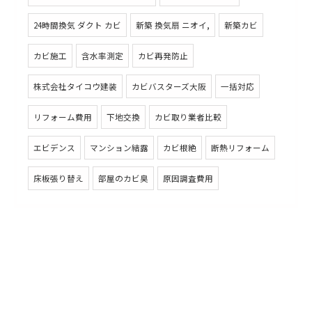
24時間換気 ダクト カビ
新築 換気扇 ニオイ,
新築カビ
カビ施工
含水率測定
カビ再発防止
株式会社タイコウ建装
カビバスターズ大阪
一括対応
リフォーム費用
下地交換
カビ取り業者比較
エビデンス
マンション結露
カビ根絶
断熱リフォーム
床板張り替え
部屋のカビ臭
原因調査費用