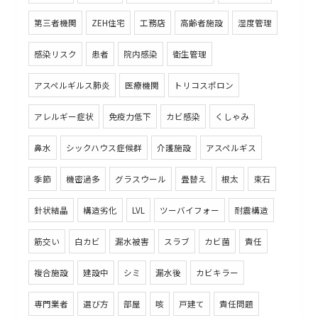
第三者機関
ZEH住宅
工務店
高齢者施設
湿度管理
感染リスク
患者
院内感染
衛生管理
アスペルギルス肺炎
医療機関
トリコスポロン
アレルギー症状
免疫力低下
カビ感染
くしゃみ
鼻水
シックハウス症候群
介護施設
アスペルギス
季節
機密過多
グラスウール
畳替え
根太
束石
針状結晶
構造劣化
LVL
ツーバイフォー
耐震構造
筋交い
白カビ
漏水被害
スラブ
カビ菌
責任
複合施設
建設中
シミ
漏水後
カビキラー
専門業者
選び方
部屋
咳
戸建て
責任問題