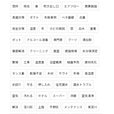
窓枠
除去
春
吹き出し口
エアフロー
商業施設
真菌対策
ダクト
失敗事例
ベタ基礎
古着
完全対策
湿度
冬
カビの原因
窓
白木
重曹
ポット
アルコール消毒
専門家
ブーツ
漂白剤
徹底解消
クリーニング
居室
建設現場
水分値測定
繁殖
工事
温度差
浴室暖房
結露予防
建材劣化
タンス裏
乾燥不足
木材
サウナ
冬場
高湿度
水回り
守る
押し入れ
住宅漏水
漏水トラブル
空気
汚れる
ホテル
スーパー
洋間
空気清浄
解決
淀川区
上階
平野区
メンテナンス
東淀川