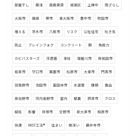
部屋干し
築浅
高級賃貸
城東区
上棟中
雨ざらし
大阪市
価値
堺市
東大阪市
豊中市
吹田市
増える
茨木市
八尾市
リスク
公社住宅
吐き気
防止
ブレインフォグ
コンクリート
肺
免疫力
カビバスターズ
浮遊菌
束柱
寝屋川市
岸和田市
和泉市
守口市
箕面市
松原市
大東市
門真市
羽曳野市
池田市
富田林市
水道管
種類
食品
泉佐野市
河内長野市
室内
壁裏
摂津市
クロス
絨毯
影響
貝塚市
交野市
泉大津市
柏原市
快適
MIST工法®
住まい
根深い
藤井寺市