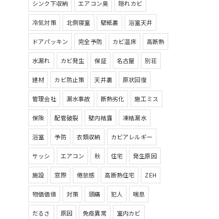
シンク下収納
エアコン臭
隠れカビ
冷気対策
北側寝室
壁紙裏
浴室天井
ドアパッキン
完全予防
カビ温床
高断熱
水漏れ
カビ発生
保証
名古屋
別荘
建材
カビ防止策
天井裏
原状回復
管理会社
漏水事故
断熱劣化
施工ミス
保険
配管破裂
壁内結露
凍結漏水
浴室
予防
衣類収納
カビアレルギー
サッシ
エアコン
秋
住宅
発生原因
施設
窓際
倦怠感
高断熱住宅
ZEH
物価価値
対策
頭痛
犯人
喘息
だるさ
原因
免疫異常
室内カビ