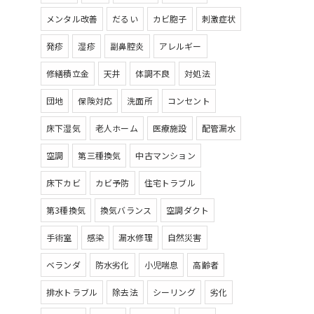
メンタル改善
だるい
カビ胞子
刺激症状
発疹
湿疹
副鼻腔炎
アレルギー
修繕積立金
天井
体調不良
対処法
団地
保険対応
洗面所
コンセント
床下湿気
老人ホーム
医療施設
配管漏水
空調
第三種換気
中古マンション
床下カビ
カビ予防
住宅トラブル
第3種換気
換気バランス
空調ダクト
手術室
感染
漏水修理
自然災害
ベランダ
防水劣化
小児喘息
高齢者
排水トラブル
除去法
シーリング
劣化