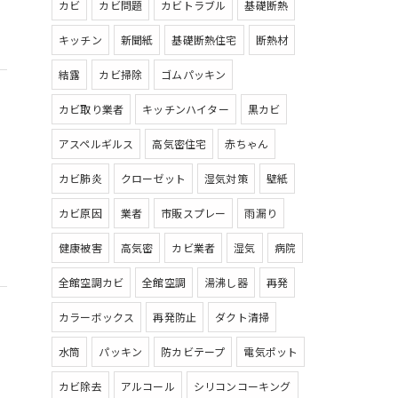
カビ
カビ問題
カビトラブル
基礎断熱
キッチン
新聞紙
基礎断熱住宅
断熱材
結露
カビ掃除
ゴムパッキン
カビ取り業者
キッチンハイター
黒カビ
アスペルギルス
高気密住宅
赤ちゃん
カビ肺炎
クローゼット
湿気対策
壁紙
カビ原因
業者
市販スプレー
雨漏り
健康被害
高気密
カビ業者
湿気
病院
全館空調カビ
全館空調
湯沸し器
再発
カラーボックス
再発防止
ダクト清掃
水筒
パッキン
防カビテープ
電気ポット
カビ除去
アルコール
シリコンコーキング