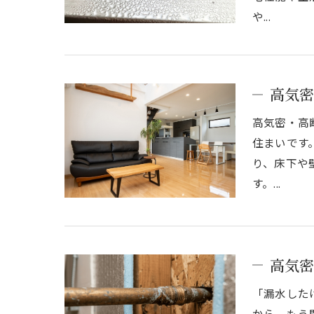
や...
高気密
高気密・高
住まいです
り、床下や
す。...
高気密
「漏水した
から、もう