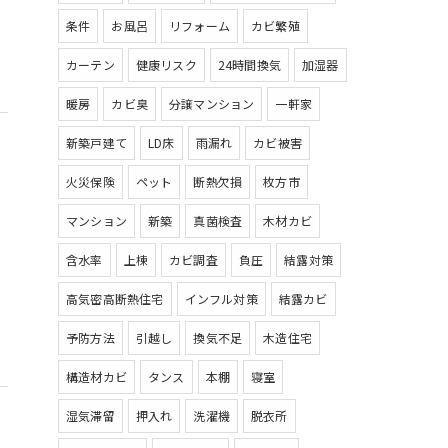
条件
お風呂
リフォーム
カビ繁殖
カーテン
健康リスク
24時間換気
加湿器
暖房
カビ臭
分譲マンション
一軒家
新築戸建て
LD床
雨漏れ
カビ被害
火災保険
ペット
断熱欠損
枚方市
マンション
新築
真菌検査
木材カビ
含水率
上棟
カビ調査
負圧
結露対策
高気密高断熱住宅
インフル対策
結露カビ
予防方法
引越し
換気不足
木造住宅
構造材カビ
タンス
本棚
寝室
湿気滞留
押入れ
洗濯機
脱衣所