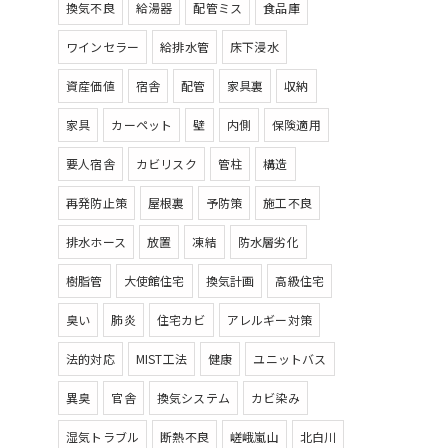
換気不良
給湯器
配管ミス
食品庫
ワインセラー
給排水管
床下浸水
資産価値
宿舎
配管
家具裏
収納
家具
カーペット
壁
内側
保険適用
要人宿舎
カビリスク
管柱
構造
再発防止策
屋根裏
予防策
施工不良
排水ホース
放置
凍結
防水層劣化
樹脂管
大使館住宅
換気計画
高級住宅
臭い
肺炎
住宅カビ
アレルギー対策
法的対応
MIST工法
健康
ユニットバス
異臭
官舎
換気システム
カビ染み
湿気トラブル
断熱不良
嵯峨嵐山
北白川