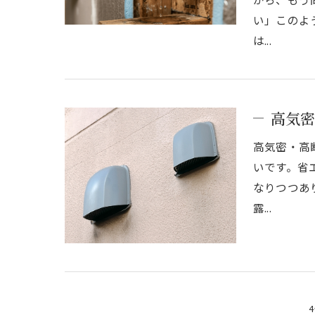
い」このよ
は...
高気密
高気密・高
いです。省
なりつつあ
露...