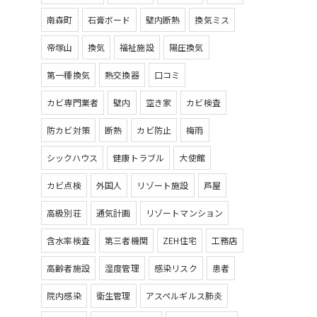
南森町
石膏ボード
壁内断熱
換気ミス
帝塚山
換気
福祉施設
陽圧換気
第一種換気
熱交換器
口コミ
カビ専門業者
壁内
空き家
カビ検査
防カビ対策
断熱
カビ防止
梅雨
シックハウス
健康トラブル
大使館
カビ点検
外国人
リゾート施設
芦屋
高級別荘
通気計画
リゾートマンション
含水率検査
第三者機関
ZEH住宅
工務店
高齢者施設
湿度管理
感染リスク
患者
院内感染
衛生管理
アスペルギルス肺炎