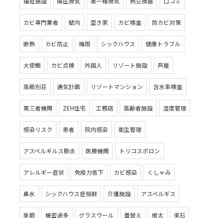
福祉施設
陽圧換気
第一種換気
熱交換器
口コミ
カビ専門業者
壁内
空き家
カビ検査
防カビ対策
断熱
カビ防止
梅雨
シックハウス
健康トラブル
大使館
カビ点検
外国人
リゾート施設
芦屋
高級別荘
通気計画
リゾートマンション
含水率検査
第三者機関
ZEH住宅
工務店
高齢者施設
湿度管理
感染リスク
患者
院内感染
衛生管理
アスペルギルス肺炎
医療機関
トリコスポロン
アレルギー症状
免疫力低下
カビ感染
くしゃみ
鼻水
シックハウス症候群
介護施設
アスペルギス
季節
機密過多
グラスウール
畳替え
根太
束石