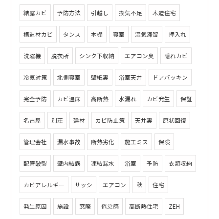
結露カビ
予防方法
引越し
換気不足
木造住宅
構造材カビ
タンス
本棚
寝室
湿気滞留
押入れ
洗濯機
脱衣所
シンク下収納
エアコン臭
隠れカビ
冷気対策
北側寝室
壁紙裏
浴室天井
ドアパッキン
完全予防
カビ温床
高断熱
水漏れ
カビ発生
保証
名古屋
別荘
建材
カビ防止策
天井裏
原状回復
管理会社
漏水事故
断熱劣化
施工ミス
保険
配管破裂
壁内結露
凍結漏水
浴室
予防
衣類収納
カビアレルギー
サッシ
エアコン
秋
住宅
発生原因
施設
窓際
倦怠感
高断熱住宅
ZEH