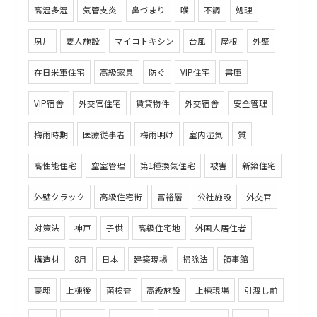
高温多湿
気管支炎
鼻づまり
喉
不調
処理
夙川
要人施設
マイコトキシン
台風
屋根
外壁
在日米軍住宅
高級家具
防ぐ
VIP住宅
書庫
VIP宿舎
外交官住宅
賃貸物件
外交宿舎
安全管理
梅雨時期
医療従事者
梅雨明け
室内湿気
質
高性能住宅
空室管理
第1種換気住宅
被害
新築住宅
外壁クラック
高級住宅街
富裕層
公社施設
外交官
対策法
神戸
子供
高級住宅地
外国人居住者
構造材
8月
日本
建築現場
掃除法
領事館
豪邸
上棟後
菌検査
高級施設
上棟現場
引渡し前