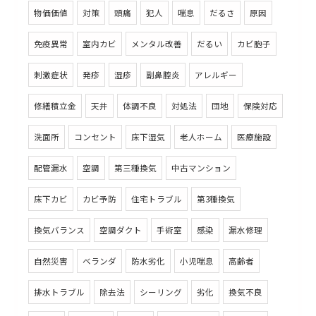
物価価値
対策
頭痛
犯人
喘息
だるさ
原因
免疫異常
室内カビ
メンタル改善
だるい
カビ胞子
刺激症状
発疹
湿疹
副鼻腔炎
アレルギー
修繕積立金
天井
体調不良
対処法
団地
保険対応
洗面所
コンセント
床下湿気
老人ホーム
医療施設
配管漏水
空調
第三種換気
中古マンション
床下カビ
カビ予防
住宅トラブル
第3種換気
換気バランス
空調ダクト
手術室
感染
漏水修理
自然災害
ベランダ
防水劣化
小児喘息
高齢者
排水トラブル
除去法
シーリング
劣化
換気不良