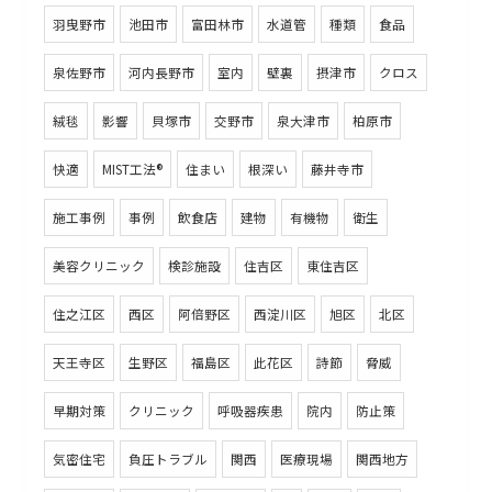
羽曳野市
池田市
富田林市
水道管
種類
食品
泉佐野市
河内長野市
室内
壁裏
摂津市
クロス
絨毯
影響
貝塚市
交野市
泉大津市
柏原市
快適
MIST工法®
住まい
根深い
藤井寺市
施工事例
事例
飲食店
建物
有機物
衛生
美容クリニック
検診施設
住吉区
東住吉区
住之江区
西区
阿倍野区
西淀川区
旭区
北区
天王寺区
生野区
福島区
此花区
詩節
脅威
早期対策
クリニック
呼吸器疾患
院内
防止策
気密住宅
負圧トラブル
関西
医療現場
関西地方