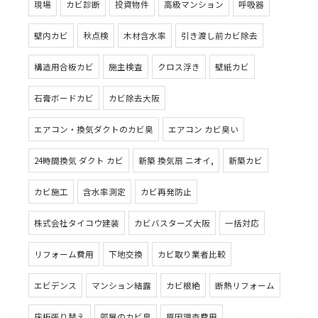
現場
カビ診断
投資物件
高級マンション
呼吸器
壁内カビ
秋点検
木材含水率
引き渡し前カビ除去
構造用合板カビ
施主検査
クロス浮き
壁紙カビ
石膏ボードカビ
カビ除去大阪
エアコン・換気ダクトのカビ臭
エアコン カビ臭い
24時間換気 ダクト カビ
新築 換気扇 ニオイ,
新築カビ
カビ施工
含水率測定
カビ再発防止
株式会社タイコウ建装
カビバスターズ大阪
一括対応
リフォーム費用
下地交換
カビ取り業者比較
エビデンス
マンション結露
カビ根絶
断熱リフォーム
床板張り替え
部屋のカビ臭
原因調査費用