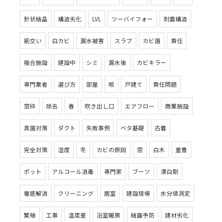
針状結晶
構造劣化
LVL
ツーバイフォー
耐震構造
筋交い
白カビ
漏水被害
スラブ
カビ菌
責任
複合施設
建設中
シミ
漏水後
カビキラー
専門業者
選び方
部屋
咳
戸建て
責任問題
窓枠
除去
春
吹き出し口
エアフロー
商業施設
真菌対策
ダクト
失敗事例
ベタ基礎
古着
完全対策
湿度
冬
カビの原因
窓
白木
重曹
ポット
アルコール消毒
専門家
ブーツ
漂白剤
徹底解消
クリーニング
居室
建設現場
水分値測定
繁殖
工事
温度差
浴室暖房
結露予防
建材劣化