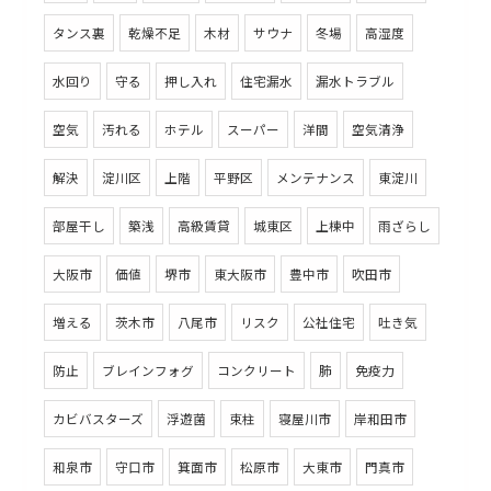
タンス裏
乾燥不足
木材
サウナ
冬場
高湿度
水回り
守る
押し入れ
住宅漏水
漏水トラブル
空気
汚れる
ホテル
スーパー
洋間
空気清浄
解決
淀川区
上階
平野区
メンテナンス
東淀川
部屋干し
築浅
高級賃貸
城東区
上棟中
雨ざらし
大阪市
価値
堺市
東大阪市
豊中市
吹田市
増える
茨木市
八尾市
リスク
公社住宅
吐き気
防止
ブレインフォグ
コンクリート
肺
免疫力
カビバスターズ
浮遊菌
束柱
寝屋川市
岸和田市
和泉市
守口市
箕面市
松原市
大東市
門真市