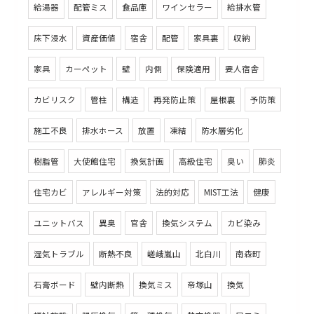
給湯器
配管ミス
食品庫
ワインセラー
給排水管
床下浸水
資産価値
宿舎
配管
家具裏
収納
家具
カーペット
壁
内側
保険適用
要人宿舎
カビリスク
管柱
構造
再発防止策
屋根裏
予防策
施工不良
排水ホース
放置
凍結
防水層劣化
樹脂管
大使館住宅
換気計画
高級住宅
臭い
肺炎
住宅カビ
アレルギー対策
法的対応
MIST工法
健康
ユニットバス
異臭
官舎
換気システム
カビ染み
湿気トラブル
断熱不良
嵯峨嵐山
北白川
南森町
石膏ボード
壁内断熱
換気ミス
帝塚山
換気