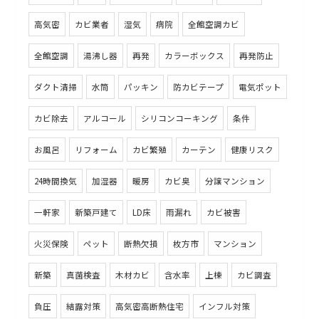
高気密
カビ業者
湿気
病院
全館空調カビ
全館空調
湯沸し器
再発
カラーボックス
再発防止
ダクト清掃
水筒
パッキン
防カビテープ
電気ポット
カビ除去
アルコール
シリコンコーキング
条件
お風呂
リフォーム
カビ繁殖
カーテン
健康リスク
24時間換気
加湿器
暖房
カビ臭
分譲マンション
一軒家
新築戸建て
LD床
雨漏れ
カビ被害
火災保険
ペット
断熱欠損
枚方市
マンション
新築
真菌検査
木材カビ
含水率
上棟
カビ調査
負圧
結露対策
高気密高断熱住宅
インフル対策