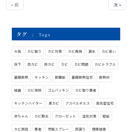
« 前
次 »
タグ
Tags
大阪
カビ取り
カビ対策
カビ再発
漏水
カビ臭い
床下
防カビ
除カビ
カビ
カビ問題
カビトラブル
基礎断熱
キッチン
新聞紙
基礎断熱住宅
断熱材
結露
カビ掃除
ゴムパッキン
カビ取り業者
キッチンハイター
黒カビ
アスペルギルス
高気密住宅
赤ちゃん
カビ肺炎
クローゼット
湿気対策
壁紙
カビ原因
業者
市販スプレー
雨漏り
健康被害