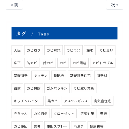
« 前
次 »
タグ
Tags
大阪
カビ取り
カビ対策
カビ再発
漏水
カビ臭い
床下
防カビ
除カビ
カビ
カビ問題
カビトラブル
基礎断熱
キッチン
新聞紙
基礎断熱住宅
断熱材
結露
カビ掃除
ゴムパッキン
カビ取り業者
キッチンハイター
黒カビ
アスペルギルス
高気密住宅
赤ちゃん
カビ肺炎
クローゼット
湿気対策
壁紙
カビ原因
業者
市販スプレー
雨漏り
健康被害