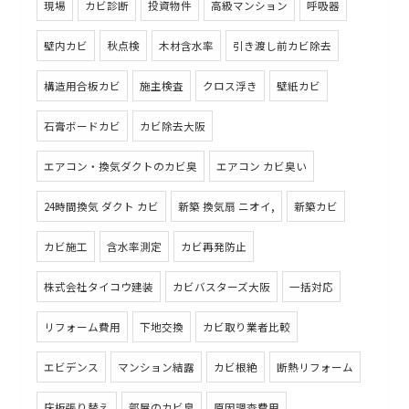
現場
カビ診断
投資物件
高級マンション
呼吸器
壁内カビ
秋点検
木材含水率
引き渡し前カビ除去
構造用合板カビ
施主検査
クロス浮き
壁紙カビ
石膏ボードカビ
カビ除去大阪
エアコン・換気ダクトのカビ臭
エアコン カビ臭い
24時間換気 ダクト カビ
新築 換気扇 ニオイ,
新築カビ
カビ施工
含水率測定
カビ再発防止
株式会社タイコウ建装
カビバスターズ大阪
一括対応
リフォーム費用
下地交換
カビ取り業者比較
エビデンス
マンション結露
カビ根絶
断熱リフォーム
床板張り替え
部屋のカビ臭
原因調査費用