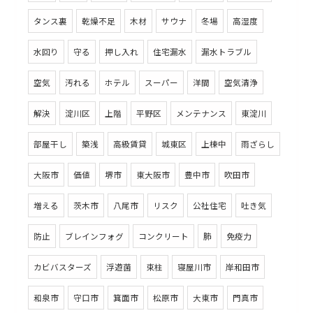
タンス裏
乾燥不足
木材
サウナ
冬場
高湿度
水回り
守る
押し入れ
住宅漏水
漏水トラブル
空気
汚れる
ホテル
スーパー
洋間
空気清浄
解決
淀川区
上階
平野区
メンテナンス
東淀川
部屋干し
築浅
高級賃貸
城東区
上棟中
雨ざらし
大阪市
価値
堺市
東大阪市
豊中市
吹田市
増える
茨木市
八尾市
リスク
公社住宅
吐き気
防止
ブレインフォグ
コンクリート
肺
免疫力
カビバスターズ
浮遊菌
束柱
寝屋川市
岸和田市
和泉市
守口市
箕面市
松原市
大東市
門真市