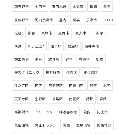
羽曳野市
池田市
富田林市
水道管
種類
食品
泉佐野市
河内長野市
室内
壁裏
摂津市
クロス
絨毯
影響
貝塚市
交野市
泉大津市
柏原市
快適
MIST工法®
住まい
根深い
藤井寺市
施工事例
事例
飲食店
建物
有機物
衛生
美容クリニック
検診施設
住吉区
東住吉区
住之江区
西区
阿倍野区
西淀川区
旭区
北区
天王寺区
生野区
福島区
此花区
詩節
脅威
早期対策
クリニック
呼吸器疾患
院内
防止策
気密住宅
負圧トラブル
関西
医療現場
関西地方