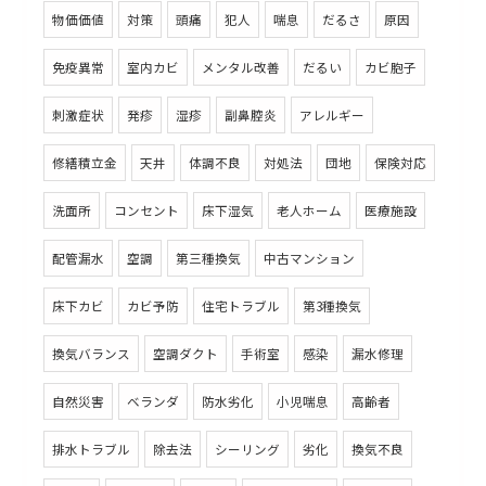
物価価値
対策
頭痛
犯人
喘息
だるさ
原因
免疫異常
室内カビ
メンタル改善
だるい
カビ胞子
刺激症状
発疹
湿疹
副鼻腔炎
アレルギー
修繕積立金
天井
体調不良
対処法
団地
保険対応
洗面所
コンセント
床下湿気
老人ホーム
医療施設
配管漏水
空調
第三種換気
中古マンション
床下カビ
カビ予防
住宅トラブル
第3種換気
換気バランス
空調ダクト
手術室
感染
漏水修理
自然災害
ベランダ
防水劣化
小児喘息
高齢者
排水トラブル
除去法
シーリング
劣化
換気不良