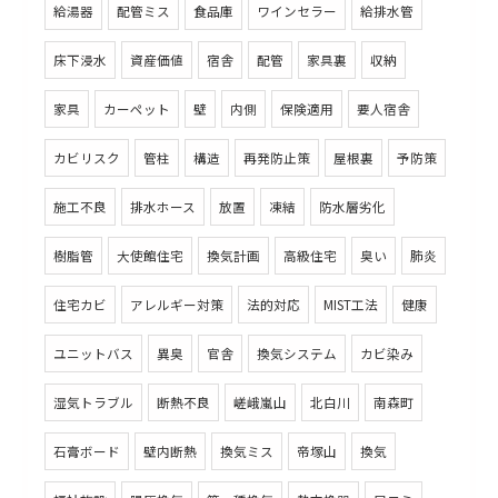
給湯器
配管ミス
食品庫
ワインセラー
給排水管
床下浸水
資産価値
宿舎
配管
家具裏
収納
家具
カーペット
壁
内側
保険適用
要人宿舎
カビリスク
管柱
構造
再発防止策
屋根裏
予防策
施工不良
排水ホース
放置
凍結
防水層劣化
樹脂管
大使館住宅
換気計画
高級住宅
臭い
肺炎
住宅カビ
アレルギー対策
法的対応
MIST工法
健康
ユニットバス
異臭
官舎
換気システム
カビ染み
湿気トラブル
断熱不良
嵯峨嵐山
北白川
南森町
石膏ボード
壁内断熱
換気ミス
帝塚山
換気