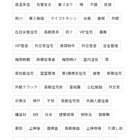
高温多湿
気管支炎
鼻づまり
喉
不調
処理
夙川
要人施設
マイコトキシン
台風
屋根
外壁
在日米軍住宅
高級家具
防ぐ
VIP住宅
書庫
VIP宿舎
外交官住宅
賃貸物件
外交宿舎
安全管理
梅雨時期
医療従事者
梅雨明け
室内湿気
質
高性能住宅
空室管理
第1種換気住宅
被害
新築住宅
外壁クラック
高級住宅街
富裕層
公社施設
外交官
対策法
神戸
子供
高級住宅地
外国人居住者
構造材
8月
日本
建築現場
掃除法
領事館
豪邸
上棟後
菌検査
高級施設
上棟現場
引渡し前