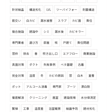
針状結晶
構造劣化
LVL
ツーバイフォー
耐震構造
筋交い
白カビ
漏水被害
スラブ
カビ菌
責任
複合施設
建設中
シミ
漏水後
カビキラー
専門業者
選び方
部屋
咳
戸建て
責任問題
窓枠
除去
春
吹き出し口
エアフロー
商業施設
真菌対策
ダクト
失敗事例
ベタ基礎
古着
完全対策
湿度
冬
カビの原因
窓
白木
重曹
ポット
アルコール消毒
専門家
ブーツ
漂白剤
徹底解消
クリーニング
居室
建設現場
水分値測定
繁殖
工事
温度差
浴室暖房
結露予防
建材劣化