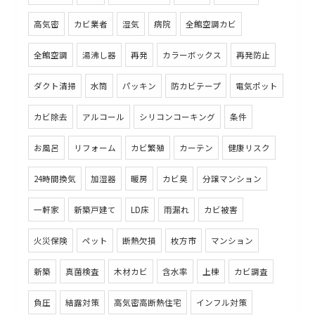
高気密
カビ業者
湿気
病院
全館空調カビ
全館空調
湯沸し器
再発
カラーボックス
再発防止
ダクト清掃
水筒
パッキン
防カビテープ
電気ポット
カビ除去
アルコール
シリコンコーキング
条件
お風呂
リフォーム
カビ繁殖
カーテン
健康リスク
24時間換気
加湿器
暖房
カビ臭
分譲マンション
一軒家
新築戸建て
LD床
雨漏れ
カビ被害
火災保険
ペット
断熱欠損
枚方市
マンション
新築
真菌検査
木材カビ
含水率
上棟
カビ調査
負圧
結露対策
高気密高断熱住宅
インフル対策