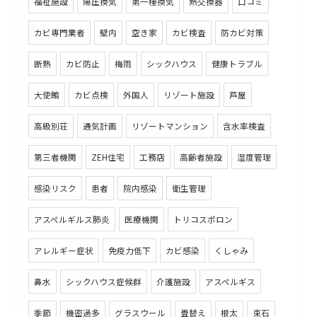
福祉施設
陽圧換気
第一種換気
熱交換器
口コミ
カビ専門業者
壁内
空き家
カビ検査
防カビ対策
断熱
カビ防止
梅雨
シックハウス
健康トラブル
大使館
カビ点検
外国人
リゾート施設
芦屋
高級別荘
通気計画
リゾートマンション
含水率検査
第三者機関
ZEH住宅
工務店
高齢者施設
湿度管理
感染リスク
患者
院内感染
衛生管理
アスペルギルス肺炎
医療機関
トリコスポロン
アレルギー症状
免疫力低下
カビ感染
くしゃみ
鼻水
シックハウス症候群
介護施設
アスペルギス
季節
機密過多
グラスウール
畳替え
根太
束石