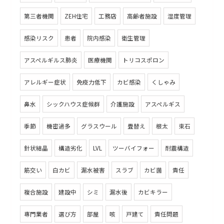
第三者機関
ZEH住宅
工務店
高齢者施設
湿度管理
感染リスク
患者
院内感染
衛生管理
アスペルギルス肺炎
医療機関
トリコスポロン
アレルギー症状
免疫力低下
カビ感染
くしゃみ
鼻水
シックハウス症候群
介護施設
アスペルギス
季節
機密過多
グラスウール
畳替え
根太
束石
針状結晶
構造劣化
LVL
ツーバイフォー
耐震構造
筋交い
白カビ
漏水被害
スラブ
カビ菌
責任
複合施設
建設中
シミ
漏水後
カビキラー
専門業者
選び方
部屋
咳
戸建て
責任問題