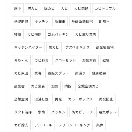
床下
防カビ
除カビ
カビ
カビ問題
カビトラブル
基礎断熱
キッチン
新聞紙
基礎断熱住宅
断熱材
結露
カビ掃除
ゴムパッキン
カビ取り業者
キッチンハイター
黒カビ
アスペルギルス
高気密住宅
赤ちゃん
カビ肺炎
クローゼット
湿気対策
壁紙
カビ原因
業者
市販スプレー
雨漏り
健康被害
高気密
カビ業者
湿気
病院
全館空調カビ
全館空調
湯沸し器
再発
カラーボックス
再発防止
ダクト清掃
水筒
パッキン
防カビテープ
電気ポット
カビ除去
アルコール
シリコンコーキング
条件