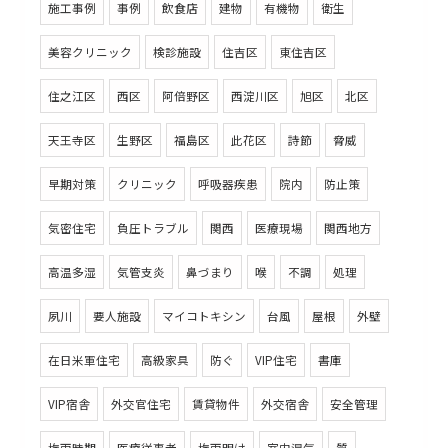
施工事例
事例
飲食店
建物
有機物
衛生
美容クリニック
検診施設
住吉区
東住吉区
住之江区
西区
阿倍野区
西淀川区
旭区
北区
天王寺区
生野区
福島区
此花区
詩節
脅威
早期対策
クリニック
呼吸器疾患
院内
防止策
気密住宅
負圧トラブル
関西
医療現場
関西地方
高温多湿
気管支炎
鼻づまり
喉
不調
処理
夙川
要人施設
マイコトキシン
台風
屋根
外壁
在日米軍住宅
高級家具
防ぐ
VIP住宅
書庫
VIP宿舎
外交官住宅
賃貸物件
外交宿舎
安全管理