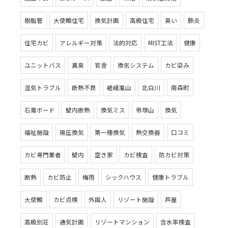
樹脂管
大使館住宅
換気計画
高級住宅
臭い
肺炎
住宅カビ
アレルギー対策
法的対応
MIST工法
健康
ユニットバス
異臭
官舎
換気システム
カビ染み
湿気トラブル
断熱不良
嵯峨嵐山
北白川
南森町
石膏ボード
壁内断熱
換気ミス
帝塚山
換気
福祉施設
陽圧換気
第一種換気
熱交換器
口コミ
カビ専門業者
壁内
空き家
カビ検査
防カビ対策
断熱
カビ防止
梅雨
シックハウス
健康トラブル
大使館
カビ点検
外国人
リゾート施設
芦屋
高級別荘
通気計画
リゾートマンション
含水率検査