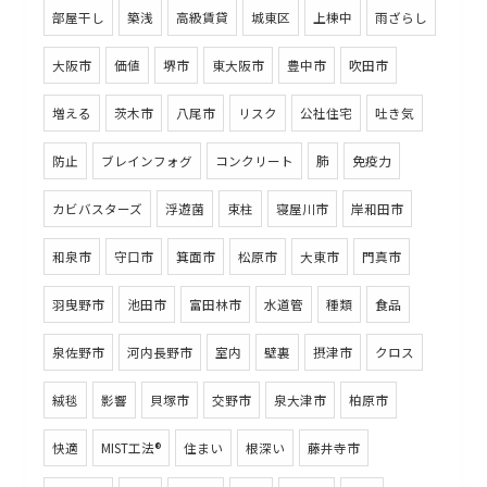
部屋干し
築浅
高級賃貸
城東区
上棟中
雨ざらし
大阪市
価値
堺市
東大阪市
豊中市
吹田市
増える
茨木市
八尾市
リスク
公社住宅
吐き気
防止
ブレインフォグ
コンクリート
肺
免疫力
カビバスターズ
浮遊菌
束柱
寝屋川市
岸和田市
和泉市
守口市
箕面市
松原市
大東市
門真市
羽曳野市
池田市
富田林市
水道管
種類
食品
泉佐野市
河内長野市
室内
壁裏
摂津市
クロス
絨毯
影響
貝塚市
交野市
泉大津市
柏原市
快適
MIST工法®
住まい
根深い
藤井寺市