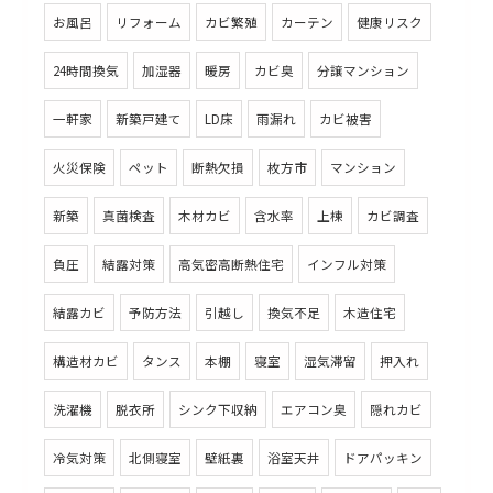
お風呂
リフォーム
カビ繁殖
カーテン
健康リスク
24時間換気
加湿器
暖房
カビ臭
分譲マンション
一軒家
新築戸建て
LD床
雨漏れ
カビ被害
火災保険
ペット
断熱欠損
枚方市
マンション
新築
真菌検査
木材カビ
含水率
上棟
カビ調査
負圧
結露対策
高気密高断熱住宅
インフル対策
結露カビ
予防方法
引越し
換気不足
木造住宅
構造材カビ
タンス
本棚
寝室
湿気滞留
押入れ
洗濯機
脱衣所
シンク下収納
エアコン臭
隠れカビ
冷気対策
北側寝室
壁紙裏
浴室天井
ドアパッキン