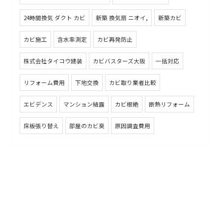
24時間換気 ダクト カビ
新築 換気扇 ニオイ,
新築カビ
カビ施工
含水率測定
カビ再発防止
株式会社タイコウ建装
カビバスターズ大阪
一括対応
リフォーム費用
下地交換
カビ取り業者比較
エビデンス
マンション結露
カビ根絶
断熱リフォーム
床板張り替え
部屋のカビ臭
原因調査費用