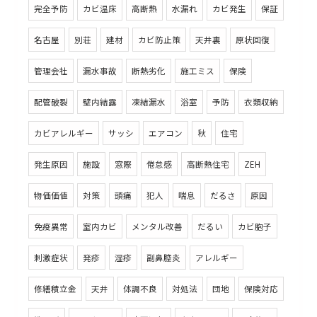
完全予防
カビ温床
高断熱
水漏れ
カビ発生
保証
名古屋
別荘
建材
カビ防止策
天井裏
原状回復
管理会社
漏水事故
断熱劣化
施工ミス
保険
配管破裂
壁内結露
凍結漏水
浴室
予防
衣類収納
カビアレルギー
サッシ
エアコン
秋
住宅
発生原因
施設
窓際
倦怠感
高断熱住宅
ZEH
物価価値
対策
頭痛
犯人
喘息
だるさ
原因
免疫異常
室内カビ
メンタル改善
だるい
カビ胞子
刺激症状
発疹
湿疹
副鼻腔炎
アレルギー
修繕積立金
天井
体調不良
対処法
団地
保険対応