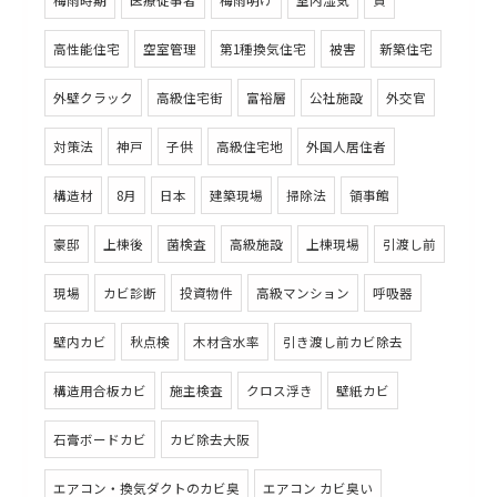
梅雨時期
医療従事者
梅雨明け
室内湿気
質
高性能住宅
空室管理
第1種換気住宅
被害
新築住宅
外壁クラック
高級住宅街
富裕層
公社施設
外交官
対策法
神戸
子供
高級住宅地
外国人居住者
構造材
8月
日本
建築現場
掃除法
領事館
豪邸
上棟後
菌検査
高級施設
上棟現場
引渡し前
現場
カビ診断
投資物件
高級マンション
呼吸器
壁内カビ
秋点検
木材含水率
引き渡し前カビ除去
構造用合板カビ
施主検査
クロス浮き
壁紙カビ
石膏ボードカビ
カビ除去大阪
エアコン・換気ダクトのカビ臭
エアコン カビ臭い