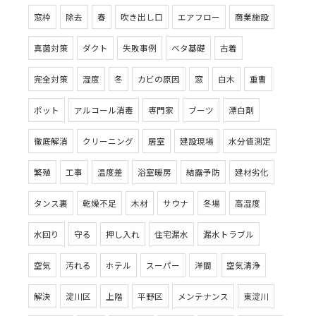
窓枠
除去
春
吹き出し口
エアフロー
商業施設
真菌対策
ダクト
失敗事例
ベタ基礎
古着
完全対策
湿度
冬
カビの原因
窓
白木
重曹
ポット
アルコール消毒
専門家
ブーツ
漂白剤
徹底解消
クリーニング
居室
建設現場
水分値測定
繁殖
工事
温度差
浴室暖房
結露予防
建材劣化
タンス裏
乾燥不足
木材
サウナ
冬場
高湿度
水回り
守る
押し入れ
住宅漏水
漏水トラブル
空気
汚れる
ホテル
スーパー
洋間
空気清浄
解決
淀川区
上階
平野区
メンテナンス
東淀川