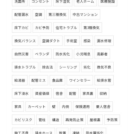
洗面所
コンセント
床下湿気
老人ホーム
医療施設
配管漏水
空調
第三種換気
中古マンション
床下カビ
カビ予防
住宅トラブル
第3種換気
換気バランス
空調ダクト
手術室
感染
漏水修理
自然災害
ベランダ
防水劣化
小児喘息
高齢者
排水トラブル
除去法
シーリング
劣化
換気不良
給湯器
配管ミス
食品庫
ワインセラー
給排水管
床下浸水
資産価値
宿舎
配管
家具裏
収納
家具
カーペット
壁
内側
保険適用
要人宿舎
カビリスク
管柱
構造
再発防止策
屋根裏
予防策
施工不良
排水ホース
放置
凍結
防水層劣化