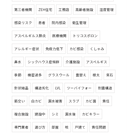
第三者機関
ZEH住宅
工務店
高齢者施設
湿度管理
感染リスク
患者
院内感染
衛生管理
アスペルギルス肺炎
医療機関
トリコスポロン
アレルギー症状
免疫力低下
カビ感染
くしゃみ
鼻水
シックハウス症候群
介護施設
アスペルギス
季節
機密過多
グラスウール
畳替え
根太
束石
針状結晶
構造劣化
LVL
ツーバイフォー
耐震構造
筋交い
白カビ
漏水被害
スラブ
カビ菌
責任
複合施設
建設中
シミ
漏水後
カビキラー
専門業者
選び方
部屋
咳
戸建て
責任問題