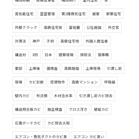
梅雨時期
医療従事者
梅雨明け
室内湿気
質
高性能住宅
空室管理
第1種換気住宅
被害
新築住宅
外壁クラック
高級住宅街
富裕層
公社施設
外交官
対策法
神戸
子供
高級住宅地
外国人居住者
構造材
8月
日本
建築現場
掃除法
領事館
豪邸
上棟後
菌検査
高級施設
上棟現場
引渡し前
現場
カビ診断
投資物件
高級マンション
呼吸器
壁内カビ
秋点検
木材含水率
引き渡し前カビ除去
構造用合板カビ
施主検査
クロス浮き
壁紙カビ
石膏ボードカビ
カビ除去大阪
エアコン・換気ダクトのカビ臭
エアコン カビ臭い