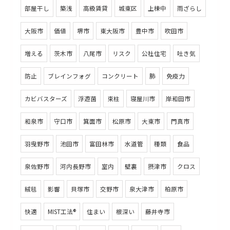
部屋干し
築浅
高級賃貸
城東区
上棟中
雨ざらし
大阪市
価値
堺市
東大阪市
豊中市
吹田市
増える
茨木市
八尾市
リスク
公社住宅
吐き気
防止
ブレインフォグ
コンクリート
肺
免疫力
カビバスターズ
浮遊菌
束柱
寝屋川市
岸和田市
和泉市
守口市
箕面市
松原市
大東市
門真市
羽曳野市
池田市
富田林市
水道管
種類
食品
泉佐野市
河内長野市
室内
壁裏
摂津市
クロス
絨毯
影響
貝塚市
交野市
泉大津市
柏原市
快適
MIST工法®
住まい
根深い
藤井寺市