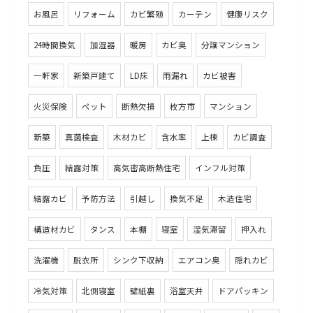
お風呂
リフォーム
カビ繁殖
カーテン
健康リスク
24時間換気
加湿器
暖房
カビ臭
分譲マンション
一軒家
新築戸建て
LD床
雨漏れ
カビ被害
火災保険
ペット
断熱欠損
枚方市
マンション
新築
真菌検査
木材カビ
含水率
上棟
カビ調査
負圧
結露対策
高気密高断熱住宅
インフル対策
結露カビ
予防方法
引越し
換気不足
木造住宅
構造材カビ
タンス
本棚
寝室
湿気滞留
押入れ
洗濯機
脱衣所
シンク下収納
エアコン臭
隠れカビ
冷気対策
北側寝室
壁紙裏
浴室天井
ドアパッキン