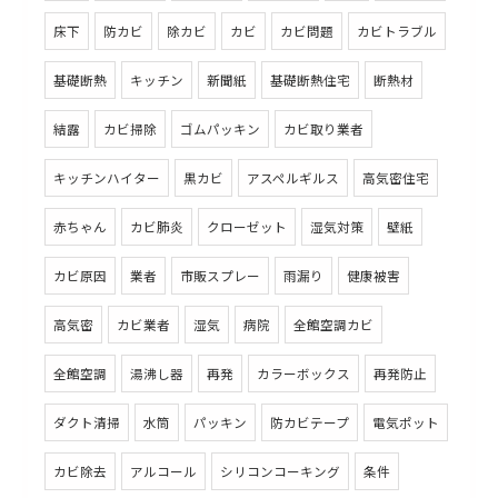
床下
防カビ
除カビ
カビ
カビ問題
カビトラブル
基礎断熱
キッチン
新聞紙
基礎断熱住宅
断熱材
結露
カビ掃除
ゴムパッキン
カビ取り業者
キッチンハイター
黒カビ
アスペルギルス
高気密住宅
赤ちゃん
カビ肺炎
クローゼット
湿気対策
壁紙
カビ原因
業者
市販スプレー
雨漏り
健康被害
高気密
カビ業者
湿気
病院
全館空調カビ
全館空調
湯沸し器
再発
カラーボックス
再発防止
ダクト清掃
水筒
パッキン
防カビテープ
電気ポット
カビ除去
アルコール
シリコンコーキング
条件