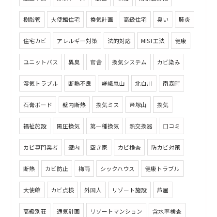
樹脂管
大使館住宅
換気計画
高級住宅
臭い
肺炎
住宅カビ
アレルギー対策
法的対応
MIST工法
健康
ユニットバス
異臭
官舎
換気システム
カビ染み
湿気トラブル
断熱不良
嵯峨嵐山
北白川
南森町
石膏ボード
壁内断熱
換気ミス
帝塚山
換気
福祉施設
陽圧換気
第一種換気
熱交換器
口コミ
カビ専門業者
壁内
空き家
カビ検査
防カビ対策
断熱
カビ防止
梅雨
シックハウス
健康トラブル
大使館
カビ点検
外国人
リゾート施設
芦屋
高級別荘
通気計画
リゾートマンション
含水率検査