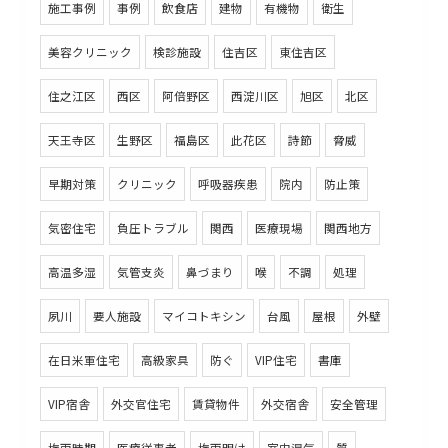
施工事例
事例
飲食店
建物
有機物
衛生
美容クリニック
検診施設
住吉区
東住吉区
住之江区
西区
阿倍野区
西淀川区
旭区
北区
天王寺区
生野区
福島区
此花区
詩節
脅威
早期対策
クリニック
呼吸器疾患
院内
防止策
気密住宅
負圧トラブル
関西
医療現場
関西地方
高温多湿
気管支炎
鼻づまり
喉
不調
処理
夙川
要人施設
マイコトキシン
台風
屋根
外壁
在日米軍住宅
高級家具
防ぐ
VIP住宅
書庫
VIP宿舎
外交官住宅
賃貸物件
外交宿舎
安全管理