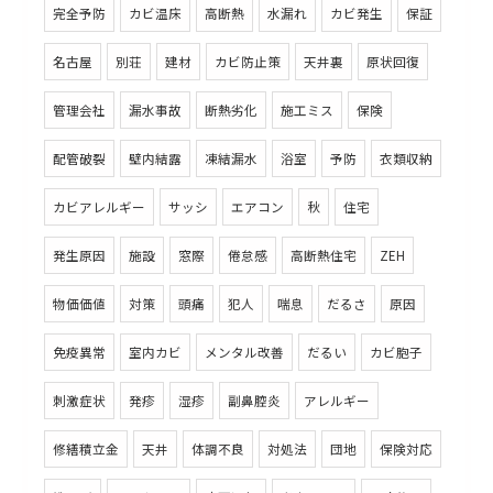
完全予防
カビ温床
高断熱
水漏れ
カビ発生
保証
名古屋
別荘
建材
カビ防止策
天井裏
原状回復
管理会社
漏水事故
断熱劣化
施工ミス
保険
配管破裂
壁内結露
凍結漏水
浴室
予防
衣類収納
カビアレルギー
サッシ
エアコン
秋
住宅
発生原因
施設
窓際
倦怠感
高断熱住宅
ZEH
物価価値
対策
頭痛
犯人
喘息
だるさ
原因
免疫異常
室内カビ
メンタル改善
だるい
カビ胞子
刺激症状
発疹
湿疹
副鼻腔炎
アレルギー
修繕積立金
天井
体調不良
対処法
団地
保険対応