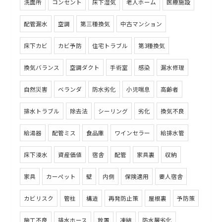
洗面所
コンセント
床下湿気
老人ホーム
医療施設
配管漏水
空調
第三種換気
中古マンション
床下カビ
カビ予防
住宅トラブル
第3種換気
換気バランス
空調ダクト
手術室
感染
漏水修理
自然災害
ベランダ
防水劣化
小児喘息
高齢者
排水トラブル
除去法
シーリング
劣化
換気不良
給湯器
配管ミス
食品庫
ワインセラー
給排水管
床下浸水
資産価値
宿舎
配管
家具裏
収納
家具
カーペット
壁
内側
保険適用
要人宿舎
カビリスク
管柱
構造
再発防止策
屋根裏
予防策
施工不良
排水ホース
放置
凍結
防水層劣化