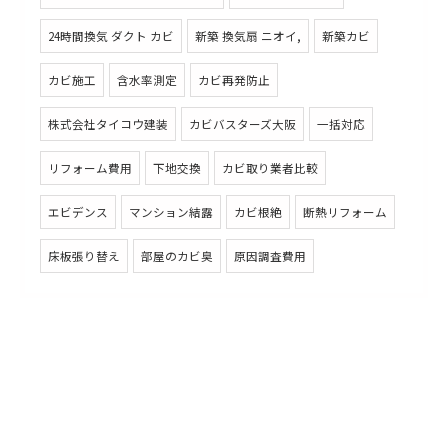
24時間換気 ダクト カビ
新築 換気扇 ニオイ,
新築カビ
カビ施工
含水率測定
カビ再発防止
株式会社タイコウ建装
カビバスターズ大阪
一括対応
リフォーム費用
下地交換
カビ取り業者比較
エビデンス
マンション結露
カビ根絶
断熱リフォーム
床板張り替え
部屋のカビ臭
原因調査費用