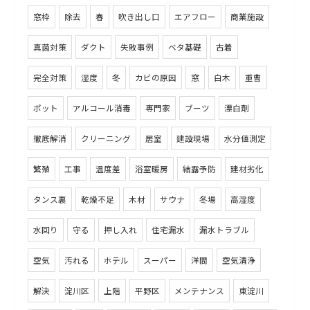
窓枠
除去
春
吹き出し口
エアフロー
商業施設
真菌対策
ダクト
失敗事例
ベタ基礎
古着
完全対策
湿度
冬
カビの原因
窓
白木
重曹
ポット
アルコール消毒
専門家
ブーツ
漂白剤
徹底解消
クリーニング
居室
建設現場
水分値測定
繁殖
工事
温度差
浴室暖房
結露予防
建材劣化
タンス裏
乾燥不足
木材
サウナ
冬場
高湿度
水回り
守る
押し入れ
住宅漏水
漏水トラブル
空気
汚れる
ホテル
スーパー
洋間
空気清浄
解決
淀川区
上階
平野区
メンテナンス
東淀川