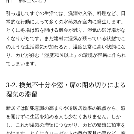
引っ越してすぐの生活では、洗濯や入浴、料理など、日
常的な行動によって多くの水蒸気が室内に発生します。
とくに冬場は窓を開ける機会が減り、湿気の逃げ場がな
くなりがちです。まだ建材に湿気が残っている状態でこ
のような生活湿気が加わると、湿度は常に高い状態にな
り、カビが好む「湿度70％以上」の環境が容易に作られ
てしまいます。
3-2. 換気不十分や窓・扉の閉め切りによる
湿気の滞留
新居では防犯意識の高まりや冷暖房効率の観点から、窓
を開けずに生活を始める人も少なくありません。しか
し、これが湿気の滞留につながり、カビの繁殖に拍車を
かけます。とくにクローゼットの奥や家具の裏など、空