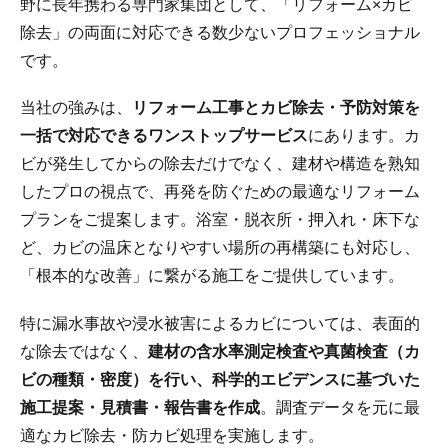
野に長年携わる専門家集団として、「リフォーム×カビ
除去」の両面に対応できる数少ないプロフェッショナル
です。
当社の強みは、
リフォーム工事とカビ除去・予防対策を
一括で対応できるワンストップサービス
にあります。カ
ビが発生してからの除去だけでなく、建材や構造を熟知
したプロの視点で、再発を防ぐための最適なリフォーム
プランをご提案します。浴室・脱衣所・押入れ・床下な
ど、カビの温床となりやすい場所の再構築にも対応し、
「根本的な改善」に繋がる施工をご提供しています。
特に漏水事故や浸水被害によるカビについては、表面的
な除去ではなく、
建材の含水率測定検査や真菌検査（カ
ビの種類・密度）を行い、科学的エビデンスに基づいた
施工提案・見積書・報告書を作成
。調査データを元に最
適なカビ除去・防カビ処理を実施します。