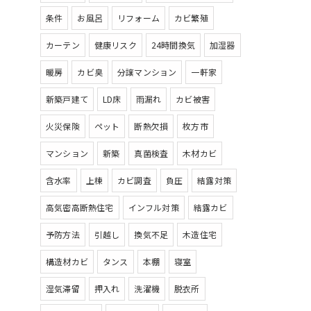
条件
お風呂
リフォーム
カビ繁殖
カーテン
健康リスク
24時間換気
加湿器
暖房
カビ臭
分譲マンション
一軒家
新築戸建て
LD床
雨漏れ
カビ被害
火災保険
ペット
断熱欠損
枚方市
マンション
新築
真菌検査
木材カビ
含水率
上棟
カビ調査
負圧
結露対策
高気密高断熱住宅
インフル対策
結露カビ
予防方法
引越し
換気不足
木造住宅
構造材カビ
タンス
本棚
寝室
湿気滞留
押入れ
洗濯機
脱衣所