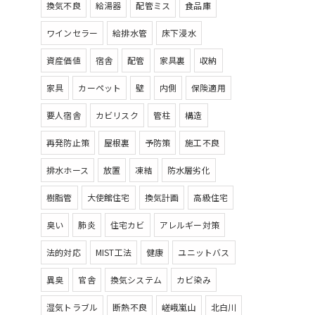
換気不良
給湯器
配管ミス
食品庫
ワインセラー
給排水管
床下浸水
資産価値
宿舎
配管
家具裏
収納
家具
カーペット
壁
内側
保険適用
要人宿舎
カビリスク
管柱
構造
再発防止策
屋根裏
予防策
施工不良
排水ホース
放置
凍結
防水層劣化
樹脂管
大使館住宅
換気計画
高級住宅
臭い
肺炎
住宅カビ
アレルギー対策
法的対応
MIST工法
健康
ユニットバス
異臭
官舎
換気システム
カビ染み
湿気トラブル
断熱不良
嵯峨嵐山
北白川