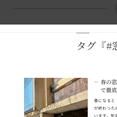
タグ『#
春の窓
で徹底
春になると
が終わった
います。気