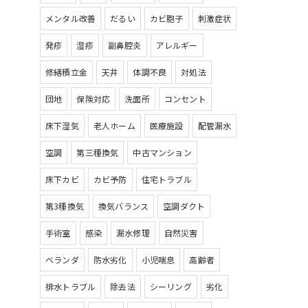
メンタル改善
だるい
カビ胞子
刺激症状
発疹
湿疹
副鼻腔炎
アレルギー
修繕積立金
天井
体調不良
対処法
団地
保険対応
洗面所
コンセント
床下湿気
老人ホーム
医療施設
配管漏水
空調
第三種換気
中古マンション
床下カビ
カビ予防
住宅トラブル
第3種換気
換気バランス
空調ダクト
手術室
感染
漏水修理
自然災害
ベランダ
防水劣化
小児喘息
高齢者
排水トラブル
除去法
シーリング
劣化