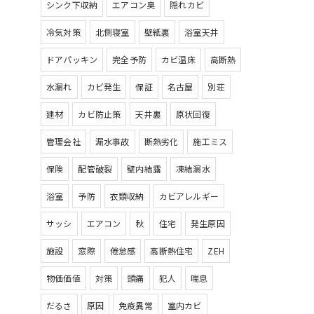
シンク下収納
エアコン臭
隠れカビ
冷気対策
北側寝室
壁紙裏
浴室天井
ドアパッキン
完全予防
カビ温床
高断熱
水漏れ
カビ発生
保証
名古屋
別荘
建材
カビ防止策
天井裏
原状回復
管理会社
漏水事故
断熱劣化
施工ミス
保険
配管破裂
壁内結露
凍結漏水
浴室
予防
衣類収納
カビアレルギー
サッシ
エアコン
秋
住宅
発生原因
施設
窓際
倦怠感
高断熱住宅
ZEH
物価価値
対策
頭痛
犯人
喘息
だるさ
原因
免疫異常
室内カビ