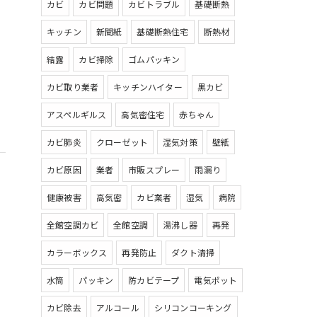
カビ
カビ問題
カビトラブル
基礎断熱
キッチン
新聞紙
基礎断熱住宅
断熱材
結露
カビ掃除
ゴムパッキン
カビ取り業者
キッチンハイター
黒カビ
アスペルギルス
高気密住宅
赤ちゃん
カビ肺炎
クローゼット
湿気対策
壁紙
カビ原因
業者
市販スプレー
雨漏り
健康被害
高気密
カビ業者
湿気
病院
全館空調カビ
全館空調
湯沸し器
再発
カラーボックス
再発防止
ダクト清掃
水筒
パッキン
防カビテープ
電気ポット
カビ除去
アルコール
シリコンコーキング