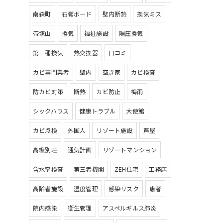
南森町
石膏ボード
壁内断熱
換気ミス
帝塚山
換気
福祉施設
陽圧換気
第一種換気
熱交換器
口コミ
カビ専門業者
壁内
空き家
カビ検査
防カビ対策
断熱
カビ防止
梅雨
シックハウス
健康トラブル
大使館
カビ点検
外国人
リゾート施設
芦屋
高級別荘
通気計画
リゾートマンション
含水率検査
第三者機関
ZEH住宅
工務店
高齢者施設
湿度管理
感染リスク
患者
院内感染
衛生管理
アスペルギルス肺炎