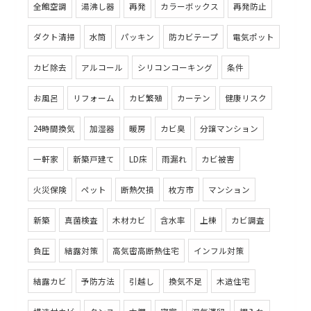
全館空調
湯沸し器
再発
カラーボックス
再発防止
ダクト清掃
水筒
パッキン
防カビテープ
電気ポット
カビ除去
アルコール
シリコンコーキング
条件
お風呂
リフォーム
カビ繁殖
カーテン
健康リスク
24時間換気
加湿器
暖房
カビ臭
分譲マンション
一軒家
新築戸建て
LD床
雨漏れ
カビ被害
火災保険
ペット
断熱欠損
枚方市
マンション
新築
真菌検査
木材カビ
含水率
上棟
カビ調査
負圧
結露対策
高気密高断熱住宅
インフル対策
結露カビ
予防方法
引越し
換気不足
木造住宅