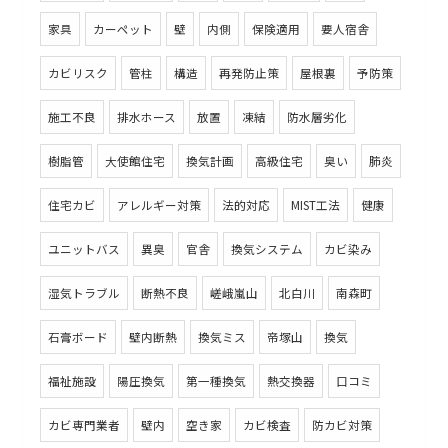
家具
カーペット
壁
内側
保険適用
要人宿舎
カビリスク
管柱
構造
再発防止策
屋根裏
予防策
施工不良
排水ホース
放置
凍結
防水層劣化
樹脂管
大使館住宅
換気計画
高級住宅
臭い
肺炎
住宅カビ
アレルギー対策
法的対応
MIST工法
健康
ユニットバス
異臭
官舎
換気システム
カビ染み
湿気トラブル
断熱不良
嵯峨嵐山
北白川
南森町
石膏ボード
壁内断熱
換気ミス
帝塚山
換気
福祉施設
陽圧換気
第一種換気
熱交換器
口コミ
カビ専門業者
壁内
空き家
カビ検査
防カビ対策