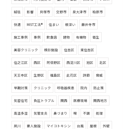
絨毯
影響
貝塚市
交野市
泉大津市
柏原市
快適
MIST工法®
住まい
根深い
藤井寺市
施工事例
事例
飲食店
建物
有機物
衛生
美容クリニック
検診施設
住吉区
東住吉区
住之江区
西区
阿倍野区
西淀川区
旭区
北区
天王寺区
生野区
福島区
此花区
詩節
脅威
早期対策
クリニック
呼吸器疾患
院内
防止策
気密住宅
負圧トラブル
関西
医療現場
関西地方
高温多湿
気管支炎
鼻づまり
喉
不調
処理
夙川
要人施設
マイコトキシン
台風
屋根
外壁