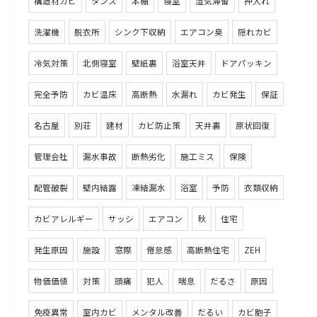
構造材カビ
タンス
本棚
寝室
湿気滞留
押入れ
洗濯機
脱衣所
シンク下収納
エアコン臭
隠れカビ
冷気対策
北側寝室
壁紙裏
浴室天井
ドアパッキン
完全予防
カビ温床
高断熱
水漏れ
カビ発生
保証
名古屋
別荘
建材
カビ防止策
天井裏
原状回復
管理会社
漏水事故
断熱劣化
施工ミス
保険
配管破裂
壁内結露
凍結漏水
浴室
予防
衣類収納
カビアレルギー
サッシ
エアコン
秋
住宅
発生原因
施設
窓際
倦怠感
高断熱住宅
ZEH
物価価値
対策
頭痛
犯人
喘息
だるさ
原因
免疫異常
室内カビ
メンタル改善
だるい
カビ胞子