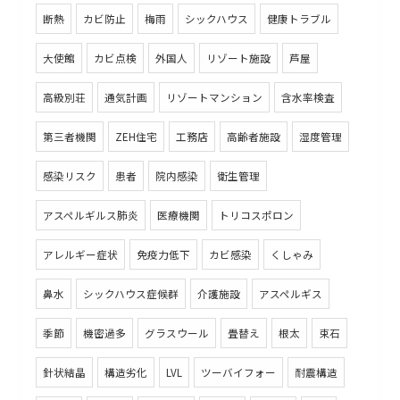
断熱
カビ防止
梅雨
シックハウス
健康トラブル
大使館
カビ点検
外国人
リゾート施設
芦屋
高級別荘
通気計画
リゾートマンション
含水率検査
第三者機関
ZEH住宅
工務店
高齢者施設
湿度管理
感染リスク
患者
院内感染
衛生管理
アスペルギルス肺炎
医療機関
トリコスポロン
アレルギー症状
免疫力低下
カビ感染
くしゃみ
鼻水
シックハウス症候群
介護施設
アスペルギス
季節
機密過多
グラスウール
畳替え
根太
束石
針状結晶
構造劣化
LVL
ツーバイフォー
耐震構造