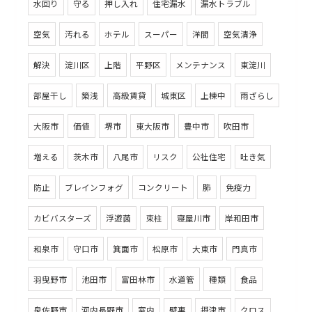
水回り
守る
押し入れ
住宅漏水
漏水トラブル
空気
汚れる
ホテル
スーパー
洋間
空気清浄
解決
淀川区
上階
平野区
メンテナンス
東淀川
部屋干し
築浅
高級賃貸
城東区
上棟中
雨ざらし
大阪市
価値
堺市
東大阪市
豊中市
吹田市
増える
茨木市
八尾市
リスク
公社住宅
吐き気
防止
ブレインフォグ
コンクリート
肺
免疫力
カビバスターズ
浮遊菌
束柱
寝屋川市
岸和田市
和泉市
守口市
箕面市
松原市
大東市
門真市
羽曳野市
池田市
富田林市
水道管
種類
食品
泉佐野市
河内長野市
室内
壁裏
摂津市
クロス