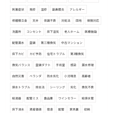
刺激症状
発疹
湿疹
副鼻腔炎
アレルギー
修繕積立金
天井
体調不良
対処法
団地
保険対応
洗面所
コンセント
床下湿気
老人ホーム
医療施設
配管漏水
空調
第三種換気
中古マンション
床下カビ
カビ予防
住宅トラブル
第3種換気
換気バランス
空調ダクト
手術室
感染
漏水修理
自然災害
ベランダ
防水劣化
小児喘息
高齢者
排水トラブル
除去法
シーリング
劣化
換気不良
給湯器
配管ミス
食品庫
ワインセラー
給排水管
床下浸水
資産価値
宿舎
配管
家具裏
収納