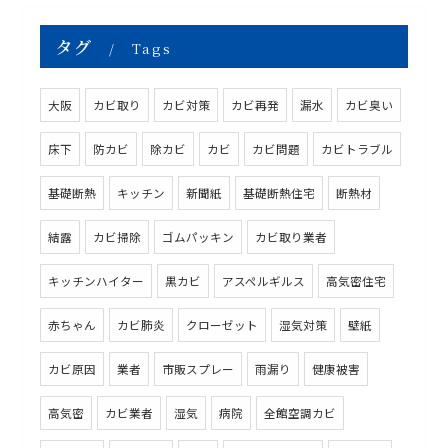
タグ
Tags
大阪
カビ取り
カビ対策
カビ再発
漏水
カビ臭い
床下
防カビ
除カビ
カビ
カビ問題
カビトラブル
基礎断熱
キッチン
新聞紙
基礎断熱住宅
断熱材
結露
カビ掃除
ゴムパッキン
カビ取り業者
キッチンハイター
黒カビ
アスペルギルス
高気密住宅
赤ちゃん
カビ肺炎
クローゼット
湿気対策
壁紙
カビ原因
業者
市販スプレー
雨漏り
健康被害
高気密
カビ業者
湿気
病院
全館空調カビ