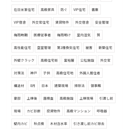
在日米軍住宅
高級家具
防ぐ
VIP住宅
書庫
VIP宿舎
外交官住宅
賃貸物件
外交宿舎
安全管理
梅雨時期
医療従事者
梅雨明け
室内湿気
質
高性能住宅
空室管理
第1種換気住宅
被害
新築住宅
外壁クラック
高級住宅街
富裕層
公社施設
外交官
対策法
神戸
子供
高級住宅地
外国人居住者
構造材
8月
日本
建築現場
掃除法
領事館
豪邸
上棟後
菌検査
高級施設
上棟現場
引渡し前
現場
カビ診断
投資物件
高級マンション
呼吸器
壁内カビ
秋点検
木材含水率
引き渡し前カビ除去