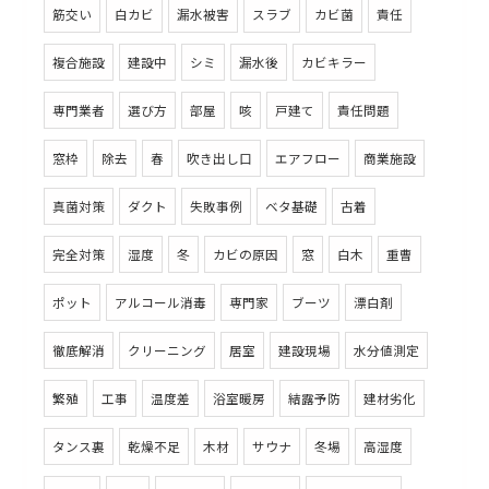
筋交い
白カビ
漏水被害
スラブ
カビ菌
責任
複合施設
建設中
シミ
漏水後
カビキラー
専門業者
選び方
部屋
咳
戸建て
責任問題
窓枠
除去
春
吹き出し口
エアフロー
商業施設
真菌対策
ダクト
失敗事例
ベタ基礎
古着
完全対策
湿度
冬
カビの原因
窓
白木
重曹
ポット
アルコール消毒
専門家
ブーツ
漂白剤
徹底解消
クリーニング
居室
建設現場
水分値測定
繁殖
工事
温度差
浴室暖房
結露予防
建材劣化
タンス裏
乾燥不足
木材
サウナ
冬場
高湿度