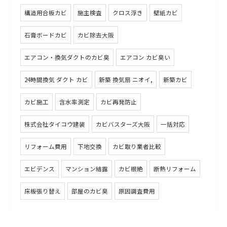
構造用合板カビ
施主検査
クロス浮き
壁紙カビ
石膏ボードカビ
カビ除去大阪
エアコン・換気ダクトのカビ臭
エアコン カビ臭い
24時間換気 ダクト カビ
新築 換気扇 ニオイ,
新築カビ
カビ施工
含水率測定
カビ再発防止
株式会社タイコウ建装
カビバスターズ大阪
一括対応
リフォーム費用
下地交換
カビ取り業者比較
エビデンス
マンション結露
カビ根絶
断熱リフォーム
床板張り替え
部屋のカビ臭
原因調査費用