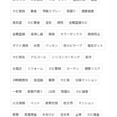
カビ原因
業者
市販スプレー
雨漏り
健康被害
高気密
カビ業者
湿気
病院
全館空調カビ
全館空調
湯沸し器
再発
カラーボックス
再発防止
ダクト清掃
水筒
パッキン
防カビテープ
電気ポット
カビ除去
アルコール
シリコンコーキング
条件
お風呂
リフォーム
カビ繁殖
カーテン
健康リスク
24時間換気
加湿器
暖房
カビ臭
分譲マンション
一軒家
新築戸建て
LD床
雨漏れ
カビ被害
火災保険
ペット
断熱欠損
枚方市
マンション
新築
真菌検査
木材カビ
含水率
上棟
カビ調査