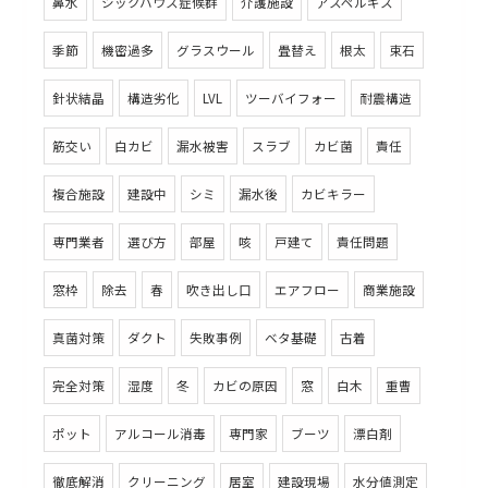
鼻水
シックハウス症候群
介護施設
アスペルギス
季節
機密過多
グラスウール
畳替え
根太
束石
針状結晶
構造劣化
LVL
ツーバイフォー
耐震構造
筋交い
白カビ
漏水被害
スラブ
カビ菌
責任
複合施設
建設中
シミ
漏水後
カビキラー
専門業者
選び方
部屋
咳
戸建て
責任問題
窓枠
除去
春
吹き出し口
エアフロー
商業施設
真菌対策
ダクト
失敗事例
ベタ基礎
古着
完全対策
湿度
冬
カビの原因
窓
白木
重曹
ポット
アルコール消毒
専門家
ブーツ
漂白剤
徹底解消
クリーニング
居室
建設現場
水分値測定