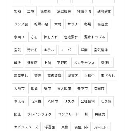
繁殖
工事
温度差
浴室暖房
結露予防
建材劣化
タンス裏
乾燥不足
木材
サウナ
冬場
高湿度
水回り
守る
押し入れ
住宅漏水
漏水トラブル
空気
汚れる
ホテル
スーパー
洋間
空気清浄
解決
淀川区
上階
平野区
メンテナンス
東淀川
部屋干し
築浅
高級賃貸
城東区
上棟中
雨ざらし
大阪市
価値
堺市
東大阪市
豊中市
吹田市
増える
茨木市
八尾市
リスク
公社住宅
吐き気
防止
ブレインフォグ
コンクリート
肺
免疫力
カビバスターズ
浮遊菌
束柱
寝屋川市
岸和田市