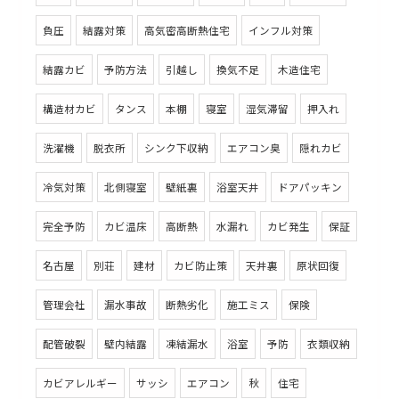
負圧
結露対策
高気密高断熱住宅
インフル対策
結露カビ
予防方法
引越し
換気不足
木造住宅
構造材カビ
タンス
本棚
寝室
湿気滞留
押入れ
洗濯機
脱衣所
シンク下収納
エアコン臭
隠れカビ
冷気対策
北側寝室
壁紙裏
浴室天井
ドアパッキン
完全予防
カビ温床
高断熱
水漏れ
カビ発生
保証
名古屋
別荘
建材
カビ防止策
天井裏
原状回復
管理会社
漏水事故
断熱劣化
施工ミス
保険
配管破裂
壁内結露
凍結漏水
浴室
予防
衣類収納
カビアレルギー
サッシ
エアコン
秋
住宅