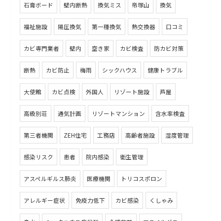
石膏ボード
壁内断熱
換気ミス
帝塚山
換気
福祉施設
陽圧換気
第一種換気
熱交換器
口コミ
カビ専門業者
壁内
空き家
カビ検査
防カビ対策
断熱
カビ防止
梅雨
シックハウス
健康トラブル
大使館
カビ点検
外国人
リゾート施設
芦屋
高級別荘
通気計画
リゾートマンション
含水率検査
第三者機関
ZEH住宅
工務店
高齢者施設
湿度管理
感染リスク
患者
院内感染
衛生管理
アスペルギルス肺炎
医療機関
トリコスポロン
アレルギー症状
免疫力低下
カビ感染
くしゃみ