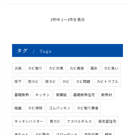
3件中 1～3件を表示
タグ
Tags
大阪
カビ取り
カビ対策
カビ再発
漏水
カビ臭い
床下
防カビ
除カビ
カビ
カビ問題
カビトラブル
基礎断熱
キッチン
新聞紙
基礎断熱住宅
断熱材
結露
カビ掃除
ゴムパッキン
カビ取り業者
キッチンハイター
黒カビ
アスペルギルス
高気密住宅
赤ちゃん
カビ肺炎
クローゼット
湿気対策
壁紙