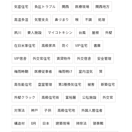
気密住宅
負圧トラブル
関西
医療現場
関西地方
高温多湿
気管支炎
鼻づまり
喉
不調
処理
夙川
要人施設
マイコトキシン
台風
屋根
外壁
在日米軍住宅
高級家具
防ぐ
VIP住宅
書庫
VIP宿舎
外交官住宅
賃貸物件
外交宿舎
安全管理
梅雨時期
医療従事者
梅雨明け
室内湿気
質
高性能住宅
空室管理
第1種換気住宅
被害
新築住宅
外壁クラック
高級住宅街
富裕層
公社施設
外交官
対策法
神戸
子供
高級住宅地
外国人居住者
構造材
8月
日本
建築現場
掃除法
領事館