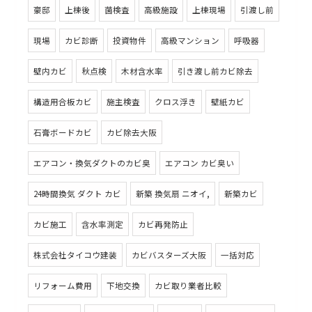
豪邸
上棟後
菌検査
高級施設
上棟現場
引渡し前
現場
カビ診断
投資物件
高級マンション
呼吸器
壁内カビ
秋点検
木材含水率
引き渡し前カビ除去
構造用合板カビ
施主検査
クロス浮き
壁紙カビ
石膏ボードカビ
カビ除去大阪
エアコン・換気ダクトのカビ臭
エアコン カビ臭い
24時間換気 ダクト カビ
新築 換気扇 ニオイ,
新築カビ
カビ施工
含水率測定
カビ再発防止
株式会社タイコウ建装
カビバスターズ大阪
一括対応
リフォーム費用
下地交換
カビ取り業者比較