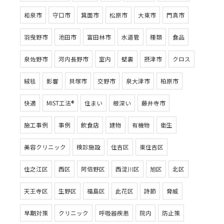
和泉市
守口市
箕面市
松原市
大東市
門真市
羽曳野市
池田市
富田林市
水道管
種類
食品
泉佐野市
河内長野市
室内
壁裏
摂津市
クロス
絨毯
影響
貝塚市
交野市
泉大津市
柏原市
快適
MIST工法®
住まい
根深い
藤井寺市
施工事例
事例
飲食店
建物
有機物
衛生
美容クリニック
検診施設
住吉区
東住吉区
住之江区
西区
阿倍野区
西淀川区
旭区
北区
天王寺区
生野区
福島区
此花区
詩節
脅威
早期対策
クリニック
呼吸器疾患
院内
防止策