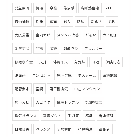
発生原因
施設
窓際
倦怠感
高断熱住宅
ZEH
物価価値
対策
頭痛
犯人
喘息
だるさ
原因
免疫異常
室内カビ
メンタル改善
だるい
カビ胞子
刺激症状
発疹
湿疹
副鼻腔炎
アレルギー
修繕積立金
天井
体調不良
対処法
団地
保険対応
洗面所
コンセント
床下湿気
老人ホーム
医療施設
配管漏水
空調
第三種換気
中古マンション
床下カビ
カビ予防
住宅トラブル
第3種換気
換気バランス
空調ダクト
手術室
感染
漏水修理
自然災害
ベランダ
防水劣化
小児喘息
高齢者