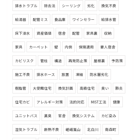
排水トラブル
除去法
シーリング
劣化
換気不良
給湯器
配管ミス
食品庫
ワインセラー
給排水管
床下浸水
資産価値
宿舎
配管
家具裏
収納
家具
カーペット
壁
内側
保険適用
要人宿舎
カビリスク
管柱
構造
再発防止策
屋根裏
予防策
施工不良
排水ホース
放置
凍結
防水層劣化
樹脂管
大使館住宅
換気計画
高級住宅
臭い
肺炎
住宅カビ
アレルギー対策
法的対応
MIST工法
健康
ユニットバス
異臭
官舎
換気システム
カビ染み
湿気トラブル
断熱不良
嵯峨嵐山
北白川
南森町