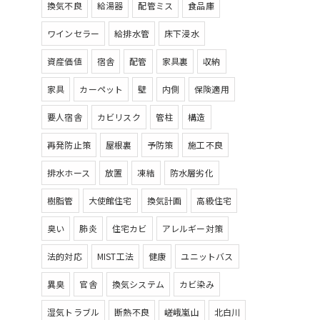
換気不良
給湯器
配管ミス
食品庫
ワインセラー
給排水管
床下浸水
資産価値
宿舎
配管
家具裏
収納
家具
カーペット
壁
内側
保険適用
要人宿舎
カビリスク
管柱
構造
再発防止策
屋根裏
予防策
施工不良
排水ホース
放置
凍結
防水層劣化
樹脂管
大使館住宅
換気計画
高級住宅
臭い
肺炎
住宅カビ
アレルギー対策
法的対応
MIST工法
健康
ユニットバス
異臭
官舎
換気システム
カビ染み
湿気トラブル
断熱不良
嵯峨嵐山
北白川