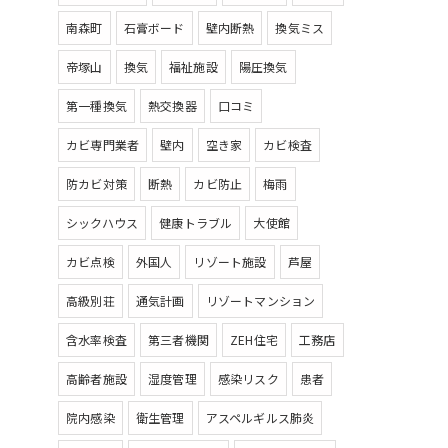
南森町
石膏ボード
壁内断熱
換気ミス
帝塚山
換気
福祉施設
陽圧換気
第一種換気
熱交換器
口コミ
カビ専門業者
壁内
空き家
カビ検査
防カビ対策
断熱
カビ防止
梅雨
シックハウス
健康トラブル
大使館
カビ点検
外国人
リゾート施設
芦屋
高級別荘
通気計画
リゾートマンション
含水率検査
第三者機関
ZEH住宅
工務店
高齢者施設
湿度管理
感染リスク
患者
院内感染
衛生管理
アスペルギルス肺炎