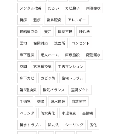
メンタル改善
だるい
カビ胞子
刺激症状
発疹
湿疹
副鼻腔炎
アレルギー
修繕積立金
天井
体調不良
対処法
団地
保険対応
洗面所
コンセント
床下湿気
老人ホーム
医療施設
配管漏水
空調
第三種換気
中古マンション
床下カビ
カビ予防
住宅トラブル
第3種換気
換気バランス
空調ダクト
手術室
感染
漏水修理
自然災害
ベランダ
防水劣化
小児喘息
高齢者
排水トラブル
除去法
シーリング
劣化