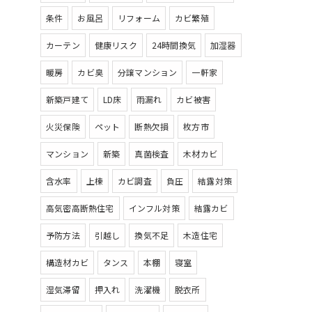
条件
お風呂
リフォーム
カビ繁殖
カーテン
健康リスク
24時間換気
加湿器
暖房
カビ臭
分譲マンション
一軒家
新築戸建て
LD床
雨漏れ
カビ被害
火災保険
ペット
断熱欠損
枚方市
マンション
新築
真菌検査
木材カビ
含水率
上棟
カビ調査
負圧
結露対策
高気密高断熱住宅
インフル対策
結露カビ
予防方法
引越し
換気不足
木造住宅
構造材カビ
タンス
本棚
寝室
湿気滞留
押入れ
洗濯機
脱衣所