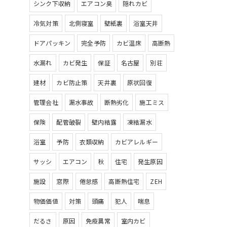
シンク下収納
エアコン臭
隠れカビ
冷気対策
北側寝室
壁紙裏
浴室天井
ドアパッキン
完全予防
カビ温床
高断熱
水漏れ
カビ発生
保証
名古屋
別荘
建材
カビ防止策
天井裏
原状回復
管理会社
漏水事故
断熱劣化
施工ミス
保険
配管破裂
壁内結露
凍結漏水
浴室
予防
衣類収納
カビアレルギー
サッシ
エアコン
秋
住宅
発生原因
施設
窓際
倦怠感
高断熱住宅
ZEH
物価価値
対策
頭痛
犯人
喘息
だるさ
原因
免疫異常
室内カビ