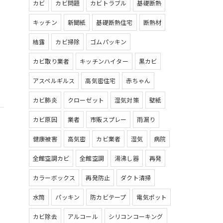
カビ
カビ問題
カビトラブル
基礎断熱
キッチン
新聞紙
基礎断熱住宅
断熱材
結露
カビ掃除
ゴムパッキン
カビ取り業者
キッチンハイター
黒カビ
アスペルギルス
高気密住宅
赤ちゃん
カビ肺炎
クローゼット
湿気対策
壁紙
カビ原因
業者
市販スプレー
雨漏り
健康被害
高気密
カビ業者
湿気
病院
全館空調カビ
全館空調
湯沸し器
再発
カラーボックス
再発防止
ダクト清掃
水筒
パッキン
防カビテープ
電気ポット
カビ除去
アルコール
シリコンコーキング