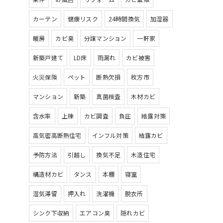
カーテン
健康リスク
24時間換気
加湿器
暖房
カビ臭
分譲マンション
一軒家
新築戸建て
LD床
雨漏れ
カビ被害
火災保険
ペット
断熱欠損
枚方市
マンション
新築
真菌検査
木材カビ
含水率
上棟
カビ調査
負圧
結露対策
高気密高断熱住宅
インフル対策
結露カビ
予防方法
引越し
換気不足
木造住宅
構造材カビ
タンス
本棚
寝室
湿気滞留
押入れ
洗濯機
脱衣所
シンク下収納
エアコン臭
隠れカビ