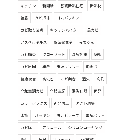
キッチン
新聞紙
基礎断熱住宅
断熱材
結露
カビ掃除
ゴムパッキン
カビ取り業者
キッチンハイター
黒カビ
アスペルギルス
高気密住宅
赤ちゃん
カビ肺炎
クローゼット
湿気対策
壁紙
カビ原因
業者
市販スプレー
雨漏り
健康被害
高気密
カビ業者
湿気
病院
全館空調カビ
全館空調
湯沸し器
再発
カラーボックス
再発防止
ダクト清掃
水筒
パッキン
防カビテープ
電気ポット
カビ除去
アルコール
シリコンコーキング
条件
お風呂
リフォーム
カビ繁殖