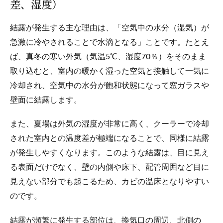
差、湿度）
結露が発生する主な理由は、「空気中の水分（湿気）が
急激に冷やされることで水滴となる」ことです。たとえ
ば、真冬の寒い外気（気温5℃、湿度70％）をそのまま
取り込むと、室内の暖かく湿った空気と接触して一気に
冷却され、空気中の水分が飽和状態になって窓ガラスや
壁面に結露します。
また、夏場は外気の湿度が非常に高く、クーラーで冷却
された室内との温度差が極端になることで、同様に結露
が発生しやすくなります。このような結露は、目に見え
る表面だけでなく、壁の内側や床下、配管周囲など目に
見えない部分でも起こるため、カビの温床となりやすい
のです。
結露が頻繁に発生する部位は、換気口の周辺、北側の