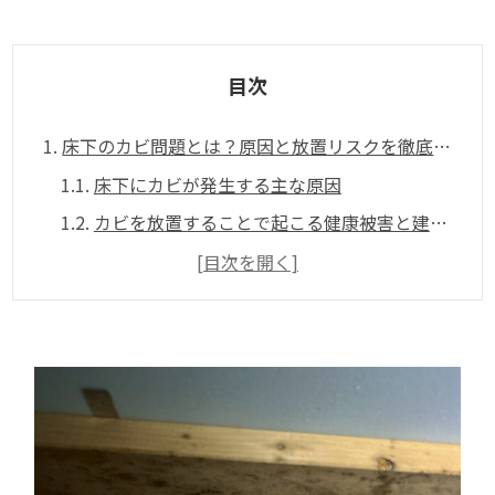
目次
1.
床下のカビ問題とは？原因と放置リスクを徹底解説
1.1.
床下にカビが発生する主な原因
1.2.
カビを放置することで起こる健康被害と建物への影響
2.
床下のカビによる臭いの正体と見分け方
[目次を開く]
2.1.
カビ臭の特徴と他の臭いとの違い
2.2.
臭いが発生する床下環境の共通点
3.
床下点検の重要性とチェックすべきポイント
3.1.
自分でできる簡易チェック方法
3.2.
プロによる点検で分かること
4.
床下の湿気対策｜カビを防ぐ基本と応用