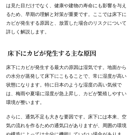
8.1.
漏水や劣化の根本改善が可能
は見た目だけでなく、健康や建物の寿命にも影響を与え
8.2.
ワンストップ対応でコストと手間を削減
るため、早期の理解と対策が重要です。ここでは床下に
9.
科学的根拠に基づくカビ対策の重要性
カビが発生する原因と、放置した場合のリスクについて
9.1.
含水率測定と真菌検査の役割
詳しく解説します。
9.2.
エビデンスに基づく施工の安心感
床下にカビが発生する主な原因
10.
床下カビ対策で快適な住環境を取り戻す方法
10.1.
長期的にカビを防ぐための考え方
床下にカビが発生する最大の原因は湿気です。地面から
10.2.
プロに相談することで得られる安心
の水分が蒸発して床下にこもることで、常に湿度が高い
11.
カビ取り・カビ対策はカビバスターズ大阪
状態になります。特に日本のような湿度の高い気候で
は、梅雨や夏場に湿度が急上昇し、カビが繁殖しやすい
環境が整います。
さらに、通気不足も大きな要因です。床下には本来、空
気の流れを作るための通気口がありますが、周囲の環境
や構造によっては十分に機能していない場合がありま