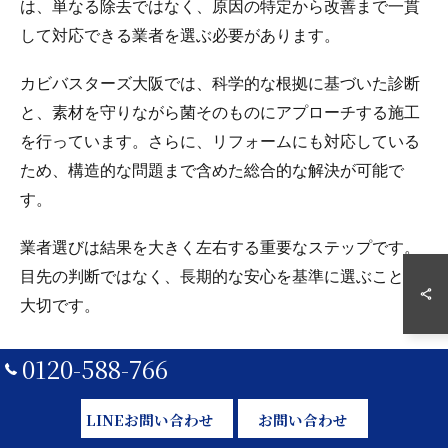
は、単なる除去ではなく、原因の特定から改善まで一貫
して対応できる業者を選ぶ必要があります。
カビバスターズ大阪では、科学的な根拠に基づいた診断
と、素材を守りながら菌そのものにアプローチする施工
を行っています。さらに、リフォームにも対応している
ため、構造的な問題まで含めた総合的な解決が可能で
す。
業者選びは結果を大きく左右する重要なステップです。
目先の判断ではなく、長期的な安心を基準に選ぶことが
大切です。
0120-588-766
カビ除去とリフォームを同時に行う
メリット
LINEお問い合わせ
お問い合わせ