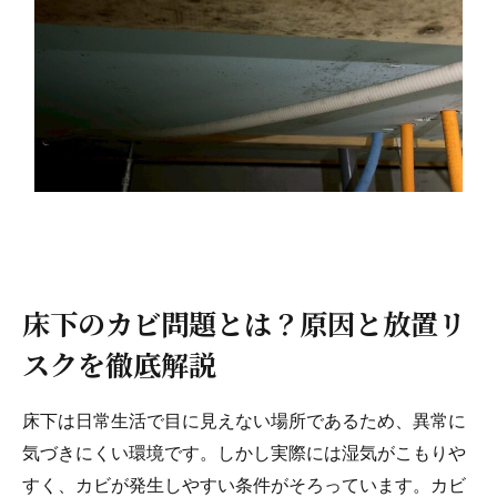
4.1.
自宅でできる湿気対策
4.2.
再発防止に必要な根本対策
5.
カビ除去は表面処理では不十分な理由
5.1.
表面だけの処理が再発を招く理由
5.2.
菌そのものへのアプローチの重要性
6.
業者に依頼すべきタイミングと判断基準
6.1.
自力対応が難しいケースとは
6.2.
業者に依頼するメリット
床下のカビ問題とは？原因と放置リ
7.
業者選びで失敗しないためのポイント
スクを徹底解説
7.1.
信頼できる業者の見極め方
7.2.
注意すべき安価サービスの落とし穴
床下は日常生活で目に見えない場所であるため、異常に
気づきにくい環境です。しかし実際には湿気がこもりや
8.
カビ除去とリフォームを同時に行うメリット
すく、カビが発生しやすい条件がそろっています。カビ