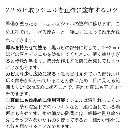
2.2 カビ取りジェルを正確に塗布するコツ
準備が整ったら、いよいよジェルの塗布に移ります。こ
の工程では、「塗る厚さ」と「範囲」によって効果が変
わってきます。
厚みを持たせて塗る
：黒カビの部分に対して、1〜2mm
ほどの厚さでジェルを塗布してください。薄く塗りすぎ
ると乾燥が早まり、成分が作用する前に蒸発してしまう
ことがあります。
カビより少し広めに塗る
：黒カビは見えている部分より
広く菌糸が広がっていることが多いため、目に見える範
囲より1〜2cm広めに塗ることで、隠れた菌にもアプロー
チできます。
垂直面にも効果的に使用可能
：ジェルは液垂れしにくい
ため、壁や浴室ドアのパッキンなど、縦に面している場
所にも有効です。角や細かい隙間には、綿棒や割り箸の
先にラップを巻いたものを使って塗ると、細かい部分に
も行き届かせることができます。