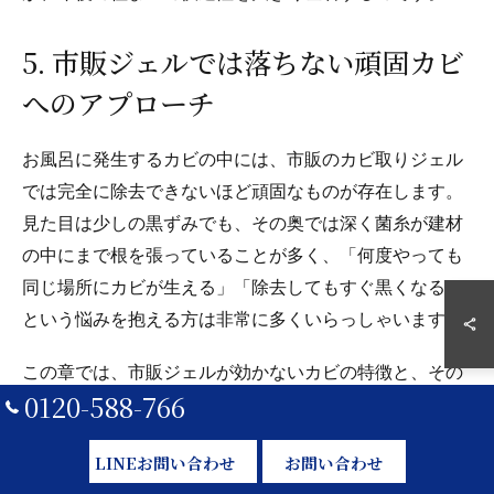
5. 市販ジェルでは落ちない頑固カビ
へのアプローチ
お風呂に発生するカビの中には、市販のカビ取りジェル
では完全に除去できないほど頑固なものが存在します。
見た目は少しの黒ずみでも、その奥では深く菌糸が建材
の中にまで根を張っていることが多く、「何度やっても
同じ場所にカビが生える」「除去してもすぐ黒くなる」
という悩みを抱える方は非常に多くいらっしゃいます。
この章では、市販ジェルが効かないカビの特徴と、その
0120-588-766
理由、そしてプロの技術による本質的な除去方法につい
て詳しく解説します。再発を繰り返すカビ問題に対し
LINEお問い合わせ
お問い合わせ
て、本気で向き合いたい方にとって重要な内容です。