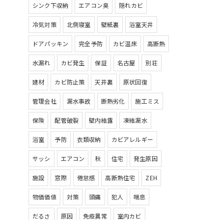
シンク下収納
エアコン臭
隠れカビ
冷気対策
北側寝室
壁紙裏
浴室天井
ドアパッキン
完全予防
カビ温床
高断熱
水漏れ
カビ発生
保証
名古屋
別荘
建材
カビ防止策
天井裏
原状回復
管理会社
漏水事故
断熱劣化
施工ミス
保険
配管破裂
壁内結露
凍結漏水
浴室
予防
衣類収納
カビアレルギー
サッシ
エアコン
秋
住宅
発生原因
施設
窓際
倦怠感
高断熱住宅
ZEH
物価価値
対策
頭痛
犯人
喘息
だるさ
原因
免疫異常
室内カビ