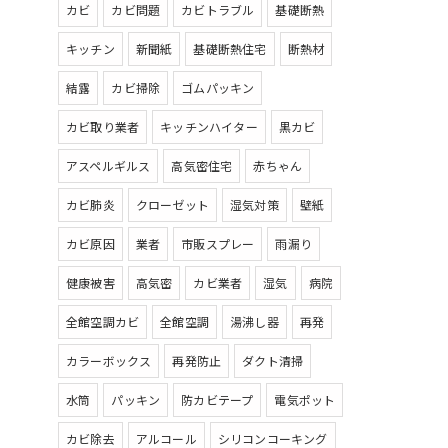
カビ
カビ問題
カビトラブル
基礎断熱
キッチン
新聞紙
基礎断熱住宅
断熱材
結露
カビ掃除
ゴムパッキン
カビ取り業者
キッチンハイター
黒カビ
アスペルギルス
高気密住宅
赤ちゃん
カビ肺炎
クローゼット
湿気対策
壁紙
カビ原因
業者
市販スプレー
雨漏り
健康被害
高気密
カビ業者
湿気
病院
全館空調カビ
全館空調
湯沸し器
再発
カラーボックス
再発防止
ダクト清掃
水筒
パッキン
防カビテープ
電気ポット
カビ除去
アルコール
シリコンコーキング