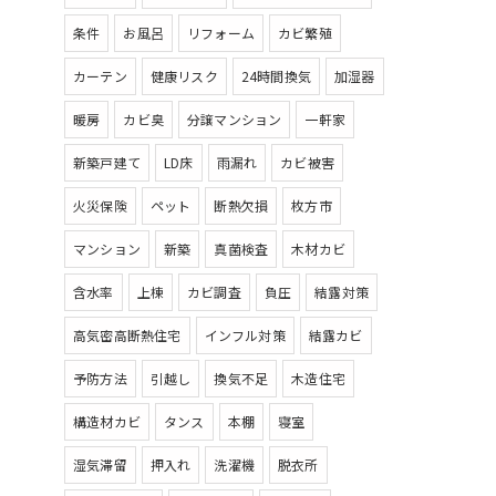
条件
お風呂
リフォーム
カビ繁殖
カーテン
健康リスク
24時間換気
加湿器
暖房
カビ臭
分譲マンション
一軒家
新築戸建て
LD床
雨漏れ
カビ被害
火災保険
ペット
断熱欠損
枚方市
マンション
新築
真菌検査
木材カビ
含水率
上棟
カビ調査
負圧
結露対策
高気密高断熱住宅
インフル対策
結露カビ
予防方法
引越し
換気不足
木造住宅
構造材カビ
タンス
本棚
寝室
湿気滞留
押入れ
洗濯機
脱衣所