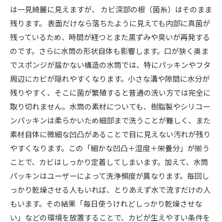
は一見綺麗に見えますが、 カビ深部の根（菌糸）はそのまま
残ります。 表面だけなら落ちたように見えても内部に真菌が
残っているため、時間が経つとまた黒ずみや臭いが再発する
のです。さらに水筒の形状自体も影響します。口が狭く奥ま
でスポンジが届かない構造の水筒では、特にパッキンやフタ
周辺にカビが隠れやすくなります。小さな溝や隙間に水分が
残りやすく、そこに菌が繁殖すると普通の洗い方では完全に
取り切れません。水筒の素材についても、樹脂製やシリコー
ンパッキンは柔らかいため細部まで洗うことが難しく、また
素材自体に微細な凹凸があることで目に見えない汚れが残り
やすくなります。この「細かな凹凸＋湿度＋栄養分」が揃う
ことで、カビはしっかり定着してしまいます。加えて、水筒
パッキンはユーザーによって洗浄頻度が異なります。毎回し
っかり乾燥させる人もいれば、とりあえず水で流すだけの人
もいます。その結果「毎日使うけれどしっかり乾燥させな
い」などの環境を放置することで、カビが生えやすい条件を