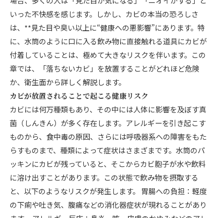
場合、多くの人は「見た目が気になる」「ニオイがする」と
いった不快感を感じます。しかし、カビの本当の恐ろしさ
は、**見た目や臭い以上に“健康への悪影響”にあります。特
に、水筒のように口に入る飲み物に直接触れる道具にカビが
付着していることは、極めて大きなリスクを伴います。この
章では、「落ちないカビ」を放置することがどれほど危険
か、衛生面から詳しく解説します。
カビが放置されることで起こる健康リスク
カビには何万種類もあり、その中には人体に影響を及ぼす真
菌（しんきん）が多く存在します。アレルギーを引き起こす
ものから、食中毒の原因、さらには呼吸器系への障害をもた
らすものまで、種類によって症状はさまざまです。水筒のパ
ッキンにカビが残っていると、そこからカビ胞子が水や飲料
に溶け出すことがあります。この状態で飲み物を摂取する
と、以下のようなリスクが発生します。 胃腸への負担：軽度
の下痢や吐き気、腹痛などの消化器症状が現れることがあり