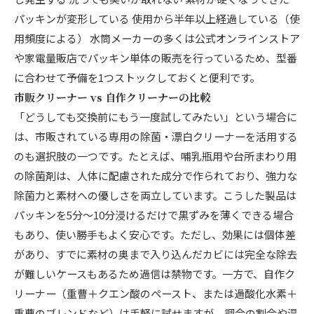
パッキンが変形している 使用から半年以上経過している（使
用頻度による） 水筒メーカーの多くは公式オンラインストア
や家電量販店でパッキン単体の販売を行っているため、型番
に合わせて予備を1つストックしておくと便利です。
市販クリーナー vs 自作クリーナーの比較
「どうしても交換前にもう一度試してみたい」という場合に
は、市販されている専用の除菌・漂白クリーナーを活用する
のも選択肢の一つです。たとえば、哺乳瓶用や台所まわり用
の除菌剤は、人体に配慮された成分で作られており、強力な
除菌力と素材への優しさを両立しています。こうした製品は
パッキンを5分〜10分浸けるだけで黒ずみを薄くできる場合
もあり、使い勝手もよく安心です。ただし、効果には個体差
があり、すでに素材の奥まで入り込んだカビには完全な除去
が難しいケースもあるため過信は禁物です。一方で、自作ク
リーナー（重曹＋クエン酸のペースト、または過酸化水素＋
重曹のブレンドなど）は手軽に試せますが、調合の割合や温