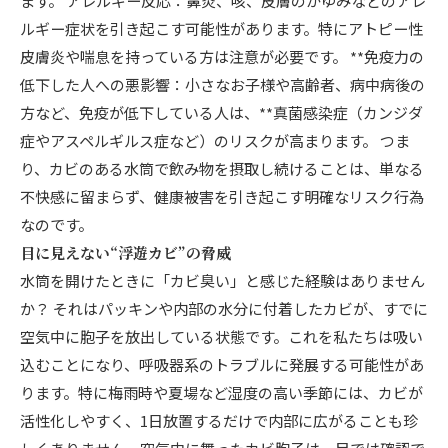
ます。 アレルギー反応：鼻炎、咳、皮膚のかゆみなどのアレ
ルギー症状を引き起こす可能性があります。特にアトピー性
皮膚炎や喘息を持っている方は注意が必要です。 **免疫力の
低下した人への悪影響：小さなお子様や高齢者、病中病後の
方など、免疫が低下している人は、**真菌感染症（カンジダ
症やアスペルギルス症など）のリスクが高まります。 つま
り、カビのある水筒で飲み物を摂取し続けることは、単なる
不快感に留まらず、健康被害を引き起こす明確なリスク行為
なのです。
目に見えない“浮遊カビ”の脅威
水筒を開けたときに「カビ臭い」と感じた経験はありません
か？ それはパッキンや内部の水分に付着したカビが、すでに
空気中に胞子を放出している状態です。これを私たちは吸い
込むことになり、呼吸器系のトラブルに発展する可能性があ
ります。特に梅雨時や夏場など湿度の高い季節には、カビが
活性化しやすく、1日放置するだけで内部に広がることも珍