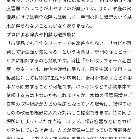
度管理にバラつきが出やすいのが難点です。また、家庭の常
備品だけでは完全な除去は難しく、手間の割に満足のいく結
果が得られないことも少なくありません。
プロによる除去や相談も選択肢に
「市販品でも自作クリーナーでも改善されない」「カビが再
発して衛生面が気になる」という場合は、専門の除カビサー
ビスに相談するのも賢明です。当社「カビ取リフォーム名古
屋／東京」では、住宅や建材に限らず、日常生活で使用する
製品に対してもMIST工法®を応用し、素材を傷めずカビを根
本から除去することが可能です。パッキンなどの小物単体で
依頼する方は少ないかもしれませんが、水筒の保管環境やご
自宅の収納場所がカビの温床となっている場合は、環境その
ものの改善を視野に入れた対策もご提案できます。特に同じ
場所にしまっていた弁当箱、コップ、保存容器などにもカビ
が発生している場合は、カビが空気中に漂っている可能性が
高いため、室内除菌・抗菌処理を含めた包括的な施工が効果