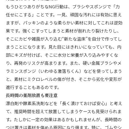
もうひとつありがちなNG行動は、ブラシやスポンジで「力
任せにこする」ことです。一見、頑固な汚れには有効に思え
ますが、パッキンのような柔らかい素材に対してこれは逆効
果です。強くこすってしまうと素材が削れたり裂けたりし、
そこにカビや雑菌が入り込む“新たな温床”を自分で作ってし
まうことになります。見た目にはきれいになっていても、内
部にキズが付けば、そこに水分と栄養が入り込みやすくな
り、再発のリスクが高まります。また、硬い金属ブラシやメ
ラミンスポンジ（いわゆる激落ちくん）などを使ってしまう
と、素材にミクロレベルの傷が付き、そこから劣化や変形が
進行することもあるのです。
長時間の薬剤放置も要注意
漂白剤や酵素系洗剤などを「長く漬けておけば安心」と考え
て、推奨時間を超えて放置してしまうケースも見受けられま
す。たしかに一定の効果はあるかもしれませんが、長時間の
つけ置きは素材を傷める原因になり得ます。特に、ゴムやシ