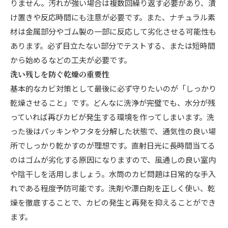
りません。汚れが強い場合は複数回繰り返す必要があり、漬
け置きや反応時間にも注意が必要です。また、ナチュラル素
材は金属部分やゴム製の一部に反応して劣化させる可能性も
あります。必ず目立たない部分でテストする、または短時間
から始めるなどの工夫が必要です。
洗い残しを防ぐ乾燥の重要性
基本的なカビ対策として最後に必ず守りたいのが「しっかり
乾燥させること」です。どんなに洗浄が完璧でも、水分が残
っていれば再びカビが発生する環境を作ってしまいます。洗
った後はパッキンやフタを分解した状態で、通気性の良い場
所でしっかり乾かすのが理想です。直射日光に長時間当てる
のはゴムが劣化する原因になりますので、風通しの良い室内
や陰干しを活用しましょう。水筒のカビ問題は日常的な手入
れである程度予防可能です。洗剤や漂白剤を正しく使い、乾
燥を徹底することで、カビの発生と再発を抑えることができ
ます。