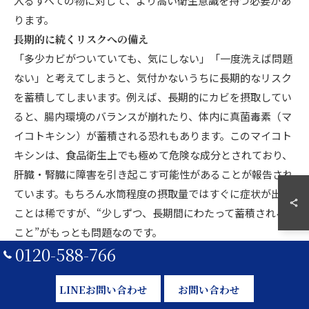
入るすべての物に対して、より高い衛生意識を持つ必要があ
ります。
長期的に続くリスクへの備え
「多少カビがついていても、気にしない」「一度洗えば問題
ない」と考えてしまうと、気付かないうちに長期的なリスク
を蓄積してしまいます。例えば、長期的にカビを摂取してい
ると、腸内環境のバランスが崩れたり、体内に真菌毒素（マ
イコトキシン）が蓄積される恐れもあります。このマイコト
キシンは、食品衛生上でも極めて危険な成分とされており、
肝臓・腎臓に障害を引き起こす可能性があることが報告され
ています。もちろん水筒程度の摂取量ではすぐに症状が出る
ことは稀ですが、“少しずつ、長期間にわたって蓄積される
こと”がもっとも問題なのです。
0120-588-766
健康を守るために今すぐできること
落ちないカビに悩んでいる人がまず取り組むべきことは、状
LINEお問い合わせ
お問い合わせ
態の見極めと、定期的なリセットです。見た目だけで判断せ