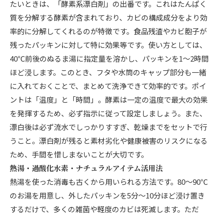
たいときは、「酵素系漂白剤」の出番です。これはたんぱく
質を分解する酵素が含まれており、カビの構成成分をより効
率的に分解してくれるのが特徴です。食品残渣やカビ胞子が
残ったパッキンに対して特に効果等です。使い方としては、
40℃前後のぬるま湯に指定量を溶かし、パッキンを1〜2時間
ほど浸します。このとき、フタや水筒のキャップ部分も一緒
に入れておくことで、まとめて洗浄できて効率的です。ポイ
ントは「温度」と「時間」。酵素は一定の温度で最大の効果
を発揮するため、必ず指示に従って設定しましょう。また、
漂白後は必ず流水でしっかりすすぎ、乾燥までをセットで行
うこと。漂白剤が残ると素材劣化や健康被害のリスクになる
ため、手間を惜しまないことが大切です。
熱湯・過酸化水素・ナチュラルアイテム活用法
熱湯を使った消毒も古くから用いられる方法です。80〜90℃
のお湯を用意し、外したパッキンを5分〜10分ほど浸け置き
するだけで、多くの雑菌や軽度のカビは死滅します。ただ