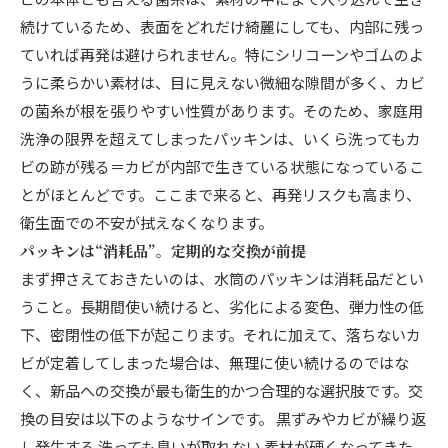
続けているため、表面をどれだけ綺麗にしても、内部に残っ
ていれば再発は避けられません。特にシリコーンやゴムのよ
うに柔らかい素材は、目に見えない微細な隙間が多く、カビ
の菌糸が根を張りやすい性質があります。そのため、家庭用
洗浄の限界を超えてしまったパッキンは、いくら洗ってもカ
ビの跡が残る＝カビが内部で生きている状態になっているこ
とがほとんどです。ここまで来ると、再発リスクも高まり、
衛生面での不安が拭えなくなります。
パッキンは“消耗品”。定期的な交換が前提
まず押さえておきたいのは、水筒のパッキンは消耗品だとい
うこと。長期間使い続けると、劣化による変色、弾力性の低
下、密閉性の低下が起こります。それに加えて、落ちないカ
ビが定着してしまった場合は、無理に使い続けるのではな
く、新品への交換が最も衛生的かつ合理的な選択肢です。交
換の目安は以下のようなサインです。 黒ずみやカビが繰り返
し発生する 洗っても臭いが取れない 素材が硬くなってきた