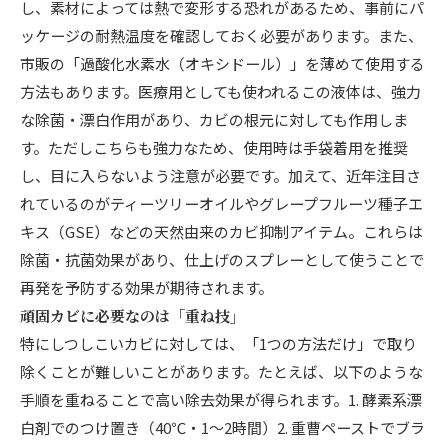
し、素材によっては熱で変形する恐れがあるため、事前にパ
ッケージの耐熱温度を確認しておく必要があります。また、
市販の「過酸化水素水（オキシドール）」を薄めて使用する
方法もあります。医療用としても使われるこの液体は、強力
な除菌・漂白作用があり、カビの根元に対しても作用しま
す。ただしこちらも強力なため、使用時は手袋着用を推奨
し、目に入らないよう注意が必要です。加えて、近年注目さ
れているのがティーツリーオイルやグレープフルーツ種子エ
キス（GSE）などの天然由来のカビ抑制アイテム。これらは
除菌・抗菌効果があり、仕上げのスプレーとして使うことで
再発を予防する効果が期待されます。
頑固カビに必要なのは「重ね技」
特にしつしこいカビに対しては、「1つの方法だけ」で取り
除くことが難しいことがあります。たとえば、以下のような
手順を重ねることで高い除去効果が得られます。1. 酵素系漂
白剤でのつけ置き（40℃・1〜2時間）2. 重曹ペーストでブラ