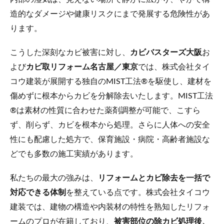
造的なダメージや健康リスクにまで発展する危険性があ
ります。
こうした深刻なカビ被害に対し、
カビバスターズ大阪
お
よび
カビ取リフォーム名古屋／東京
では、株式会社タイ
コウ建装が展開する独自のMIST工法®を駆使し、建材を
傷めずに根本からカビを分解除去いたします。MIST工法
®は素材の性質に合わせた薬剤調整が可能で、こすら
ず、削らず、カビを根本から処理。さらに人体への安全
性にも配慮した処方で、保育施設・病院・高齢者施設な
どでも多数の施工実績があります。
私たちの最大の強みは、
リフォームとカビ除去を一括で
対応できる体制
を整えている点です。株式会社タイコウ
建装では、建物の構造や内装材の特性を熟知したリフォ
ームのプロが在籍しており、
被害部位の除カビ処理後、