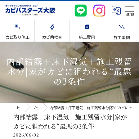
カビ取り施工
カビ菌検査
施工費用
施工事例
内部結露＋床下湿気＋施工残留
水分|家がカビに狙われる“最悪
の3条件
HOME
ブログ
内部結露＋床下湿気＋施工残留水分|家がカビに狙われる“最悪の3条件
内部結露＋床下湿気＋施工残留水分|家が
カビに狙われる“最悪の3条件
2026/06/02