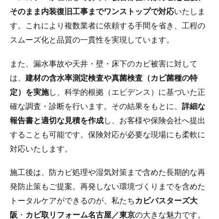
そのまま内装復旧工事までワンストップで対応
いたしま
す。これにより複数業者に依頼する手間を省き、工程の
スムーズ化と品質の一貫性を実現しています。
また、漏水事故や天井・壁・床下のカビ被害に対して
は、
建材の含水率測定検査や真菌検査（カビ菌種の特
定）を実施
し、科学的根拠（エビデンス）に基づいた正
確な調査・診断を行います。その結果をもとに、
詳細な
報告書と適切な見積を作成
し、お客様や保険会社へ提出
することも可能です。保険対応が必要な現場にも柔軟に
対応いたします。
施工後は、防カビ処理や湿気対策まで含めた長期的な再
発防止策もご提案。再発しない環境づくりまでを含めた
トータルケアができるのが、私たち
カビバスターズ大
阪
・
カビ取リフォーム名古屋／東京
の大きな魅力です。