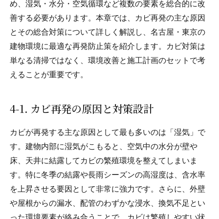
め、湿気・水分・空気循環など複数の要素を総合的に改
善する必要があります。本章では、カビ再発の主な原因
とその総合対策について詳しく解説し、名古屋・東京の
建物環境に最適な再発防止策を紹介します。カビ対策は
単なる清掃ではなく、環境改善と施工計画のセットで考
えることが重要です。
4‑1. カビ再発の原因と対策設計
カビが再発する主な原因として最も多いのは「湿気」で
す。建物内部に湿気がこもると、空気中の水分が壁や
床、天井に結露してカビの繁殖環境を整えてしまいま
す。特に冬季の結露や長雨シーズンの高湿度は、含水率
を上昇させる要因として非常に強力です。さらに、外壁
や屋根からの漏水、配管のわずかな浸水、換気不足とい
った環境要素が絡み合うことで、カビは繁殖しやすい状