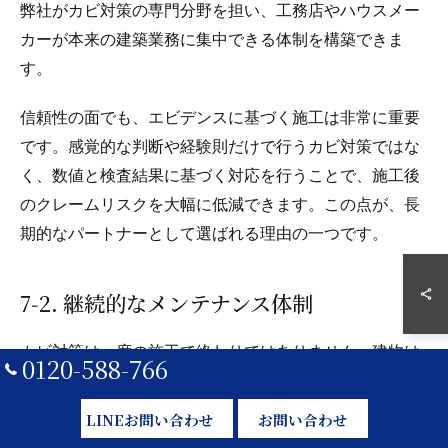
弊社がカビ対策の専門分野を担い、工務店やハウスメー
カーが本来の建築業務に集中できる体制を構築できま
す。
信頼性の面でも、エビデンスに基づく施工は非常に重要
です。感覚的な判断や経験則だけで行うカビ対策ではな
く、数値と検査結果に基づく対応を行うことで、施工後
のクレームリスクを大幅に低減できます。この点が、長
期的なパートナーとして選ばれる理由の一つです。
7‑2. 継続的なメンテナンス体制
カビ対策は一度の施工で終わりではありません。建物は
0120-588-766
経年とともに環境が変化し、湿気条件や使用状況も変わ
っていきます。弊社では、工務店やハウスメーカーと連
LINEお問い合わせ
お問い合わせ
携し、引き渡し後のメンテナンスや定期点検の中でカビ