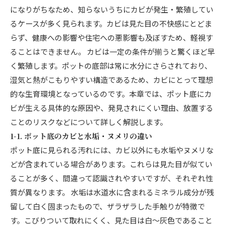
になりがちなため、知らないうちにカビが発生・繁殖してい
るケースが多く見られます。カビは見た目の不快感にとどま
らず、健康への影響や住宅への悪影響も及ぼすため、軽視す
ることはできません。 カビは一定の条件が揃うと驚くほど早
く繁殖します。ポットの底部は常に水分にさらされており、
湿気と熱がこもりやすい構造であるため、カビにとって理想
的な生育環境となっているのです。本章では、ポット底にカ
ビが生える具体的な原因や、発見されにくい理由、放置する
ことのリスクなどについて詳しく解説します。
1-1. ポット底のカビと水垢・ヌメリの違い
ポット底に見られる汚れには、カビ以外にも水垢やヌメリな
どが含まれている場合があります。これらは見た目が似てい
ることが多く、間違って認識されやすいですが、それぞれ性
質が異なります。 水垢は水道水に含まれるミネラル成分が残
留して白く固まったもので、ザラザラした手触りが特徴で
す。こびりついて取れにくく、見た目は白〜灰色であること