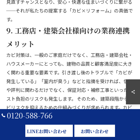
見直すチャンスとなり、安心・快適な住まいづくりに繋がる
──それが私たちの提案する「カビ×リフォーム」の真価で
す。
9. 工務店・建築会社様向けの業務連携
メリット
カビ対策は、一般のご家庭だけでなく、工務店・建築会社・
ハウスメーカーにとっても、建物の品質と顧客満足度に大き
く関わる重要な要素です。引き渡し後のトラブルで「カビが
発生している」「室内が臭う」などと指摘を受ければ、信頼
や評判に関わるだけでなく、保証対応・補修工事といったコ
スト負担のリスクも発生します。 そのため、建築段階からカ
ビリスクを抑えるための仕組みづくりが求められます。カビ
0120-588-766
バスターズは、除カビの専門技術と建築知識を融合し、パー
トナー企業様の現場を強力にサポートする体制を整えていま
LINEお問い合わせ
お問い合わせ
す。この章では、工務店・建築業者の皆様と連携することで