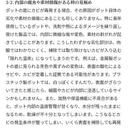
3-2. 内部の腐食や素材損傷がある時の見極め
ポットの底にカビが再発する場合、その原因がポット自体の
劣化や素材の損傷にあることも珍しくありません。特に長年
使用しているポットや、洗剤や熱によるダメージを繰り返し
受けた製品では、内部に微細な傷や変色、素材の剥がれが起
きていることがあります。こうしたわずかな劣化部分は、肉
眼ではわかりにくく、掃除では取り除けないカビが入り込む
「隠れた温床」になってしまうのです。 例えば、金属製ポッ
トの底に見られる茶色や黒ずみの変色は、表面の酸化による
サビや、カビが定着した証拠である可能性があります。プラ
スチック製ポットでは、白っぽくくすんだり、表面がざらつ
いてきたと感じたら、細菌やカビが内部に浸透しているサイ
ンかもしれません。 また、加熱や保温機能に不具合がある
と、ポット内部の温度管理が甘くなり、水分が残ったままに
なるため、乾燥が不十分となってしまいます。こうなるとカ
ビの発生条件が整ってしまい、いくら表面を掃除しても再発