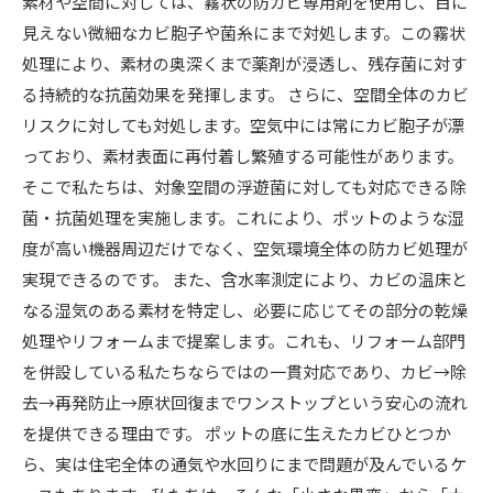
素材や空間に対しては、霧状の防カビ専用剤を使用し、目に
見えない微細なカビ胞子や菌糸にまで対処します。この霧状
処理により、素材の奥深くまで薬剤が浸透し、残存菌に対す
る持続的な抗菌効果を発揮します。 さらに、空間全体のカビ
リスクに対しても対処します。空気中には常にカビ胞子が漂
っており、素材表面に再付着し繁殖する可能性があります。
そこで私たちは、対象空間の浮遊菌に対しても対応できる除
菌・抗菌処理を実施します。これにより、ポットのような湿
度が高い機器周辺だけでなく、空気環境全体の防カビ処理が
実現できるのです。 また、含水率測定により、カビの温床と
なる湿気のある素材を特定し、必要に応じてその部分の乾燥
処理やリフォームまで提案します。これも、リフォーム部門
を併設している私たちならではの一貫対応であり、カビ→除
去→再発防止→原状回復までワンストップという安心の流れ
を提供できる理由です。 ポットの底に生えたカビひとつか
ら、実は住宅全体の通気や水回りにまで問題が及んでいるケ