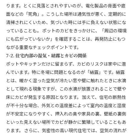
ります。とくに見落とされやすいのが、電化製品の背面や底
面などの「死角」。こうした場所は通気性が悪く、定期的に
清掃されにくいため、気づいた時には手に負えない状態にな
っていることも。 ポットのカビをきっかけに、「周辺の環境
にも広がっていないか」を確認することは、再発防止にもつ
ながる重要なチェックポイントです。
7-2. 住宅内部の湿気・結露とカビの関係
ポットやキッチンだけに留まらず、カビのリスクは家中に潜
んでいます。特に冬場に問題となるのが「結露」です。結露
とは、暖かく湿った空気が冷たい窓や壁に触れたときに水滴
として現れる現象ですが、この水滴が放置されることで壁や
床にカビが発生する原因となります。 加えて、住宅の断熱性
が不十分な場合、外気との温度差によって室内の温度と湿度
が不安定になりやすく、押入れの奥や家具の裏、壁紙の裏側
といった見えない場所でカビが静かに繁殖していることもあ
ります。 さらに、気密性の高い現代住宅では、空気の流れが