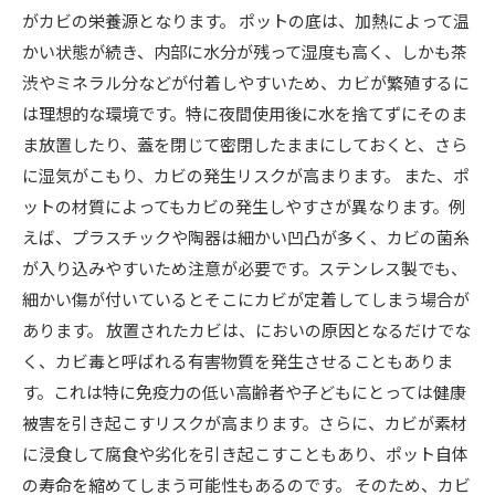
がカビの栄養源となります。 ポットの底は、加熱によって温
かい状態が続き、内部に水分が残って湿度も高く、しかも茶
渋やミネラル分などが付着しやすいため、カビが繁殖するに
は理想的な環境です。特に夜間使用後に水を捨てずにそのま
ま放置したり、蓋を閉じて密閉したままにしておくと、さら
に湿気がこもり、カビの発生リスクが高まります。 また、ポ
ットの材質によってもカビの発生しやすさが異なります。例
えば、プラスチックや陶器は細かい凹凸が多く、カビの菌糸
が入り込みやすいため注意が必要です。ステンレス製でも、
細かい傷が付いているとそこにカビが定着してしまう場合が
あります。 放置されたカビは、においの原因となるだけでな
く、カビ毒と呼ばれる有害物質を発生させることもありま
す。これは特に免疫力の低い高齢者や子どもにとっては健康
被害を引き起こすリスクが高まります。さらに、カビが素材
に浸食して腐食や劣化を引き起こすこともあり、ポット自体
の寿命を縮めてしまう可能性もあるのです。 そのため、カビ