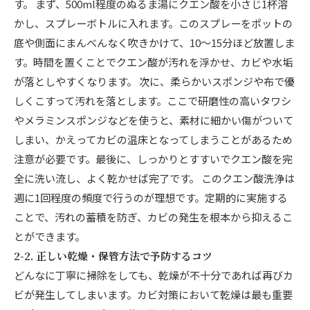
す。 まず、500ml程度のぬるま湯にクエン酸を小さじ1杯溶
かし、スプレーボトルに入れます。このスプレーをポットの
底や側面にまんべんなく吹きかけて、10〜15分ほど放置しま
す。時間を置くことでクエン酸が汚れを浮かせ、カビや水垢
が落としやすくなります。 次に、柔らかいスポンジや布で優
しくこすって汚れを落とします。ここで研磨性の高いタワシ
やメラミンスポンジなどを使うと、素材に細かい傷がついて
しまい、かえってカビの温床となってしまうことがあるため
注意が必要です。最後に、しっかりとすすいでクエン酸を完
全に洗い流し、よく乾かせば完了です。 このクエン酸洗浄は
週に1回程度の頻度で行うのが理想です。定期的に実施する
ことで、汚れの蓄積を防ぎ、カビの発生を根本から抑えるこ
とができます。
2-2. 正しい乾燥・保管方法で予防するコツ
どんなに丁寧に掃除をしても、乾燥が不十分であれば再びカ
ビが発生してしまいます。カビ対策において乾燥は最も重要