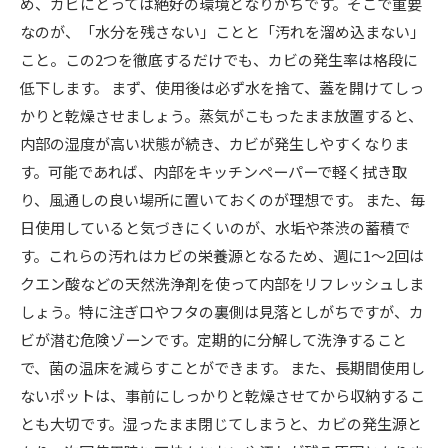
め、カビにとっては絶好の環境となりがちです。そこで重要
なのが、「水分を残さない」ことと「汚れを溜め込まない」
こと。この2つを徹底するだけでも、カビの発生率は格段に
低下します。 まず、使用後は必ず水を捨て、蓋を開けてしっ
かりと乾燥させましょう。蒸気がこもったまま放置すると、
内部の湿度が高い状態が続き、カビが発生しやすくなりま
す。可能であれば、内部をキッチンペーパーで軽く拭き取
り、風通しの良い場所に置いておくのが理想です。 また、毎
日使用していると気づきにくいのが、水垢や茶渋の蓄積で
す。これらの汚れはカビの栄養源となるため、週に1〜2回は
クエン酸などの天然洗浄剤を使って内部をリフレッシュしま
しょう。特に注ぎ口やフタの裏側は見落としがちですが、カ
ビが潜む危険ゾーンです。定期的に分解して洗浄すること
で、菌の温床を減らすことができます。 また、長期間使用し
ないポットは、事前にしっかりと乾燥させてから収納するこ
とも大切です。湿ったまま閉じてしまうと、カビの発生源と