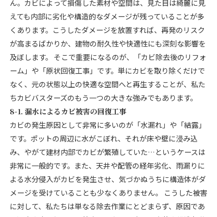
ん。カビによって損傷した素材や空間は、見た目は綺麗に見
えても内部に劣化や構造的なダメージが残っていることが多
くあります。こうしたダメージを放置すれば、再発のリスク
が高まるばかりか、建物の耐久性や快適性にも深刻な影響を
及ぼします。 そこで重要になるのが、「カビ除去後のリフォ
ーム」や「原状回復工事」です。単にカビを取り除くだけで
なく、元の状態以上の快適な空間へと再生することが、私た
ちカビバスターズのもう一つの大きな強みでもあります。
8-1. 漏水によるカビ被害の回復工事
カビの発生原因として非常に多いのが「水漏れ」や「結露」
です。ポットの周辺に水がこぼれ、それが床や壁に浸み込
み、やがて建材内部でカビが繁殖していた…というケースは
非常に一般的です。また、天井や配管の経年劣化、雨漏りに
よる水分侵入がカビを発生させ、気づかぬうちに構造体がダ
メージを受けていることも少なくありません。 こうした被害
に対して、私たちは単なる除去作業にとどまらず、原因であ