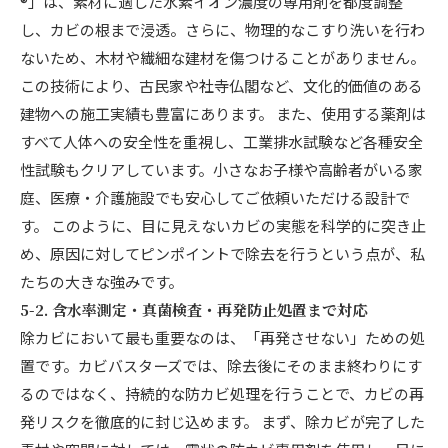
®」は、素材に適した水素イオン濃度の専用剤を都度調整
し、カビの根まで浸透。さらに、物理的なこすり洗いを行わ
ないため、木材や繊細な建材を傷つけることがありません。
この技術により、古民家や社寺仏閣など、文化的価値のある
建物への施工実績も豊富にあります。 また、使用する薬剤は
すべて人体への安全性を重視し、工業排水試験など各種安全
性試験もクリアしています。小さなお子様や高齢者がいる家
庭、医療・介護施設でも安心してご依頼いただける設計で
す。 このように、目に見えないカビの実態を科学的に突き止
め、原因に対してピンポイントで除去を行うという点が、私
たちの大きな強みです。
5-2. 含水率測定・真菌検査・再発防止処置まで対応
除カビにおいて最も重要なのは、「再発させない」ための処
置です。カビバスターズでは、除去後にそのまま終わりにす
るのではなく、持続的な防カビ処理を行うことで、カビの再
発リスクを徹底的に封じ込めます。 まず、除カビが完了した