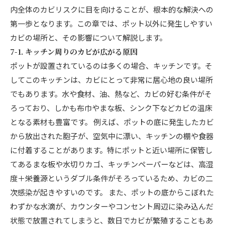
内全体のカビリスクに目を向けることが、根本的な解決への
第一歩となります。この章では、ポット以外に発生しやすい
カビの場所と、その影響について解説します。
7-1. キッチン周りのカビが広がる原因
ポットが設置されているのは多くの場合、キッチンです。そ
してこのキッチンは、カビにとって非常に居心地の良い場所
でもあります。水や食材、油、熱など、カビの好む条件がそ
ろっており、しかも布巾やまな板、シンク下などカビの温床
となる素材も豊富です。 例えば、ポットの底に発生したカビ
から放出された胞子が、空気中に漂い、キッチンの棚や食器
に付着することがあります。特にポットと近い場所に保管し
てあるまな板や水切りカゴ、キッチンペーパーなどは、高湿
度＋栄養源というダブル条件がそろっているため、カビの二
次感染が起きやすいのです。 また、ポットの底からこぼれた
わずかな水滴が、カウンターやコンセント周辺に染み込んだ
状態で放置されてしまうと、数日でカビが繁殖することもあ