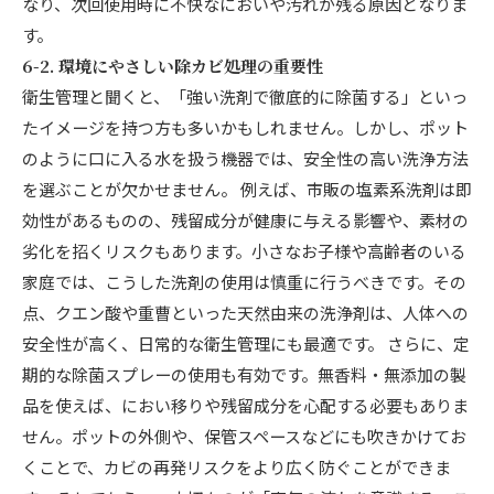
なり、次回使用時に不快なにおいや汚れが残る原因となりま
す。
6-2. 環境にやさしい除カビ処理の重要性
衛生管理と聞くと、「強い洗剤で徹底的に除菌する」といっ
たイメージを持つ方も多いかもしれません。しかし、ポット
のように口に入る水を扱う機器では、安全性の高い洗浄方法
を選ぶことが欠かせません。 例えば、市販の塩素系洗剤は即
効性があるものの、残留成分が健康に与える影響や、素材の
劣化を招くリスクもあります。小さなお子様や高齢者のいる
家庭では、こうした洗剤の使用は慎重に行うべきです。その
点、クエン酸や重曹といった天然由来の洗浄剤は、人体への
安全性が高く、日常的な衛生管理にも最適です。 さらに、定
期的な除菌スプレーの使用も有効です。無香料・無添加の製
品を使えば、におい移りや残留成分を心配する必要もありま
せん。ポットの外側や、保管スペースなどにも吹きかけてお
くことで、カビの再発リスクをより広く防ぐことができま