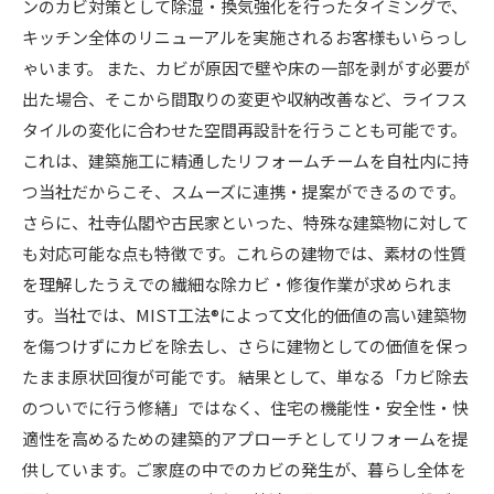
ンのカビ対策として除湿・換気強化を行ったタイミングで、
キッチン全体のリニューアルを実施されるお客様もいらっし
ゃいます。 また、カビが原因で壁や床の一部を剥がす必要が
出た場合、そこから間取りの変更や収納改善など、ライフス
タイルの変化に合わせた空間再設計を行うことも可能です。
これは、建築施工に精通したリフォームチームを自社内に持
つ当社だからこそ、スムーズに連携・提案ができるのです。
さらに、社寺仏閣や古民家といった、特殊な建築物に対して
も対応可能な点も特徴です。これらの建物では、素材の性質
を理解したうえでの繊細な除カビ・修復作業が求められま
す。当社では、MIST工法®によって文化的価値の高い建築物
を傷つけずにカビを除去し、さらに建物としての価値を保っ
たまま原状回復が可能です。 結果として、単なる「カビ除去
のついでに行う修繕」ではなく、住宅の機能性・安全性・快
適性を高めるための建築的アプローチとしてリフォームを提
供しています。ご家庭の中でのカビの発生が、暮らし全体を