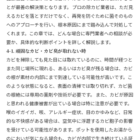
とが最善の解決策となります。 プロの除カビ業者は、ただ見
えるカビを落とすだけでなく、再発を防ぐために菌そのもの
へのアプローチを行い、根本原因にまで踏み込んで対処して
くれます。この章では、どんな場合に専門業者への相談が必
要か、具体的な判断ポイントを詳しく解説します。
4-1. 頑固なカビ・カビ臭が取れない時
カビを掃除しても見た目には取れているのに、時間が経つと
また同じ場所に現れる、あるいはカビ臭が残る場合は、カビ
の根が素材の内部にまで到達している可能性が高いです。こ
のような状態になると、表面の清掃では取り切れず、カビ菌
の根絶には専用の薬剤や技術が必要です。 また、カビが原因
と思われる健康被害が出ている場合は特に注意が必要です。
喉のイガイガ、咳、アレルギー症状、目のかゆみなど、日常
的な不快感がある場合は、空気中に浮遊するカビ胞子の影響
を受けている可能性があります。ポットを使用したお湯から
のにおいが気になる場合も、カビが内部で生き続けている証