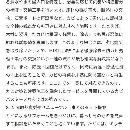
る漏水や水の侵入口を特定し、必要に応じて内装や構造部分
の補修・交換工事を行います。床材の張り替え、断熱材の交
換、石膏ボードの再設置など、カビによって劣化した部材は
安全性の観点からも迅速に対応すべき箇所です。 たとえば、
木材に浸透したカビは根深く残留し、除去しても再び湿気に
触れれば繁殖を再開します。このような場合には、劣化箇所
を取り除いたうえで、MIST工法®による徹底除去＋防カビ処
理＋素材の交換という一連の流れが最も確実な解決策となり
ます。 また、除去・回復だけでなく、同時に調湿・断熱性能
の向上を図ることで、カビの再発を未然に防ぐ空間へと再生
することも可能です。ここまでを一貫して対応できるのは、
カビ対策と建築施工を融合したサービスを展開しているカビ
バスターズならではの強みです。
8-2. 間取り変更やリニューアル工事とのセット提案
カビによるリフォームをきっかけに、暮らしそのものを見直
すご相談をいただくことも増えています。たとえば、キッチ