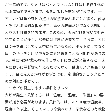
が一般的です。ヌメリはバイオフィルムと呼ばれる微生物の
代謝産物でできた膜で、ぬるぬるした感触が特徴です。 一
方、カビは黒や茶色の点状の斑点で現れることが多く、菌糸
と呼ばれる微細な根を持ち、素材の表面だけでなく内部にも
入り込む性質を持ちます。このため、表面だけを拭いても再
発することが多く、除去には注意が必要です。 さらに、カビ
は胞子を飛ばして空気中にも広がるため、ポットだけでなく
周囲のキッチン用品や食器にも影響を与える可能性がありま
す。特に温かい飲み物を作るポットにカビが発生すると、味
やにおいに悪影響を与えるだけでなく、健康リスクも高まり
ます。目に見える汚れがわずかでも、定期的なチェックと早
めの対処が重要です。
1-2. カビが発生しやすい条件とリスク
カビが発生・繁殖するには「温度」「湿度」「栄養」の3要
素が揃う必要があります。具体的には、20〜30度の温度帯、
湿度60％以上、そしてほこりや食べかす、茶渋などの有機物