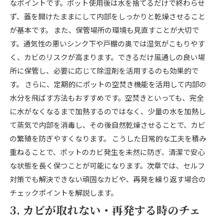
なポイントです。ポット使用後は水を捨てるだけで終わらせ
ず、蓋を開けたままにして内部をしっかりと乾燥させること
が基本です。 また、保管場所の環境も見直すことが大切で
す。通気性の悪いシンク下や戸棚の奥では湿気がこもりやす
く、カビのリスクが高まります。できるだけ風通しの良い場
所に保管し、必要に応じて除湿剤を活用するのも効果的で
す。 さらに、定期的にポットの空焚き機能を活用して内部の
水分を飛ばす方法もおすすめです。空焚きといっても、完全
に水がなくなるまで加熱するのではなく、少量の水を加熱し
て蒸気で内部を消毒し、その後自然乾燥させることで、カビ
の繁殖を防ぎやすくなります。 こうした日常的な工夫を積み
重ねることで、ポットのカビ発生を未然に防ぎ、清潔で安心
な状態を長く保つことが可能になります。次章では、セルフ
対策でも解決できない頑固なカビや、再発を繰り返す場合の
チェックポイントを解説します。
3. カビが取れない・再発する時のチェ