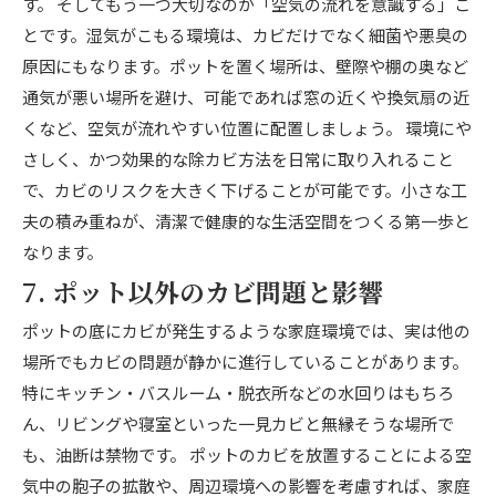
す。 そしてもう一つ大切なのが「空気の流れを意識する」こ
とです。湿気がこもる環境は、カビだけでなく細菌や悪臭の
原因にもなります。ポットを置く場所は、壁際や棚の奥など
通気が悪い場所を避け、可能であれば窓の近くや換気扇の近
くなど、空気が流れやすい位置に配置しましょう。 環境にや
さしく、かつ効果的な除カビ方法を日常に取り入れること
で、カビのリスクを大きく下げることが可能です。小さな工
夫の積み重ねが、清潔で健康的な生活空間をつくる第一歩と
なります。
7. ポット以外のカビ問題と影響
ポットの底にカビが発生するような家庭環境では、実は他の
場所でもカビの問題が静かに進行していることがあります。
特にキッチン・バスルーム・脱衣所などの水回りはもちろ
ん、リビングや寝室といった一見カビと無縁そうな場所で
も、油断は禁物です。 ポットのカビを放置することによる空
気中の胞子の拡散や、周辺環境への影響を考慮すれば、家庭