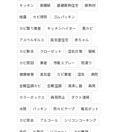
キッチン
新聞紙
基礎断熱住宅
断熱材
結露
カビ掃除
ゴムパッキン
カビ取り業者
キッチンハイター
黒カビ
アスペルギルス
高気密住宅
赤ちゃん
カビ肺炎
クローゼット
湿気対策
壁紙
カビ原因
業者
市販スプレー
雨漏り
健康被害
高気密
カビ業者
湿気
病院
全館空調カビ
全館空調
湯沸し器
再発
カラーボックス
再発防止
ダクト清掃
水筒
パッキン
防カビテープ
電気ポット
カビ除去
アルコール
シリコンコーキング
条件
お風呂
リフォーム
カビ繁殖