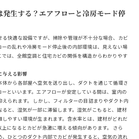
ビは発生する？エアフローと冷房モード停
せる快適な設備ですが、掃除や管理が不十分な場合、カビ
ローの乱れや冷房モード停止後の内部環境は、見えない場
こでは、全館空調と住宅カビの関係を構造からわかりやす
ビに与える影響
本体から各部屋へ空気を送り出し、ダクトを通じて循環さ
ローといいます。エアフローが安定している間は、室内の
抑えられます。 しかし、フィルターの目詰まりやダクト内
なると、湿気が一部に滞留します。湿気がこもると、建材
殖しやすい環境が生まれます。含水率とは、建材がどれだ
以上になるとカビが急激に増える傾向があります。 さら
め、ひとつのダクト内部でカビが発生すると、空気の流れ