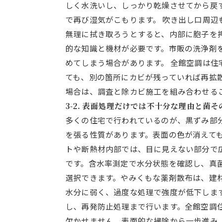
しく水洗いし、しっかり乾燥させてから戻
で再び湿気がこもります。 吹き出し口周
無理に拭き取ろうとすると、内部に胞子を
的な知識と機材が必要です。市販の洗浄剤
めてしまう場合があります。 全館空調は住
ても、別の箇所にカビが残っていれば再拡
場合は、調査と除カビ施工を組み合わせる
3-2. 表面処理だけでは不十分な理由と菌
多くの住宅で行われているのが、黒ずみ部
を張る性質があります。表面の色が消えて
トや断熱材内部では、目に見えない部分で
です。含水率測定で水分状態を確認し、真
選択できます。やみくもな薬剤散布は、建
水分に弱く、過度な処理で強度が低下しま
し、再発防止処理まで行います。全館空調
欠かせません。表面的な掃除から一歩進み