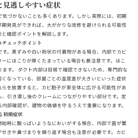
ンと見逃しやすい症状
で気づかないことも多くあります。しかし実際には、初期
早期発見ができれば、大がかりな改修を避けられる可能性
状と確認ポイントを解説します。
部のチェックポイント
です。黒ずみや白い粉状の付着物がある場合、内部でカビ
ターにほこりが厚くたまっている場合も要注意です。ほこ
ります。 ダクト内部は目視で確認できないため、専門的な
弱くなっている、部屋ごとの温度差が大きいといった症状
れらを放置すると、カビ胞子が家全体に広がる可能性があ
も、引き渡し後のクレームにつながりやすい部分です。定
る内部確認が、建物の価値を守るうえで重要になります。
見る初期症状
開始時に酸っぱいようなにおいがする場合、内部で菌が繁
がせきや鼻づまりを繰り返す場合も注意が必要です。カビ