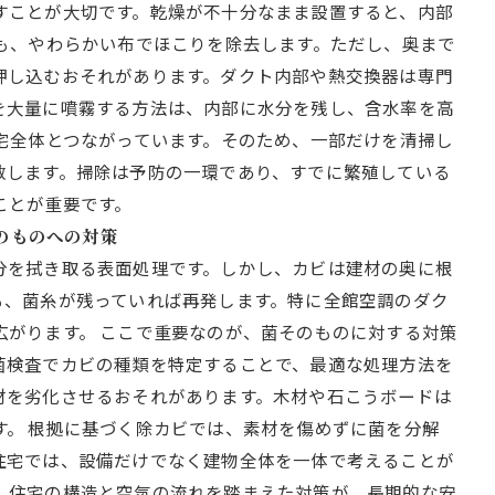
すことが大切です。乾燥が不十分なまま設置すると、内部
辺も、やわらかい布でほこりを除去します。ただし、奥まで
押し込むおそれがあります。ダクト内部や熱交換器は専門
を大量に噴霧する方法は、内部に水分を残し、含水率を高
宅全体とつながっています。そのため、一部だけを清掃し
散します。掃除は予防の一環であり、すでに繁殖している
ことが重要です。
そのものへの対策
分を拭き取る表面処理です。しかし、カビは建材の奥に根
も、菌糸が残っていれば再発します。特に全館空調のダク
広がります。 ここで重要なのが、菌そのものに対する対策
菌検査でカビの種類を特定することで、最適な処理方法を
材を劣化させるおそれがあります。木材や石こうボードは
す。 根拠に基づく除カビでは、素材を傷めずに菌を分解
住宅では、設備だけでなく建物全体を一体で考えることが
、住宅の構造と空気の流れを踏まえた対策が、長期的な安