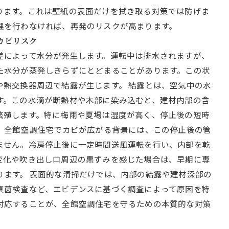
ります。これは壁紙の表面だけを拭き取る対策では防げま
理を行わなければ、再発のリスクが高まります。
とカビリスク
差によって水分が発生します。運転中は排水されますが、
た水分が蒸発しきらずにとどまることがあります。この状
や熱交換器周辺で結露が生じます。 結露とは、空気中の水
す。この水滴が断熱材や木部に染み込むと、建材内部の含
繁殖します。特に梅雨や夏場は湿度が高く、停止後の短時
。 全館空調住宅でカビが広がる背景には、この停止後の管
ません。冷房停止後に一定時間送風運転を行い、内部を乾
変化や吹き出し口周辺の黒ずみを感じた場合は、早期に専
ります。 表面的な清掃だけでは、内部の結露や建材深部の
真菌検査など、エビデンスに基づく調査によって原因を特
対応することが、全館空調住宅を守るための本質的な対策