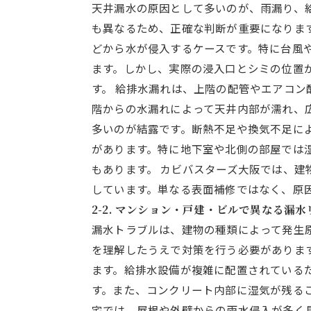
天井漏水の原因として多いのが、雨漏り、
も異なるため、正確な判断が重要になりま
どから水が侵入するケースです。特に台風
ます。しかし、実際の浸入口とシミの位置
す。 給排水漏れは、上階の配管やエアコ
階からの水漏れによって天井内部が濡れ、
多いのが結露です。断熱不足や換気不足に
があります。特に地下室や北側の部屋では
もあります。 カビバスターズ大阪では、
しています。単なる表面補修ではなく、原
2-2. マンション・戸建・ビルで異なる漏水
漏水トラブルは、建物の種類によって発生
を理解したうえで対策を行う必要がありま
ます。給排水設備が複雑に配置されている
す。また、コンクリート内部に湿気が残る
宅では、屋根や外壁からの雨水侵入が多く