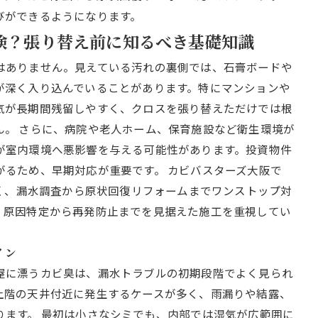
びができるようになります。
危険？張り替え前に知るべき基礎知識
はありません。見えている汚れの裏側では、石膏ボードや
が深く入り込んでいることがあります。特にマンションや
気が長期間残留しやすく、クロスを張り替えただけでは根
ん。 さらに、病院や老人ホーム、保育施設など衛生環境が
が室内環境へ悪影響を与える可能性があります。投資物件
がるため、早期対応が重要です。 カビバスターズ大阪で
なく、漏水調査から原状回復リフォームまでワンストップ対
、原因特定から再発防止までを見据えた施工を重視してい
イン
屋に漂うカビ臭は、漏水トラブルの初期段階でよく見られ
上階の天井付近に発生するケースが多く、雨漏りや結露、
ります。 最初は小さなシミでも、内部では湿気が広範囲に