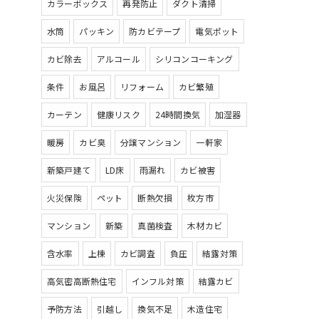
カラーボックス
再発防止
ダクト清掃
水筒
パッキン
防カビテープ
電気ポット
カビ除去
アルコール
シリコンコーキング
条件
お風呂
リフォーム
カビ繁殖
カーテン
健康リスク
24時間換気
加湿器
暖房
カビ臭
分譲マンション
一軒家
新築戸建て
LD床
雨漏れ
カビ被害
火災保険
ペット
断熱欠損
枚方市
マンション
新築
真菌検査
木材カビ
含水率
上棟
カビ調査
負圧
結露対策
高気密高断熱住宅
インフル対策
結露カビ
予防方法
引越し
換気不足
木造住宅