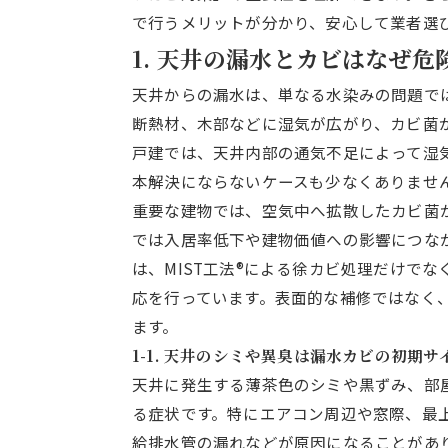
で行うメリットが分かり、安心して業者選
1. 天井の漏水とカビはなぜ
天井からの漏水は、単なる水染みの問題で
断熱材、木部などに湿気が広がり、カビ菌
戸建では、天井内部の通気不足によって湿
本解決にならないケースも少なくありませ
重要な建物では、空気中へ拡散したカビ菌
では入居率低下や建物価値への影響につな
は、MIST工法®による徐カビ処理だけで
応を行っています。表面的な補修ではなく
ます。
1-1. 天井のシミや異臭は漏水カビの初期サ
天井に発生する薄茶色のシミや黒ずみ、部
る症状です。特にエアコン周辺や窓際、最
給排水管の漏れなどが原因になることがあ