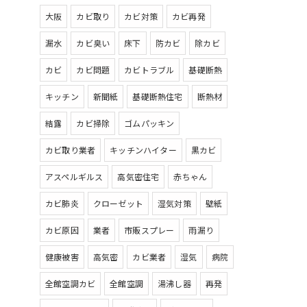
大阪
カビ取り
カビ対策
カビ再発
漏水
カビ臭い
床下
防カビ
除カビ
カビ
カビ問題
カビトラブル
基礎断熱
キッチン
新聞紙
基礎断熱住宅
断熱材
結露
カビ掃除
ゴムパッキン
カビ取り業者
キッチンハイター
黒カビ
アスペルギルス
高気密住宅
赤ちゃん
カビ肺炎
クローゼット
湿気対策
壁紙
カビ原因
業者
市販スプレー
雨漏り
健康被害
高気密
カビ業者
湿気
病院
全館空調カビ
全館空調
湯沸し器
再発