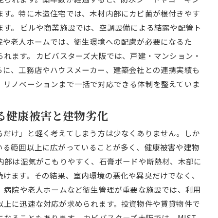
ます。特に木造住宅では、木材内部にカビ菌が根付きやす
ます。 ビルや商業施設では、空調設備による結露や配管ト
院や老人ホームでは、衛生環境への配慮が必要になるた
られます。 カビバスターズ大阪では、戸建・マンション・
らに、工務店やハウスメーカー、建築会社との連携実績も
、リノベーションまで一括で対応できる体制を整えていま
こる健康被害と建物劣化
るだけ」と軽く考えてしまう方は少なくありません。しか
いる範囲以上に広がっていることが多く、健康被害や建物
井内部は湿気がこもりやすく、石膏ボードや断熱材、木部に
続けます。その結果、室内環境の悪化や異臭だけでなく、
に、病院や老人ホームなど衛生管理が重要な施設では、利用
以上に迅速な対応が求められます。投資物件や賃貸物件で
なることもあります。 カビバスターズ大阪では、MIST