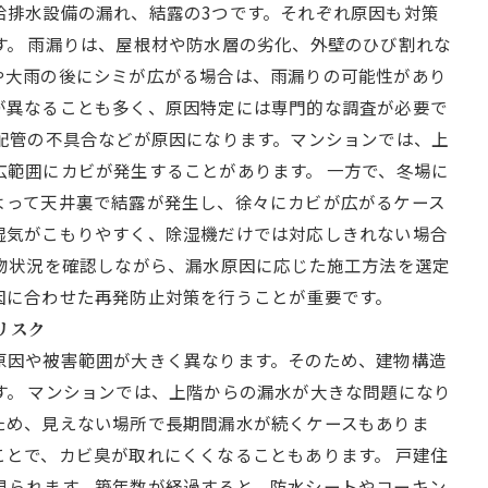
給排水設備の漏れ、結露の3つです。それぞれ原因も対策
す。 雨漏りは、屋根材や防水層の劣化、外壁のひび割れな
や大雨の後にシミが広がる場合は、雨漏りの可能性があり
が異なることも多く、原因特定には専門的な調査が必要で
ン配管の不具合などが原因になります。マンションでは、上
広範囲にカビが発生することがあります。 一方で、冬場に
よって天井裏で結露が発生し、徐々にカビが広がるケース
湿気がこもりやすく、除湿機だけでは対応しきれない場合
建物状況を確認しながら、漏水原因に応じた施工方法を選定
因に合わせた再発防止対策を行うことが重要です。
リスク
原因や被害範囲が大きく異なります。そのため、建物構造
す。 マンションでは、上階からの漏水が大きな問題になり
ため、見えない場所で長期間漏水が続くケースもありま
ことで、カビ臭が取れにくくなることもあります。 戸建住
見られます。築年数が経過すると、防水シートやコーキン