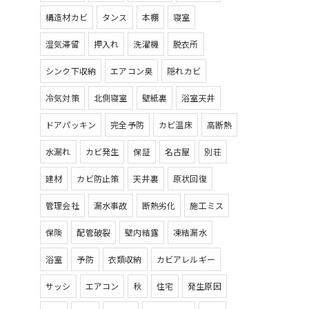
構造材カビ
タンス
本棚
寝室
湿気滞留
押入れ
洗濯機
脱衣所
シンク下収納
エアコン臭
隠れカビ
冷気対策
北側寝室
壁紙裏
浴室天井
ドアパッキン
完全予防
カビ温床
高断熱
水漏れ
カビ発生
保証
名古屋
別荘
建材
カビ防止策
天井裏
原状回復
管理会社
漏水事故
断熱劣化
施工ミス
保険
配管破裂
壁内結露
凍結漏水
浴室
予防
衣類収納
カビアレルギー
サッシ
エアコン
秋
住宅
発生原因