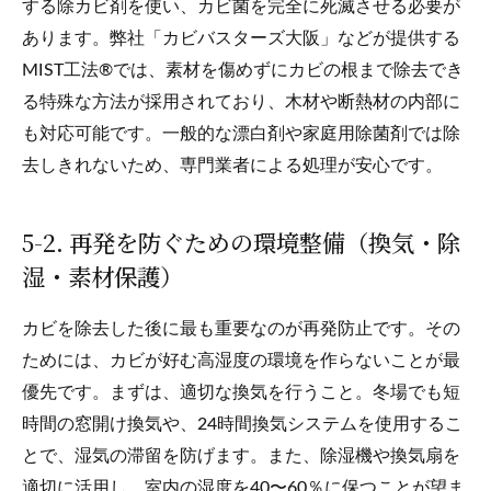
する除カビ剤を使い、カビ菌を完全に死滅させる必要が
あります。弊社「カビバスターズ大阪」などが提供する
MIST工法®では、素材を傷めずにカビの根まで除去でき
る特殊な方法が採用されており、木材や断熱材の内部に
も対応可能です。一般的な漂白剤や家庭用除菌剤では除
去しきれないため、専門業者による処理が安心です。
5-2. 再発を防ぐための環境整備（換気・除
湿・素材保護）
カビを除去した後に最も重要なのが再発防止です。その
ためには、カビが好む高湿度の環境を作らないことが最
優先です。まずは、適切な換気を行うこと。冬場でも短
時間の窓開け換気や、24時間換気システムを使用するこ
とで、湿気の滞留を防げます。また、除湿機や換気扇を
適切に活用し、室内の湿度を40〜60％に保つことが望ま