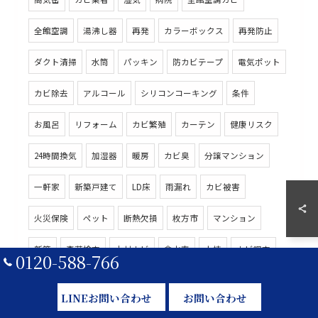
全館空調
湯沸し器
再発
カラーボックス
再発防止
ダクト清掃
水筒
パッキン
防カビテープ
電気ポット
カビ除去
アルコール
シリコンコーキング
条件
お風呂
リフォーム
カビ繁殖
カーテン
健康リスク
24時間換気
加湿器
暖房
カビ臭
分譲マンション
一軒家
新築戸建て
LD床
雨漏れ
カビ被害
火災保険
ペット
断熱欠損
枚方市
マンション
新築
真菌検査
木材カビ
含水率
上棟
カビ調査
0120-588-766
負圧
結露対策
高気密高断熱住宅
インフル対策
LINEお問い合わせ
お問い合わせ
結露カビ
予防方法
引越し
換気不足
木造住宅