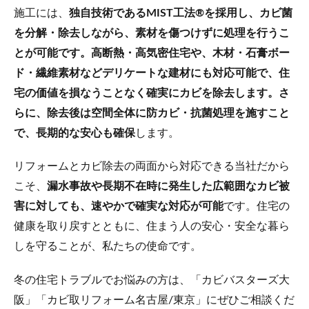
施工には、
独自技術であるMIST工法®を採用し、カビ菌
を分解・除去しながら、素材を傷つけずに処理を行うこ
とが可能です。高断熱・高気密住宅や、木材・石膏ボー
ド・繊維素材などデリケートな建材にも対応可能で、住
宅の価値を損なうことなく確実にカビを除去します。さ
らに、除去後は空間全体に防カビ・抗菌処理を施すこと
で、長期的な安心も確保
します。
リフォームとカビ除去の両面から対応できる当社だから
こそ、
漏水事故や長期不在時に発生した広範囲なカビ被
害に対しても、速やかで確実な対応が可能
です。住宅の
健康を取り戻すとともに、住まう人の安心・安全な暮ら
しを守ることが、私たちの使命です。
冬の住宅トラブルでお悩みの方は、「カビバスターズ大
阪」「カビ取リフォーム名古屋/東京」にぜひご相談くだ