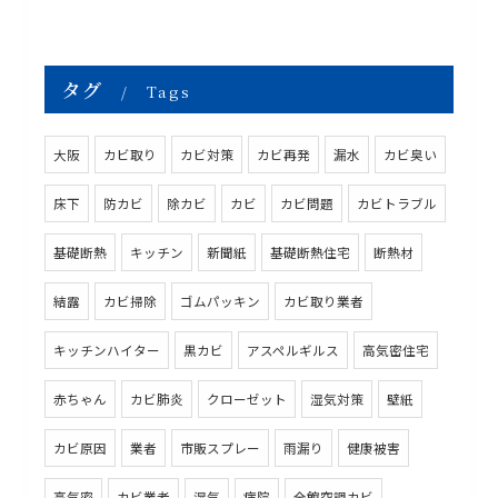
タグ
Tags
大阪
カビ取り
カビ対策
カビ再発
漏水
カビ臭い
床下
防カビ
除カビ
カビ
カビ問題
カビトラブル
基礎断熱
キッチン
新聞紙
基礎断熱住宅
断熱材
結露
カビ掃除
ゴムパッキン
カビ取り業者
キッチンハイター
黒カビ
アスペルギルス
高気密住宅
赤ちゃん
カビ肺炎
クローゼット
湿気対策
壁紙
カビ原因
業者
市販スプレー
雨漏り
健康被害
高気密
カビ業者
湿気
病院
全館空調カビ