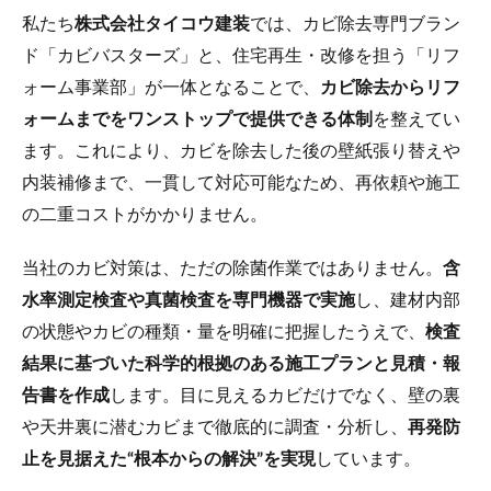
私たち
株式会社タイコウ建装
では、カビ除去専門ブラン
ド「カビバスターズ」と、住宅再生・改修を担う「リフ
ォーム事業部」が一体となることで、
カビ除去からリフ
ォームまでをワンストップで提供できる体制
を整えてい
ます。これにより、カビを除去した後の壁紙張り替えや
内装補修まで、一貫して対応可能なため、再依頼や施工
の二重コストがかかりません。
当社のカビ対策は、ただの除菌作業ではありません。
含
水率測定検査や真菌検査を専門機器で実施
し、建材内部
の状態やカビの種類・量を明確に把握したうえで、
検査
結果に基づいた科学的根拠のある施工プランと見積・報
告書を作成
します。目に見えるカビだけでなく、壁の裏
や天井裏に潜むカビまで徹底的に調査・分析し、
再発防
止を見据えた“根本からの解決”を実現
しています。