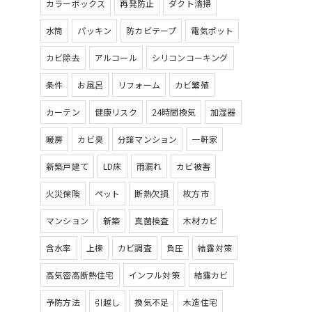
カラーボックス
再発防止
ダクト清掃
水筒
パッキン
防カビテープ
電気ポット
カビ除去
アルコール
シリコンコーキング
条件
お風呂
リフォーム
カビ繁殖
カーテン
健康リスク
24時間換気
加湿器
暖房
カビ臭
分譲マンション
一軒家
新築戸建て
LD床
雨漏れ
カビ被害
火災保険
ペット
断熱欠損
枚方市
マンション
新築
真菌検査
木材カビ
含水率
上棟
カビ調査
負圧
結露対策
高気密高断熱住宅
インフル対策
結露カビ
予防方法
引越し
換気不足
木造住宅