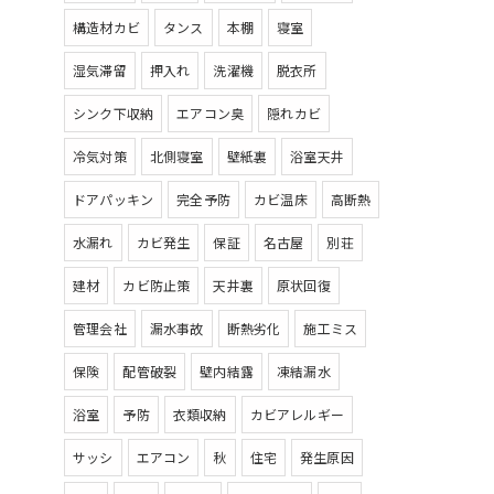
構造材カビ
タンス
本棚
寝室
湿気滞留
押入れ
洗濯機
脱衣所
シンク下収納
エアコン臭
隠れカビ
冷気対策
北側寝室
壁紙裏
浴室天井
ドアパッキン
完全予防
カビ温床
高断熱
水漏れ
カビ発生
保証
名古屋
別荘
建材
カビ防止策
天井裏
原状回復
管理会社
漏水事故
断熱劣化
施工ミス
保険
配管破裂
壁内結露
凍結漏水
浴室
予防
衣類収納
カビアレルギー
サッシ
エアコン
秋
住宅
発生原因