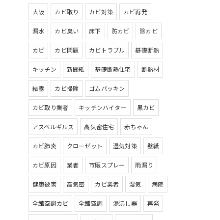
大阪
カビ取り
カビ対策
カビ再発
漏水
カビ臭い
床下
防カビ
除カビ
カビ
カビ問題
カビトラブル
基礎断熱
キッチン
新聞紙
基礎断熱住宅
断熱材
結露
カビ掃除
ゴムパッキン
カビ取り業者
キッチンハイター
黒カビ
アスペルギルス
高気密住宅
赤ちゃん
カビ肺炎
クローゼット
湿気対策
壁紙
カビ原因
業者
市販スプレー
雨漏り
健康被害
高気密
カビ業者
湿気
病院
全館空調カビ
全館空調
湯沸し器
再発