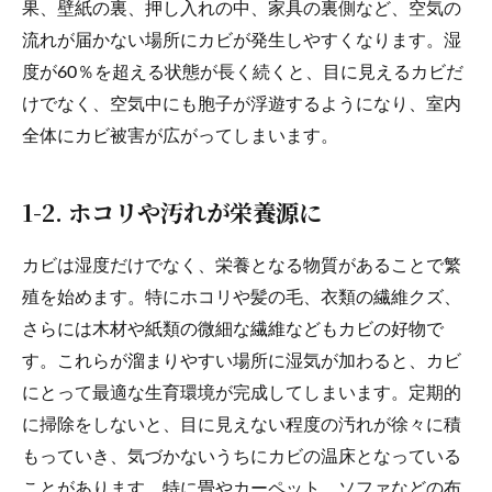
果、壁紙の裏、押し入れの中、家具の裏側など、空気の
流れが届かない場所にカビが発生しやすくなります。湿
度が60％を超える状態が長く続くと、目に見えるカビだ
けでなく、空気中にも胞子が浮遊するようになり、室内
全体にカビ被害が広がってしまいます。
1-2. ホコリや汚れが栄養源に
カビは湿度だけでなく、栄養となる物質があることで繁
殖を始めます。特にホコリや髪の毛、衣類の繊維クズ、
さらには木材や紙類の微細な繊維などもカビの好物で
す。これらが溜まりやすい場所に湿気が加わると、カビ
にとって最適な生育環境が完成してしまいます。定期的
に掃除をしないと、目に見えない程度の汚れが徐々に積
もっていき、気づかないうちにカビの温床となっている
ことがあります。特に畳やカーペット、ソファなどの布