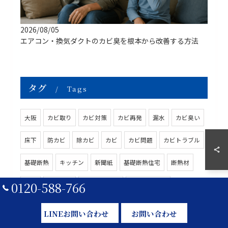
2026/08/05
エアコン・換気ダクトのカビ臭を根本から改善する方法
タグ
Tags
大阪
カビ取り
カビ対策
カビ再発
漏水
カビ臭い
床下
防カビ
除カビ
カビ
カビ問題
カビトラブル
基礎断熱
キッチン
新聞紙
基礎断熱住宅
断熱材
0120-588-766
結露
カビ掃除
ゴムパッキン
カビ取り業者
キッチンハイター
黒カビ
アスペルギルス
高気密住宅
LINEお問い合わせ
お問い合わせ