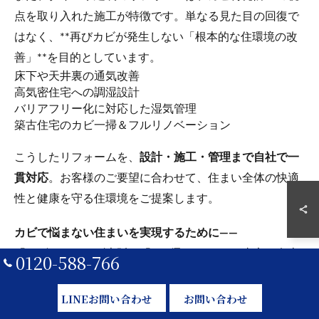
点を取り入れた施工が特徴です。単なる見た目の回復で
はなく、**再びカビが発生しない「根本的な住環境の改
善」**を目的としています。
床下や天井裏の通気改善
高気密住宅への調湿設計
バリアフリー化に対応した湿気管理
築古住宅のカビ一掃＆フルリノベーション
こうしたリフォームを、
設計・施工・管理まで自社で一
貫対応
。お客様のご要望に合わせて、住まい全体の快適
性と健康を守る住環境をご提案します。
カビで悩まない住まいを実現するために――
「カビバスターズ大阪」「カビ取リフォーム東京・名古
0120-588-766
屋」は、株式会社タイコウ建装が提供する信頼のカビ除
去・リフォームサービスです。
LINEお問い合わせ
お問い合わせ
カビの発生から除去、そして再発防止を兼ねたリフォー