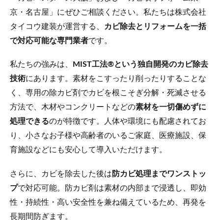
京・名古屋」にぜひご相談ください。私たちは株式会社
タイコウ建装が運営する、
カビ除去とリフォームを一括
で対応可能な専門業者
です。
私たちの強みは、
MIST工法®という独自開発のカビ除去
技術
にあります。素材をこすったり削ったりすることな
く、専用の除カビ剤でカビを根こそぎ分解・死滅させる
方法で、木材やコンクリートなどの
素材を一切傷めずに
処理できる
のが特徴です。人体や環境にも配慮されてお
り、小さなお子様や高齢者のいるご家庭、医療施設、保
育施設などにも安心して導入いただけます。
さらに、カビを除去した後は
防カビ処理までワンストッ
プ
で対応可能。防カビ剤は素材の内部まで浸透し、即効
性・持続性・高い安全性を兼ね備えているため、再発を
長期間防ぎます。