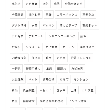
高気密
カビ業者
湿気
病院
全館空調カビ
全館空調
湯沸し器
再発
カラーボックス
再発防止
ダクト清掃
水筒
パッキン
防カビテープ
電気ポット
カビ除去
アルコール
シリコンコーキング
条件
お風呂
リフォーム
カビ繁殖
カーテン
健康リスク
24時間換気
加湿器
暖房
カビ臭
分譲マンション
一軒家
新築戸建て
LD床
雨漏れ
カビ被害
火災保険
ペット
断熱欠損
枚方市
マンション
新築
真菌検査
木材カビ
含水率
上棟
カビ調査
負圧
結露対策
高気密高断熱住宅
インフル対策