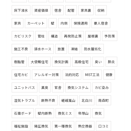
床下浸水
資産価値
宿舎
配管
家具裏
収納
家具
カーペット
壁
内側
保険適用
要人宿舎
カビリスク
管柱
構造
再発防止策
屋根裏
予防策
施工不良
排水ホース
放置
凍結
防水層劣化
樹脂管
大使館住宅
換気計画
高級住宅
臭い
肺炎
住宅カビ
アレルギー対策
法的対応
MIST工法
健康
ユニットバス
異臭
官舎
換気システム
カビ染み
湿気トラブル
断熱不良
嵯峨嵐山
北白川
南森町
石膏ボード
壁内断熱
換気ミス
帝塚山
換気
福祉施設
陽圧換気
第一種換気
熱交換器
口コミ