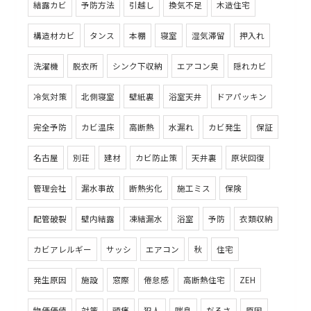
結露カビ
予防方法
引越し
換気不足
木造住宅
構造材カビ
タンス
本棚
寝室
湿気滞留
押入れ
洗濯機
脱衣所
シンク下収納
エアコン臭
隠れカビ
冷気対策
北側寝室
壁紙裏
浴室天井
ドアパッキン
完全予防
カビ温床
高断熱
水漏れ
カビ発生
保証
名古屋
別荘
建材
カビ防止策
天井裏
原状回復
管理会社
漏水事故
断熱劣化
施工ミス
保険
配管破裂
壁内結露
凍結漏水
浴室
予防
衣類収納
カビアレルギー
サッシ
エアコン
秋
住宅
発生原因
施設
窓際
倦怠感
高断熱住宅
ZEH
物価価値
対策
頭痛
犯人
喘息
だるさ
原因