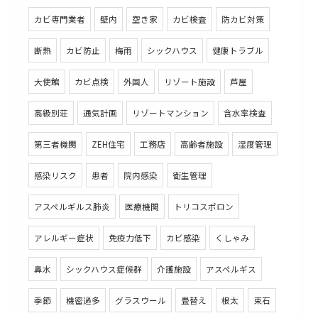
カビ専門業者
壁内
空き家
カビ検査
防カビ対策
断熱
カビ防止
梅雨
シックハウス
健康トラブル
大使館
カビ点検
外国人
リゾート施設
芦屋
高級別荘
通気計画
リゾートマンション
含水率検査
第三者機関
ZEH住宅
工務店
高齢者施設
湿度管理
感染リスク
患者
院内感染
衛生管理
アスペルギルス肺炎
医療機関
トリコスポロン
アレルギー症状
免疫力低下
カビ感染
くしゃみ
鼻水
シックハウス症候群
介護施設
アスペルギス
季節
機密過多
グラスウール
畳替え
根太
束石