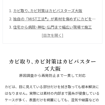
1.
カビ取り､カビ対策はカビバスターズ大阪
2.
独自の「MIST工法®」が素材を傷めずにカビを除去
3.
住宅から病院･神社･仏門まで幅広い現場で施工
4.
カビ検査による“見える化”で適切な対策
[目次を開く]
5.
専門業者へ早めの相談がおすすめです
カビ取り､カビ対策はカビバスター
ズ大阪
原因調査から再発防止まで一貫して対応
カビは、目に見えている部分だけを拭き取っても根本解決に
はなりません。実際には素材の内部まで菌糸が侵食している
ケースが多く、表面だけを綺麗にしても、湿気や結露などの