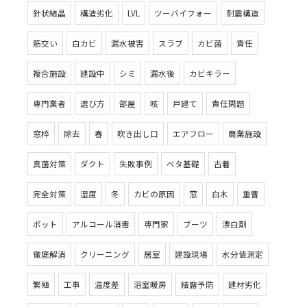
針状結晶
構造劣化
LVL
ツーバイフォー
耐震構造
筋交い
白カビ
漏水被害
スラブ
カビ菌
責任
複合施設
建設中
シミ
漏水後
カビキラー
専門業者
選び方
部屋
咳
戸建て
責任問題
窓枠
除去
春
吹き出し口
エアフロー
商業施設
真菌対策
ダクト
失敗事例
ベタ基礎
古着
完全対策
湿度
冬
カビの原因
窓
白木
重曹
ポット
アルコール消毒
専門家
ブーツ
漂白剤
徹底解消
クリーニング
居室
建設現場
水分値測定
繁殖
工事
温度差
浴室暖房
結露予防
建材劣化