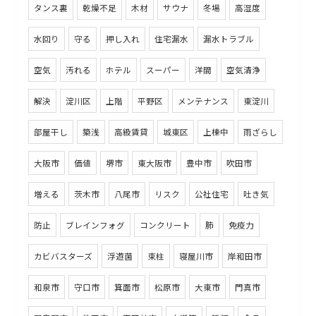
タンス裏
乾燥不足
木材
サウナ
冬場
高湿度
水回り
守る
押し入れ
住宅漏水
漏水トラブル
空気
汚れる
ホテル
スーパー
洋間
空気清浄
解決
淀川区
上階
平野区
メンテナンス
東淀川
部屋干し
築浅
高級賃貸
城東区
上棟中
雨ざらし
大阪市
価値
堺市
東大阪市
豊中市
吹田市
増える
茨木市
八尾市
リスク
公社住宅
吐き気
防止
ブレインフォグ
コンクリート
肺
免疫力
カビバスターズ
浮遊菌
束柱
寝屋川市
岸和田市
和泉市
守口市
箕面市
松原市
大東市
門真市