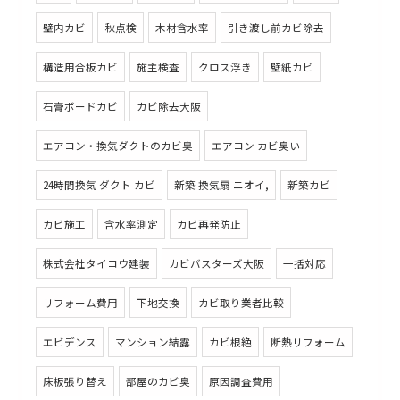
壁内カビ
秋点検
木材含水率
引き渡し前カビ除去
構造用合板カビ
施主検査
クロス浮き
壁紙カビ
石膏ボードカビ
カビ除去大阪
エアコン・換気ダクトのカビ臭
エアコン カビ臭い
24時間換気 ダクト カビ
新築 換気扇 ニオイ,
新築カビ
カビ施工
含水率測定
カビ再発防止
株式会社タイコウ建装
カビバスターズ大阪
一括対応
リフォーム費用
下地交換
カビ取り業者比較
エビデンス
マンション結露
カビ根絶
断熱リフォーム
床板張り替え
部屋のカビ臭
原因調査費用