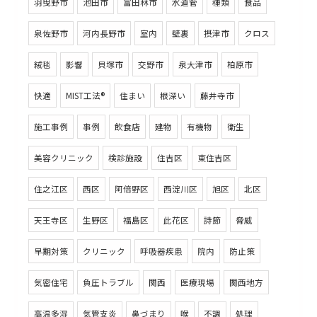
羽曳野市
池田市
富田林市
水道管
種類
食品
泉佐野市
河内長野市
室内
壁裏
摂津市
クロス
絨毯
影響
貝塚市
交野市
泉大津市
柏原市
快適
MIST工法®
住まい
根深い
藤井寺市
施工事例
事例
飲食店
建物
有機物
衛生
美容クリニック
検診施設
住吉区
東住吉区
住之江区
西区
阿倍野区
西淀川区
旭区
北区
天王寺区
生野区
福島区
此花区
詩節
脅威
早期対策
クリニック
呼吸器疾患
院内
防止策
気密住宅
負圧トラブル
関西
医療現場
関西地方
高温多湿
気管支炎
鼻づまり
喉
不調
処理