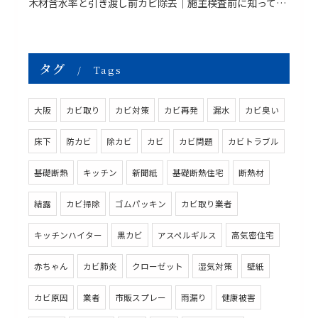
木材含水率と引き渡し前カビ除去｜施主検査前に知っておきたい原因・対策・
タグ
Tags
大阪
カビ取り
カビ対策
カビ再発
漏水
カビ臭い
床下
防カビ
除カビ
カビ
カビ問題
カビトラブル
基礎断熱
キッチン
新聞紙
基礎断熱住宅
断熱材
結露
カビ掃除
ゴムパッキン
カビ取り業者
キッチンハイター
黒カビ
アスペルギルス
高気密住宅
赤ちゃん
カビ肺炎
クローゼット
湿気対策
壁紙
カビ原因
業者
市販スプレー
雨漏り
健康被害