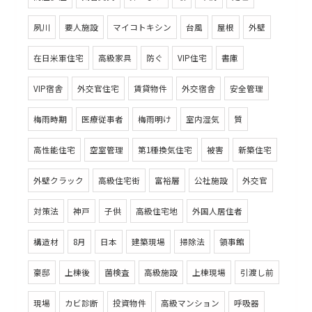
夙川
要人施設
マイコトキシン
台風
屋根
外壁
在日米軍住宅
高級家具
防ぐ
VIP住宅
書庫
VIP宿舎
外交官住宅
賃貸物件
外交宿舎
安全管理
梅雨時期
医療従事者
梅雨明け
室内湿気
質
高性能住宅
空室管理
第1種換気住宅
被害
新築住宅
外壁クラック
高級住宅街
富裕層
公社施設
外交官
対策法
神戸
子供
高級住宅地
外国人居住者
構造材
8月
日本
建築現場
掃除法
領事館
豪邸
上棟後
菌検査
高級施設
上棟現場
引渡し前
現場
カビ診断
投資物件
高級マンション
呼吸器