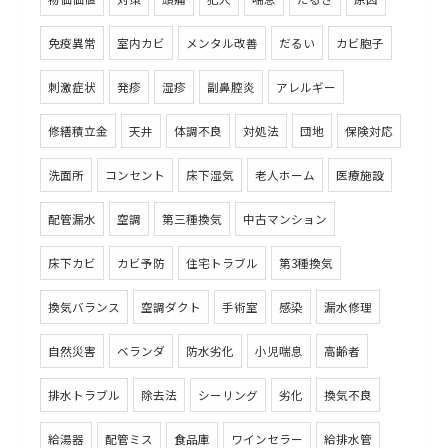
免疫異常
室内カビ
メンタル改善
だるい
カビ胞子
刺激症状
発疹
湿疹
副鼻腔炎
アレルギー
修繕積立金
天井
体調不良
対処法
団地
保険対応
洗面所
コンセント
床下湿気
老人ホーム
医療施設
配管漏水
空調
第三種換気
中古マンション
床下カビ
カビ予防
住宅トラブル
第3種換気
換気バランス
空調ダクト
手術室
感染
漏水修理
自然災害
ベランダ
防水劣化
小児喘息
高齢者
排水トラブル
除去法
シーリング
劣化
換気不良
給湯器
配管ミス
食品庫
ワインセラー
給排水管