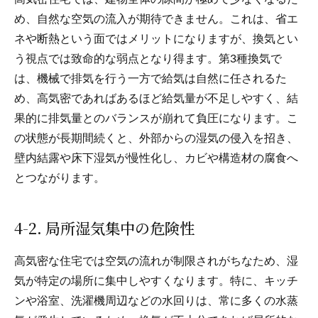
め、自然な空気の流入が期待できません。これは、省エ
ネや断熱という面ではメリットになりますが、換気とい
う視点では致命的な弱点となり得ます。第3種換気で
は、機械で排気を行う一方で給気は自然に任されるた
め、高気密であればあるほど給気量が不足しやすく、結
果的に排気量とのバランスが崩れて負圧になります。こ
の状態が長期間続くと、外部からの湿気の侵入を招き、
壁内結露や床下湿気が慢性化し、カビや構造材の腐食へ
とつながります。
4-2. 局所湿気集中の危険性
高気密な住宅では空気の流れが制限されがちなため、湿
気が特定の場所に集中しやすくなります。特に、キッチ
ンや浴室、洗濯機周辺などの水回りは、常に多くの水蒸