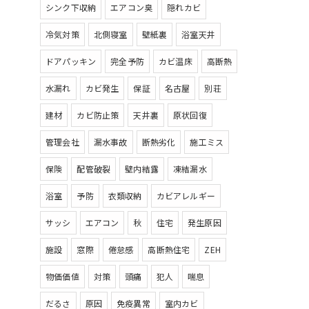
シンク下収納
エアコン臭
隠れカビ
冷気対策
北側寝室
壁紙裏
浴室天井
ドアパッキン
完全予防
カビ温床
高断熱
水漏れ
カビ発生
保証
名古屋
別荘
建材
カビ防止策
天井裏
原状回復
管理会社
漏水事故
断熱劣化
施工ミス
保険
配管破裂
壁内結露
凍結漏水
浴室
予防
衣類収納
カビアレルギー
サッシ
エアコン
秋
住宅
発生原因
施設
窓際
倦怠感
高断熱住宅
ZEH
物価価値
対策
頭痛
犯人
喘息
だるさ
原因
免疫異常
室内カビ