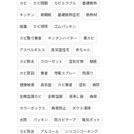
カビ
カビ問題
カビトラブル
基礎断熱
キッチン
新聞紙
基礎断熱住宅
断熱材
結露
カビ掃除
ゴムパッキン
カビ取り業者
キッチンハイター
黒カビ
アスペルギルス
高気密住宅
赤ちゃん
カビ肺炎
クローゼット
湿気対策
壁紙
カビ原因
業者
市販スプレー
雨漏り
健康被害
高気密
カビ業者
湿気
病院
全館空調カビ
全館空調
湯沸し器
再発
カラーボックス
再発防止
ダクト清掃
水筒
パッキン
防カビテープ
電気ポット
カビ除去
アルコール
シリコンコーキング