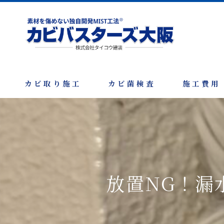
カビ取り施工
カビ菌検査
施工費用
放置NG！漏