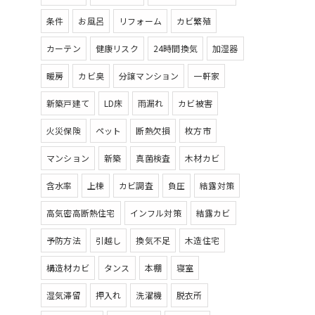
条件
お風呂
リフォーム
カビ繁殖
カーテン
健康リスク
24時間換気
加湿器
暖房
カビ臭
分譲マンション
一軒家
新築戸建て
LD床
雨漏れ
カビ被害
火災保険
ペット
断熱欠損
枚方市
マンション
新築
真菌検査
木材カビ
含水率
上棟
カビ調査
負圧
結露対策
高気密高断熱住宅
インフル対策
結露カビ
予防方法
引越し
換気不足
木造住宅
構造材カビ
タンス
本棚
寝室
湿気滞留
押入れ
洗濯機
脱衣所