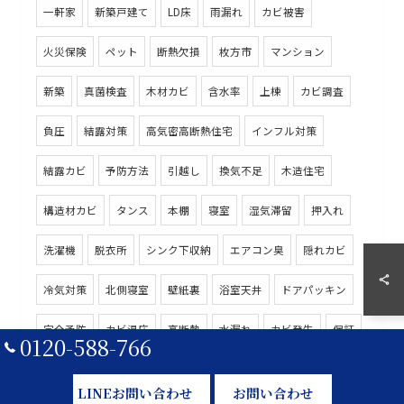
一軒家
新築戸建て
LD床
雨漏れ
カビ被害
火災保険
ペット
断熱欠損
枚方市
マンション
新築
真菌検査
木材カビ
含水率
上棟
カビ調査
負圧
結露対策
高気密高断熱住宅
インフル対策
結露カビ
予防方法
引越し
換気不足
木造住宅
構造材カビ
タンス
本棚
寝室
湿気滞留
押入れ
洗濯機
脱衣所
シンク下収納
エアコン臭
隠れカビ
冷気対策
北側寝室
壁紙裏
浴室天井
ドアパッキン
0120-588-766
完全予防
カビ温床
高断熱
水漏れ
カビ発生
保証
名古屋
別荘
建材
カビ防止策
天井裏
原状回復
LINEお問い合わせ
お問い合わせ