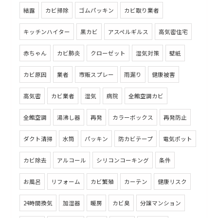
結露
カビ掃除
ゴムパッキン
カビ取り業者
キッチンハイター
黒カビ
アスペルギルス
高気密住宅
赤ちゃん
カビ肺炎
クローゼット
湿気対策
壁紙
カビ原因
業者
市販スプレー
雨漏り
健康被害
高気密
カビ業者
湿気
病院
全館空調カビ
全館空調
湯沸し器
再発
カラーボックス
再発防止
ダクト清掃
水筒
パッキン
防カビテープ
電気ポット
カビ除去
アルコール
シリコンコーキング
条件
お風呂
リフォーム
カビ繁殖
カーテン
健康リスク
24時間換気
加湿器
暖房
カビ臭
分譲マンション