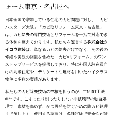
ォーム東京・名古屋へ
日本全国で増加している住宅のカビ問題に対し、「カビ
バスターズ大阪」「カビ取リフォーム東京・名古屋」
は、カビ除去の専門技術とリフォームを一括で対応でき
る体制を整えております。私たちを運営する
株式会社タ
イコウ建装
は、単なるカビの除去だけでなく、その後の
修繕や美観の回復を含めた「カビ×リフォーム」のワン
ストップサービスを提供しており、特に外国人駐在員向
けの高級住宅や、デリケートな建材を用いたハイクラス
物件に多数の実績があります。
私たちのカビ除去技術の中核を担うのが、**MIST工法
®**です。こすったり削ったりしない非破壊型の独自処
理で、素材を傷めず、かつ再発を防ぐための防カビ処理
まで施します。使用する薬剤は、各種試験で安全性が証