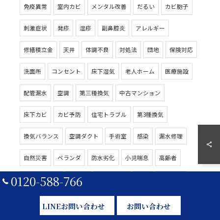
免疫異常
室内カビ
メンタル改善
だるい
カビ胞子
刺激症状
発疹
湿疹
副鼻腔炎
アレルギー
修繕積立金
天井
体調不良
対処法
団地
保険対応
洗面所
コンセント
床下湿気
老人ホーム
医療施設
配管漏水
空調
第三種換気
中古マンション
床下カビ
カビ予防
住宅トラブル
第3種換気
換気バランス
空調ダクト
手術室
感染
漏水修理
自然災害
ベランダ
防水劣化
小児喘息
高齢者
0120-588-766
排水トラブル
除去法
シーリング
劣化
換気不良
給湯器
配管ミス
食品庫
ワインセラー
給排水管
LINEお問い合わせ
お問い合わせ