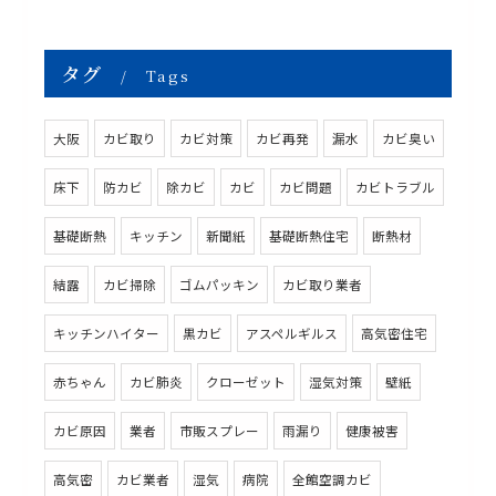
タグ
Tags
大阪
カビ取り
カビ対策
カビ再発
漏水
カビ臭い
床下
防カビ
除カビ
カビ
カビ問題
カビトラブル
基礎断熱
キッチン
新聞紙
基礎断熱住宅
断熱材
結露
カビ掃除
ゴムパッキン
カビ取り業者
キッチンハイター
黒カビ
アスペルギルス
高気密住宅
赤ちゃん
カビ肺炎
クローゼット
湿気対策
壁紙
カビ原因
業者
市販スプレー
雨漏り
健康被害
高気密
カビ業者
湿気
病院
全館空調カビ