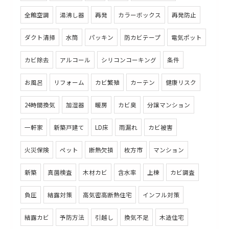
全館空調
湯沸し器
再発
カラーボックス
再発防止
ダクト清掃
水筒
パッキン
防カビテープ
電気ポット
カビ除去
アルコール
シリコンコーキング
条件
お風呂
リフォーム
カビ繁殖
カーテン
健康リスク
24時間換気
加湿器
暖房
カビ臭
分譲マンション
一軒家
新築戸建て
LD床
雨漏れ
カビ被害
火災保険
ペット
断熱欠損
枚方市
マンション
新築
真菌検査
木材カビ
含水率
上棟
カビ調査
負圧
結露対策
高気密高断熱住宅
インフル対策
結露カビ
予防方法
引越し
換気不足
木造住宅