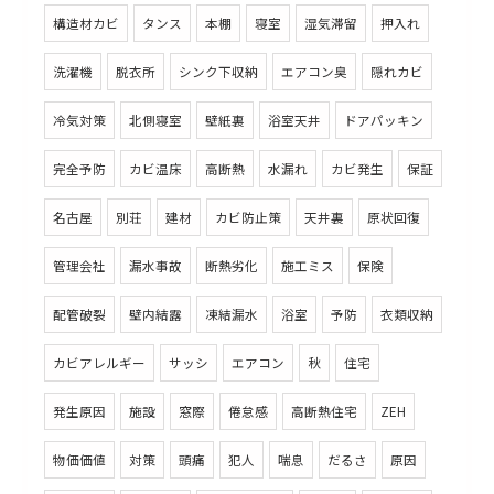
構造材カビ
タンス
本棚
寝室
湿気滞留
押入れ
洗濯機
脱衣所
シンク下収納
エアコン臭
隠れカビ
冷気対策
北側寝室
壁紙裏
浴室天井
ドアパッキン
完全予防
カビ温床
高断熱
水漏れ
カビ発生
保証
名古屋
別荘
建材
カビ防止策
天井裏
原状回復
管理会社
漏水事故
断熱劣化
施工ミス
保険
配管破裂
壁内結露
凍結漏水
浴室
予防
衣類収納
カビアレルギー
サッシ
エアコン
秋
住宅
発生原因
施設
窓際
倦怠感
高断熱住宅
ZEH
物価価値
対策
頭痛
犯人
喘息
だるさ
原因