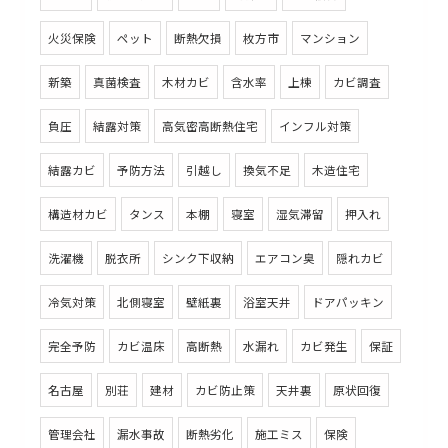
火災保険
ペット
断熱欠損
枚方市
マンション
新築
真菌検査
木材カビ
含水率
上棟
カビ調査
負圧
結露対策
高気密高断熱住宅
インフル対策
結露カビ
予防方法
引越し
換気不足
木造住宅
構造材カビ
タンス
本棚
寝室
湿気滞留
押入れ
洗濯機
脱衣所
シンク下収納
エアコン臭
隠れカビ
冷気対策
北側寝室
壁紙裏
浴室天井
ドアパッキン
完全予防
カビ温床
高断熱
水漏れ
カビ発生
保証
名古屋
別荘
建材
カビ防止策
天井裏
原状回復
管理会社
漏水事故
断熱劣化
施工ミス
保険