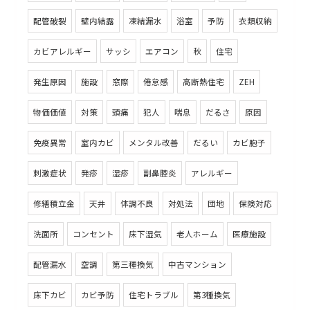
配管破裂
壁内結露
凍結漏水
浴室
予防
衣類収納
カビアレルギー
サッシ
エアコン
秋
住宅
発生原因
施設
窓際
倦怠感
高断熱住宅
ZEH
物価価値
対策
頭痛
犯人
喘息
だるさ
原因
免疫異常
室内カビ
メンタル改善
だるい
カビ胞子
刺激症状
発疹
湿疹
副鼻腔炎
アレルギー
修繕積立金
天井
体調不良
対処法
団地
保険対応
洗面所
コンセント
床下湿気
老人ホーム
医療施設
配管漏水
空調
第三種換気
中古マンション
床下カビ
カビ予防
住宅トラブル
第3種換気