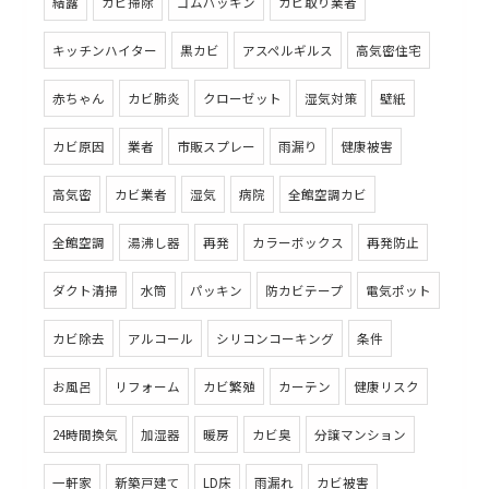
結露
カビ掃除
ゴムパッキン
カビ取り業者
キッチンハイター
黒カビ
アスペルギルス
高気密住宅
赤ちゃん
カビ肺炎
クローゼット
湿気対策
壁紙
カビ原因
業者
市販スプレー
雨漏り
健康被害
高気密
カビ業者
湿気
病院
全館空調カビ
全館空調
湯沸し器
再発
カラーボックス
再発防止
ダクト清掃
水筒
パッキン
防カビテープ
電気ポット
カビ除去
アルコール
シリコンコーキング
条件
お風呂
リフォーム
カビ繁殖
カーテン
健康リスク
24時間換気
加湿器
暖房
カビ臭
分譲マンション
一軒家
新築戸建て
LD床
雨漏れ
カビ被害