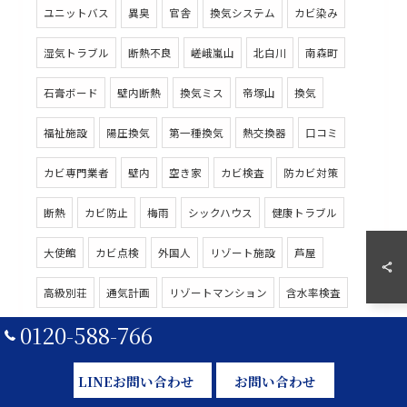
ユニットバス
異臭
官舎
換気システム
カビ染み
湿気トラブル
断熱不良
嵯峨嵐山
北白川
南森町
石膏ボード
壁内断熱
換気ミス
帝塚山
換気
福祉施設
陽圧換気
第一種換気
熱交換器
口コミ
カビ専門業者
壁内
空き家
カビ検査
防カビ対策
断熱
カビ防止
梅雨
シックハウス
健康トラブル
大使館
カビ点検
外国人
リゾート施設
芦屋
高級別荘
通気計画
リゾートマンション
含水率検査
0120-588-766
第三者機関
ZEH住宅
工務店
高齢者施設
湿度管理
感染リスク
患者
院内感染
衛生管理
LINEお問い合わせ
お問い合わせ