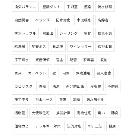
換気バランス
空調ダクト
手術室
感染
漏水修理
自然災害
ベランダ
防水劣化
小児喘息
高齢者
排水トラブル
除去法
シーリング
劣化
換気不良
給湯器
配管ミス
食品庫
ワインセラー
給排水管
床下浸水
資産価値
宿舎
配管
家具裏
収納
家具
カーペット
壁
内側
保険適用
要人宿舎
カビリスク
管柱
構造
再発防止策
屋根裏
予防策
施工不良
排水ホース
放置
凍結
防水層劣化
樹脂管
大使館住宅
換気計画
高級住宅
臭い
肺炎
住宅カビ
アレルギー対策
法的対応
MIST工法
健康