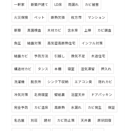
一軒家
新築戸建て
LD床
雨漏れ
カビ被害
火災保険
ペット
断熱欠損
枚方市
マンション
新築
真菌検査
木材カビ
含水率
上棟
カビ調査
負圧
結露対策
高気密高断熱住宅
インフル対策
結露カビ
予防方法
引越し
換気不足
木造住宅
構造材カビ
タンス
本棚
寝室
湿気滞留
押入れ
洗濯機
脱衣所
シンク下収納
エアコン臭
隠れカビ
冷気対策
北側寝室
壁紙裏
浴室天井
ドアパッキン
完全予防
カビ温床
高断熱
水漏れ
カビ発生
保証
名古屋
別荘
建材
カビ防止策
天井裏
原状回復