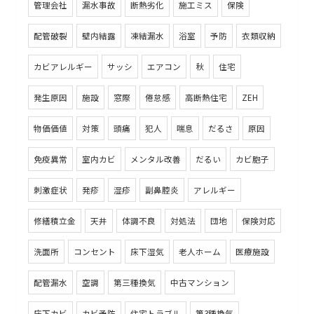
管理会社
漏水事故
断熱劣化
施工ミス
保険
配管破裂
壁内結露
凍結漏水
浴室
予防
衣類収納
カビアレルギー
サッシ
エアコン
秋
住宅
発生原因
施設
窓際
倦怠感
高断熱住宅
ZEH
物価価値
対策
頭痛
犯人
喘息
だるさ
原因
免疫異常
室内カビ
メンタル改善
だるい
カビ胞子
刺激症状
発疹
湿疹
副鼻腔炎
アレルギー
修繕積立金
天井
体調不良
対処法
団地
保険対応
洗面所
コンセント
床下湿気
老人ホーム
医療施設
配管漏水
空調
第三種換気
中古マンション
床下カビ
カビ予防
住宅トラブル
第3種換気