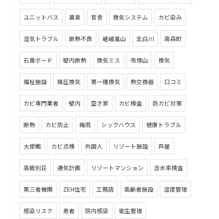
ユニットバス
異臭
官舎
換気システム
カビ染み
湿気トラブル
断熱不良
嵯峨嵐山
北白川
南森町
石膏ボード
壁内断熱
換気ミス
帝塚山
換気
福祉施設
陽圧換気
第一種換気
熱交換器
口コミ
カビ専門業者
壁内
空き家
カビ検査
防カビ対策
断熱
カビ防止
梅雨
シックハウス
健康トラブル
大使館
カビ点検
外国人
リゾート施設
芦屋
高級別荘
通気計画
リゾートマンション
含水率検査
第三者機関
ZEH住宅
工務店
高齢者施設
湿度管理
感染リスク
患者
院内感染
衛生管理