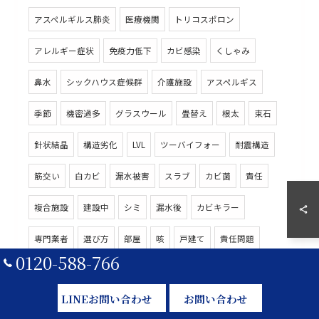
アスペルギルス肺炎
医療機関
トリコスポロン
アレルギー症状
免疫力低下
カビ感染
くしゃみ
鼻水
シックハウス症候群
介護施設
アスペルギス
季節
機密過多
グラスウール
畳替え
根太
束石
針状結晶
構造劣化
LVL
ツーバイフォー
耐震構造
筋交い
白カビ
漏水被害
スラブ
カビ菌
責任
複合施設
建設中
シミ
漏水後
カビキラー
専門業者
選び方
部屋
咳
戸建て
責任問題
0120-588-766
窓枠
除去
春
吹き出し口
エアフロー
商業施設
LINEお問い合わせ
お問い合わせ
真菌対策
ダクト
失敗事例
ベタ基礎
古着