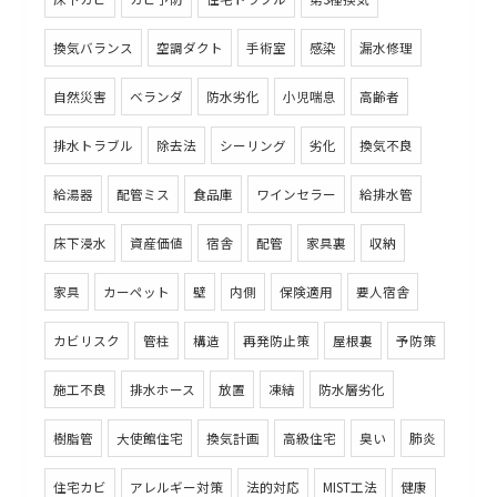
換気バランス
空調ダクト
手術室
感染
漏水修理
自然災害
ベランダ
防水劣化
小児喘息
高齢者
排水トラブル
除去法
シーリング
劣化
換気不良
給湯器
配管ミス
食品庫
ワインセラー
給排水管
床下浸水
資産価値
宿舎
配管
家具裏
収納
家具
カーペット
壁
内側
保険適用
要人宿舎
カビリスク
管柱
構造
再発防止策
屋根裏
予防策
施工不良
排水ホース
放置
凍結
防水層劣化
樹脂管
大使館住宅
換気計画
高級住宅
臭い
肺炎
住宅カビ
アレルギー対策
法的対応
MIST工法
健康