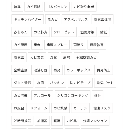
結露
カビ掃除
ゴムパッキン
カビ取り業者
キッチンハイター
黒カビ
アスペルギルス
高気密住宅
赤ちゃん
カビ肺炎
クローゼット
湿気対策
壁紙
カビ原因
業者
市販スプレー
雨漏り
健康被害
高気密
カビ業者
湿気
病院
全館空調カビ
全館空調
湯沸し器
再発
カラーボックス
再発防止
ダクト清掃
水筒
パッキン
防カビテープ
電気ポット
カビ除去
アルコール
シリコンコーキング
条件
お風呂
リフォーム
カビ繁殖
カーテン
健康リスク
24時間換気
加湿器
暖房
カビ臭
分譲マンション