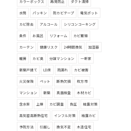
カラーボックス
再発防止
ダクト清掃
水筒
パッキン
防カビテープ
電気ポット
カビ除去
アルコール
シリコンコーキング
条件
お風呂
リフォーム
カビ繁殖
カーテン
健康リスク
24時間換気
加湿器
暖房
カビ臭
分譲マンション
一軒家
新築戸建て
LD床
雨漏れ
カビ被害
火災保険
ペット
断熱欠損
枚方市
マンション
新築
真菌検査
木材カビ
含水率
上棟
カビ調査
負圧
結露対策
高気密高断熱住宅
インフル対策
結露カビ
予防方法
引越し
換気不足
木造住宅