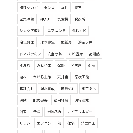
構造材カビ
タンス
本棚
寝室
湿気滞留
押入れ
洗濯機
脱衣所
シンク下収納
エアコン臭
隠れカビ
冷気対策
北側寝室
壁紙裏
浴室天井
ドアパッキン
完全予防
カビ温床
高断熱
水漏れ
カビ発生
保証
名古屋
別荘
建材
カビ防止策
天井裏
原状回復
管理会社
漏水事故
断熱劣化
施工ミス
保険
配管破裂
壁内結露
凍結漏水
浴室
予防
衣類収納
カビアレルギー
サッシ
エアコン
秋
住宅
発生原因