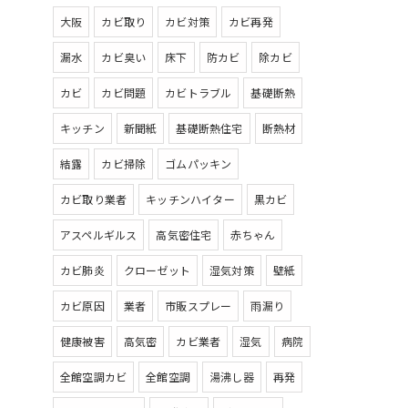
大阪
カビ取り
カビ対策
カビ再発
漏水
カビ臭い
床下
防カビ
除カビ
カビ
カビ問題
カビトラブル
基礎断熱
キッチン
新聞紙
基礎断熱住宅
断熱材
結露
カビ掃除
ゴムパッキン
カビ取り業者
キッチンハイター
黒カビ
アスペルギルス
高気密住宅
赤ちゃん
カビ肺炎
クローゼット
湿気対策
壁紙
カビ原因
業者
市販スプレー
雨漏り
健康被害
高気密
カビ業者
湿気
病院
全館空調カビ
全館空調
湯沸し器
再発