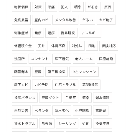
物価価値
対策
頭痛
犯人
喘息
だるさ
原因
免疫異常
室内カビ
メンタル改善
だるい
カビ胞子
刺激症状
発疹
湿疹
副鼻腔炎
アレルギー
修繕積立金
天井
体調不良
対処法
団地
保険対応
洗面所
コンセント
床下湿気
老人ホーム
医療施設
配管漏水
空調
第三種換気
中古マンション
床下カビ
カビ予防
住宅トラブル
第3種換気
換気バランス
空調ダクト
手術室
感染
漏水修理
自然災害
ベランダ
防水劣化
小児喘息
高齢者
排水トラブル
除去法
シーリング
劣化
換気不良