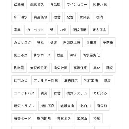
給湯器
配管ミス
食品庫
ワインセラー
給排水管
床下浸水
資産価値
宿舎
配管
家具裏
収納
家具
カーペット
壁
内側
保険適用
要人宿舎
カビリスク
管柱
構造
再発防止策
屋根裏
予防策
施工不良
排水ホース
放置
凍結
防水層劣化
樹脂管
大使館住宅
換気計画
高級住宅
臭い
肺炎
住宅カビ
アレルギー対策
法的対応
MIST工法
健康
ユニットバス
異臭
官舎
換気システム
カビ染み
湿気トラブル
断熱不良
嵯峨嵐山
北白川
南森町
石膏ボード
壁内断熱
換気ミス
帝塚山
換気