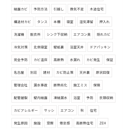
結露カビ
予防方法
引越し
換気不足
木造住宅
構造材カビ
タンス
本棚
寝室
湿気滞留
押入れ
洗濯機
脱衣所
シンク下収納
エアコン臭
隠れカビ
冷気対策
北側寝室
壁紙裏
浴室天井
ドアパッキン
完全予防
カビ温床
高断熱
水漏れ
カビ発生
保証
名古屋
別荘
建材
カビ防止策
天井裏
原状回復
管理会社
漏水事故
断熱劣化
施工ミス
保険
配管破裂
壁内結露
凍結漏水
浴室
予防
衣類収納
カビアレルギー
サッシ
エアコン
秋
住宅
発生原因
施設
窓際
倦怠感
高断熱住宅
ZEH