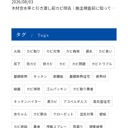
2026/08/03
木材含水率と引き渡し前カビ除去｜施主検査前に知っておきたい原因・対策・
タグ
Tags
大阪
カビ取り
カビ対策
カビ再発
漏水
カビ臭い
床下
防カビ
除カビ
カビ
カビ問題
カビトラブル
基礎断熱
キッチン
新聞紙
基礎断熱住宅
断熱材
結露
カビ掃除
ゴムパッキン
カビ取り業者
キッチンハイター
黒カビ
アスペルギルス
高気密住宅
赤ちゃん
カビ肺炎
クローゼット
湿気対策
壁紙
カビ原因
業者
市販スプレー
雨漏り
健康被害