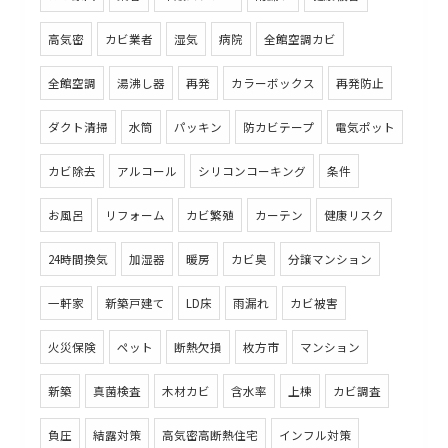
高気密
カビ業者
湿気
病院
全館空調カビ
全館空調
湯沸し器
再発
カラーボックス
再発防止
ダクト清掃
水筒
パッキン
防カビテープ
電気ポット
カビ除去
アルコール
シリコンコーキング
条件
お風呂
リフォーム
カビ繁殖
カーテン
健康リスク
24時間換気
加湿器
暖房
カビ臭
分譲マンション
一軒家
新築戸建て
LD床
雨漏れ
カビ被害
火災保険
ペット
断熱欠損
枚方市
マンション
新築
真菌検査
木材カビ
含水率
上棟
カビ調査
負圧
結露対策
高気密高断熱住宅
インフル対策