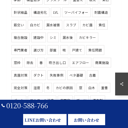
針状結晶
構造劣化
LVL
ツーバイフォー
耐震構造
筋交い
白カビ
漏水被害
スラブ
カビ菌
責任
複合施設
建設中
シミ
漏水後
カビキラー
専門業者
選び方
部屋
咳
戸建て
責任問題
窓枠
除去
春
吹き出し口
エアフロー
商業施設
真菌対策
ダクト
失敗事例
ベタ基礎
古着
完全対策
湿度
冬
カビの原因
窓
白木
重曹
ポット
アルコール消毒
専門家
ブーツ
漂白剤
0120-588-766
徹底解消
クリーニング
居室
建設現場
水分値測定
LINEお問い合わせ
お問い合わせ
繁殖
工事
温度差
浴室暖房
結露予防
建材劣化