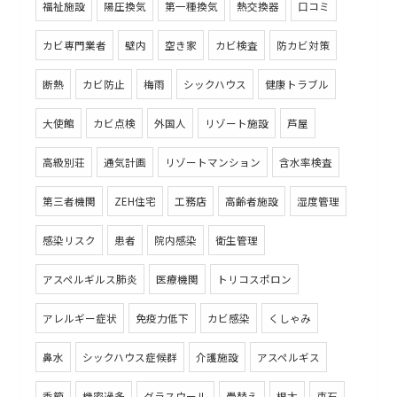
福祉施設
陽圧換気
第一種換気
熱交換器
口コミ
カビ専門業者
壁内
空き家
カビ検査
防カビ対策
断熱
カビ防止
梅雨
シックハウス
健康トラブル
大使館
カビ点検
外国人
リゾート施設
芦屋
高級別荘
通気計画
リゾートマンション
含水率検査
第三者機関
ZEH住宅
工務店
高齢者施設
湿度管理
感染リスク
患者
院内感染
衛生管理
アスペルギルス肺炎
医療機関
トリコスポロン
アレルギー症状
免疫力低下
カビ感染
くしゃみ
鼻水
シックハウス症候群
介護施設
アスペルギス
季節
機密過多
グラスウール
畳替え
根太
束石