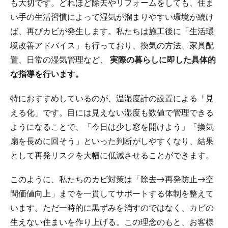
も大切です。どれほど除去やリフォームをしても、住ま
い手の生活習慣によって湿気が溜まりやすい環境が続け
ば、再びカビが発生します。私たちは施工後に「生活環
境改善アドバイス」も行っており、換気の方法、家具配
置、日常の湿気管理など、
実際の暮らしに即した具体的
な指導を行います。
特におすすめしているのが、温湿度計の設置による「見
える化」です。目には見えない湿度も数値で管理できる
ようになることで、「今日は少し窓を開けよう」「換気
扇を長めに回そう」といった判断がしやすくなり、結果
として再発リスクを大幅に低減させることができます。
このように、私たちのカビ対策は「除去→再発防止→空
間価値向上」までを一貫してサポートする体制を整えて
います。ただ一時的に黒ずみを消すのではなく、カビの
生えない住まいを作り上げる。この理念のもと、お客様