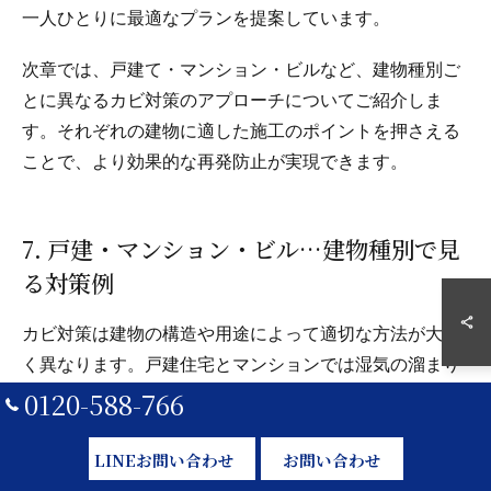
一人ひとりに最適なプランを提案しています。
次章では、戸建て・マンション・ビルなど、建物種別ご
とに異なるカビ対策のアプローチについてご紹介しま
す。それぞれの建物に適した施工のポイントを押さえる
ことで、より効果的な再発防止が実現できます。
7. 戸建・マンション・ビル…建物種別で見
る対策例
カビ対策は建物の構造や用途によって適切な方法が大き
く異なります。戸建住宅とマンションでは湿気の溜まり
0120-588-766
方も違えば、使われている建材の種類や施工方法も違い
ます。さらに、ビルや商業施設、オフィスなどの大規模
LINEお問い合わせ
お問い合わせ
建築では、設備の配置や人の動線、空調の管理方法も複
雑化しています。したがって、「どの建物でも同じ施工