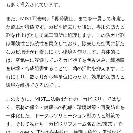
も多く導入されています。
また、MIST工法®は「再発防止」までを一貫して考慮し
た施工が特徴です。カビを除去した後は、専用の防カビ
剤を仕上げとして施工箇所に処理します。この防カビ剤
は即効性と持続性を両立しており、除去した空間に新た
なカビ胞子が付着しにくい環境を作ります。具体的に
は、空気中に浮遊しているカビ胞子を包み込み、細胞膜
を破壊・合成阻害することで、菌の活動を抑えます。こ
れにより、数ヶ月から年単位にわたり、効果的な防カビ
環境を維持できるのです。
このように、MIST工法®はただの「カビ取り」ではな
く、素材の保全・健康への配慮・環境対策・再発防止を
一体化した、トータルソリューション型のカビ対策で
す。そして私たち「カビ取リフォーム名古屋/東京」で
は、このMIST工法®を中核に、住宅・施設・店舗など、