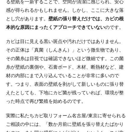
る壁紙を一新することで、空間が清潔に感じられ、安心
感が得られるかもしれません。しかし、ここに大きな落
とし穴があります。
壁紙の張り替えだけでは、カビの根
本的な原因にまったくアプローチできていない
のです。
カビは目に見える黒い斑点や汚れだけではありません。
その正体は「真菌（しんきん）」という微生物であり、
その菌糸は目視では確認できないほど微細です。この菌
糸が壁紙の裏側や、石膏ボード、木材、断熱材など、建
材の内部にまで入り込んでいることが非常に多いので
す。つまり、表面の壁紙を剥がして新しいものに張り替
えたとしても、下地にカビ菌が残っていれば、環境が整
った時点で再び繁殖を始めるのです。
実際に私たちカビ取リフォーム名古屋/東京に寄せられる
ご相談の中には、「数か月前に壁紙を張り替えたばかり