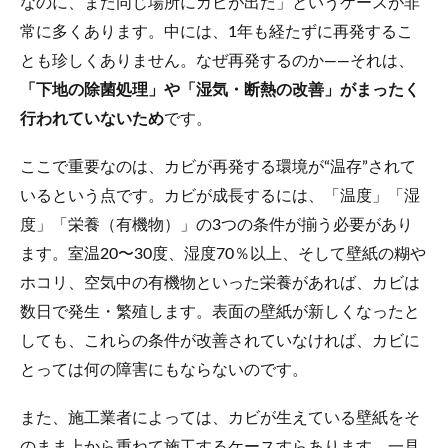
なのに、また同じ場所にカビが出た」というケースが非
常に多くあります。中には、1年も経たずに再発するこ
とも珍しくありません。なぜ再発するのか――それは、
「下地の除菌処理」や「湿気・断熱の改善」がまったく
行われていないため
です。
ここで重要なのは、カビが再発する環境が“温存”されて
いるという点です。カビが成長するには、「温度」「湿
度」「栄養（有機物）」の3つの条件が揃う必要があり
ます。室温20〜30度、湿度70％以上、そして壁紙の糊や
ホコリ、空気中の有機物といった栄養があれば、カビは
数日で発生・繁殖します。表面の壁紙が新しくなったと
しても、これらの条件が改善されていなければ、カビに
とっては何の障害にもならないのです。
また、施工業者によっては、カビが生えている壁紙をそ
のまま上から重ねて施工するケースすらあります。一見