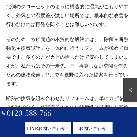
北側のクローゼットのように構造的に湿気がこもりやす
く、外気との温度差が激しい場所では、根本的な改善を
行わなければ再発を防ぐことは難しいのです。
そのため、カビ問題の本質的な解決には、「除菌＋断熱
強化＋換気設計」を一体的に行うリフォームが極めて重
要です。多くの方がカビの除去だけで安心してしまいま
すが、私たちはその一歩先、**「再発しない空間を作る
ための建物改善」**までを視野に入れた提案を行ってい
ます。
断熱や換気を組み合わせたリフォームは、単にカビを防
ぐだけでなく、住環境そのものの快適性と健康性を高め
0120-588-766
ることにもつながります。ここでは、実際にどのような
対策を講じることで、再発しないクローゼット環境をつ
LINEお問い合わせ
お問い合わせ
くることができるのかを詳しくご紹介します。