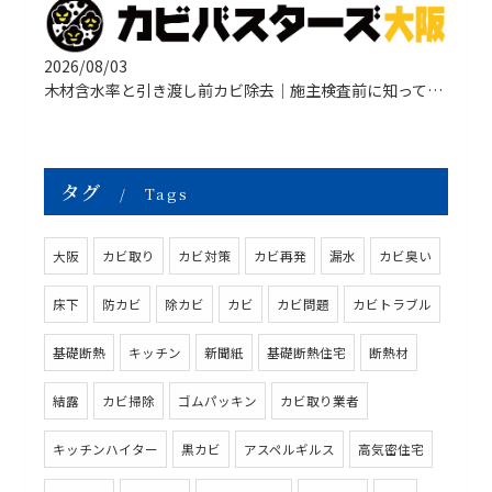
2026/08/03
木材含水率と引き渡し前カビ除去｜施主検査前に知っておきたい原因・対策・
タグ
Tags
大阪
カビ取り
カビ対策
カビ再発
漏水
カビ臭い
床下
防カビ
除カビ
カビ
カビ問題
カビトラブル
基礎断熱
キッチン
新聞紙
基礎断熱住宅
断熱材
結露
カビ掃除
ゴムパッキン
カビ取り業者
キッチンハイター
黒カビ
アスペルギルス
高気密住宅