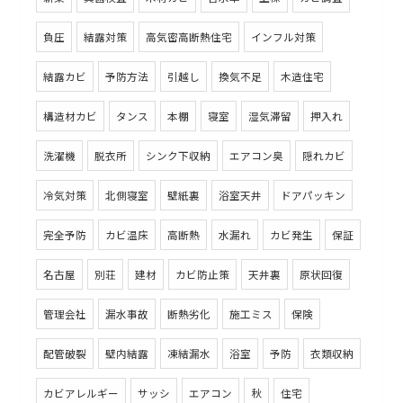
負圧
結露対策
高気密高断熱住宅
インフル対策
結露カビ
予防方法
引越し
換気不足
木造住宅
構造材カビ
タンス
本棚
寝室
湿気滞留
押入れ
洗濯機
脱衣所
シンク下収納
エアコン臭
隠れカビ
冷気対策
北側寝室
壁紙裏
浴室天井
ドアパッキン
完全予防
カビ温床
高断熱
水漏れ
カビ発生
保証
名古屋
別荘
建材
カビ防止策
天井裏
原状回復
管理会社
漏水事故
断熱劣化
施工ミス
保険
配管破裂
壁内結露
凍結漏水
浴室
予防
衣類収納
カビアレルギー
サッシ
エアコン
秋
住宅