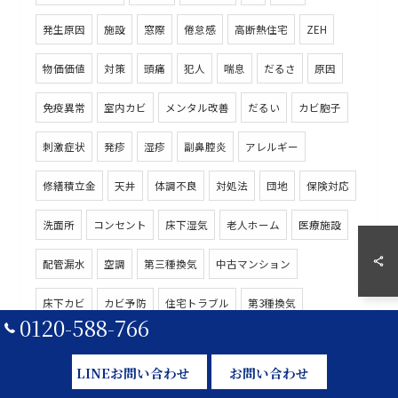
発生原因
施設
窓際
倦怠感
高断熱住宅
ZEH
物価価値
対策
頭痛
犯人
喘息
だるさ
原因
免疫異常
室内カビ
メンタル改善
だるい
カビ胞子
刺激症状
発疹
湿疹
副鼻腔炎
アレルギー
修繕積立金
天井
体調不良
対処法
団地
保険対応
洗面所
コンセント
床下湿気
老人ホーム
医療施設
配管漏水
空調
第三種換気
中古マンション
床下カビ
カビ予防
住宅トラブル
第3種換気
0120-588-766
換気バランス
空調ダクト
手術室
感染
漏水修理
LINEお問い合わせ
お問い合わせ
自然災害
ベランダ
防水劣化
小児喘息
高齢者