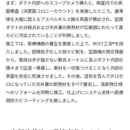
まず、ダクト内部へのスコープカメラ挿入と、病室内での真
菌検査（浮遊菌コロニーカウント）を実施したところ、基準
値を大幅に超えるアスペルギルス属の真菌が検出され、空調
ダクトの分岐点および天井裏の断熱材が広範囲にわたって黒
カビに汚染されていることが判明しました。
施工では、医療機器の養生を徹底した上で、MIST工法®を投
入しました。超微粒子化した除カビ剤を、空調機の熱交換器
から、普段は手が届かない数百メートルに及ぶダクト内部の
隅々まで圧送・噴霧し、素材を一切傷つけることなく内部の
真菌を完全に死滅させました。その後、湿気を含んでボロボ
ロになっていた天井裏の断熱材をすべて撤去し、高断熱仕様
へのリフォームを同時に施工、仕上げにシステム全体へ医療
用防カビコーティングを施しました。