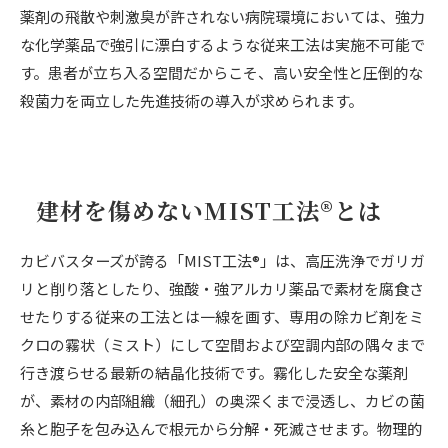
薬剤の飛散や刺激臭が許されない病院環境においては、強力
な化学薬品で強引に漂白するような従来工法は実施不可能で
す。患者が立ち入る空間だからこそ、高い安全性と圧倒的な
殺菌力を両立した先進技術の導入が求められます。
建材を傷めないMIST工法®とは
カビバスターズが誇る「MIST工法®」は、高圧洗浄でガリガ
リと削り落としたり、強酸・強アルカリ薬品で素材を腐食さ
せたりする従来の工法とは一線を画す、専用の除カビ剤をミ
クロの霧状（ミスト）にして空間および空調内部の隅々まで
行き渡らせる最新の結晶化技術です。霧化した安全な薬剤
が、素材の内部組織（細孔）の奥深くまで浸透し、カビの菌
糸と胞子を包み込んで根元から分解・死滅させます。物理的