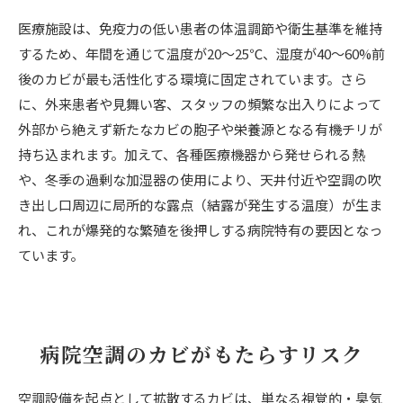
医療施設は、免疫力の低い患者の体温調節や衛生基準を維持
するため、年間を通じて温度が20〜25℃、湿度が40〜60%前
後のカビが最も活性化する環境に固定されています。さら
に、外来患者や見舞い客、スタッフの頻繁な出入りによって
外部から絶えず新たなカビの胞子や栄養源となる有機チリが
持ち込まれます。加えて、各種医療機器から発せられる熱
や、冬季の過剰な加湿器の使用により、天井付近や空調の吹
き出し口周辺に局所的な露点（結露が発生する温度）が生ま
れ、これが爆発的な繁殖を後押しする病院特有の要因となっ
ています。
病院空調のカビがもたらすリスク
空調設備を起点として拡散するカビは、単なる視覚的・臭気