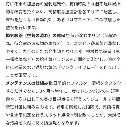
特に冬季の加湿器の過剰運転や、梅雨時期の除湿不足は局所
的な結露を招くため、高精度な湿度計を各エリアに配置し、
60%を超えない自動制御、あるいはマニュアルでの徹底した
監視を行います。
換気経路（空気の流れ）の確保
空気が淀むエリア（部屋の
隅、待合室の遮蔽物の裏など）は、湿気と浮遊真菌が滞留し
やすく、カビの新たな発生源となります。機械換気設備（第
一種換気など）の給排気バランスを定期的に測定し、院内全
体に滞留のない適切な気流（ワンウェイフロー）を作り出す
ことが重要です。
メンテナンスの仕組み化
日常的なフィルター清掃をタスク化
するだけでなく、3ヶ月〜半年に一度はドレンパンの内部汚
染や、吹き出し口の奥の目視点検を行うスケジュールを年間
管理計画に組み込みます。異常を察知した段階で、真菌検査
や含水率測定を行うスポット点検体制を敷くことが、大規模
な汚染を未然に防ぐ防波堤となります。