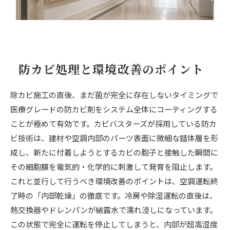
防カビ処理と環境改善のポイント
除カビ施工の直後、まだ菌が完全に存在しないタイミングで
医療グレードの防カビ剤をシステム全体にコーティングする
ことが極めて有効です。カビバスターズが採用している防カ
ビ技術は、建材や空調内部のパーツ表面に微細な錯体層を形
成し、新たに付着しようとするカビの胞子と接触した瞬間に
その細胞膜を電気的・化学的に刺激して発育を阻止します。
これと並行して行うべき環境改善のポイントは、空調運転終
了時の「内部乾燥」の徹底です。冷房や除湿運転の直後は、
熱交換器やドレンパンが結露水で濡れ浸しになっています。
この状態で完全に運転を停止してしまうと、内部が超高湿度