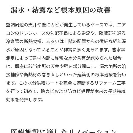
漏水・結露など根本原因の改善
空調周辺の天井や壁にカビが発生しているケースでは、エア
コンのドレンホースの勾配不良による逆流や、隠蔽部を通る
冷媒管の断熱欠損、あるいは上階の配管からの微細な経年漏
水が原因となっていることが非常に多く見られます。含水率
測定によって建材内部に異常な水分含有が認められた場合
は、即座に該当箇所の天井や壁を部分開口し、漏水箇所の溶
接補修や断熱材の巻き直しといった建築側の根本治療を行い
ます。この水分供給ルートを完全に遮断するリフォーム工事
を行って初めて、除カビおよび防カビ処理が本来の長期持続
効果を発揮します。
医療施設に適したリノベーション