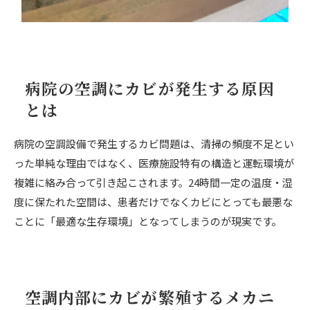
7.2.
湿度・換気・メンテナンスの最適化
8.
カビ除去とリフォームを同時に行う重要性
8.1.
漏水・結露など根本原因の改善
8.2.
医療施設に適したリノベーション対応
病院の空調にカビが発生する原因
9.
病院・クリニックでの施工事例と効果
とは
9.1.
カビ問題を解決した事例
病院の空調設備で発生するカビ問題は、清掃の頻度不足とい
9.2.
空調改善後の環境変化とメリット
った単純な理由ではなく、医療施設特有の構造と運転環境が
10.
失敗しない業者選びのポイント
複雑に絡み合って引き起こされます。24時間一定の温度・湿
10.1.
科学的根拠のある施工かどうか
度に保たれた空間は、患者だけでなくカビにとっても最悪な
ことに「最適な生存環境」となってしまうのが現実です。
10.2.
ワンストップ対応の重要性
11.
まとめ：院内感染を防ぐ最新対策と除去方法を徹底解説
空調内部にカビが繁殖するメカニ