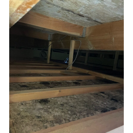
3.1.
エアコン内部・ダクト・フィルターの盲点
3.2.
天井裏・機械室など見えない場所の危険性
4.
病院における正しいカビ対策の考え方
4.1.
表面清掃では解決しない理由
4.2.
菌そのものへのアプローチの重要性
5.
エビデンスに基づくカビ調査と診断
5.1.
含水率測定で原因を特定する
5.2.
真菌検査による科学的なリスク把握
6.
病院空調のカビ除去方法と最新技術
6.1.
建材を傷めないMIST工法®とは
6.2.
従来工法との違いと効果
7.
再発を防ぐための空調カビ対策
7.1.
防カビ処理と環境改善のポイント