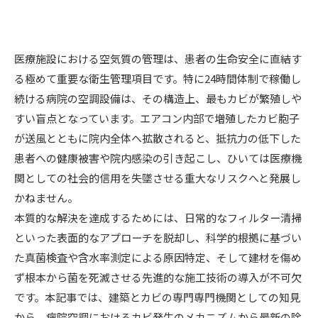
医療施設における空気質の管理は、患者の生命安全に直結す
る極めて重要な衛生管理項目です。特に24時間体制で稼働し
続ける病院の空調設備は、その構造上、最もカビが繁殖しや
すい盲点となっています。エアコン内部で増殖したカビ胞子
が送風とともに院内全体へ拡散されると、抵抗力の低下した
患者への健康被害や院内感染の引き起こし、ひいては医療機
関としての社会的信用を失墜させる重大なリスクへと発展し
かねません。
本質的な解決を達成するためには、日常的なフィルター清掃
といった表面的なアプローチを脱却し、科学的根拠に基づい
た真菌検査や含水率測定による原因特定、そして建材を傷め
ず根本から菌を死滅させる先進的な施工技術の導入が不可欠
です。本記事では、建築とカビの専門専門機関としての知見
から、病院空調におけるカビ発生のメカニズムから最新の除