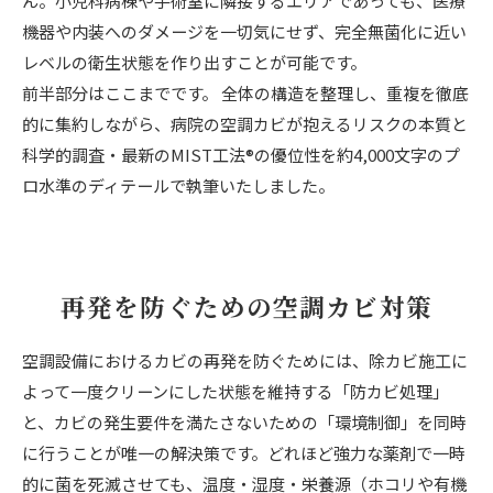
ん。小児科病棟や手術室に隣接するエリアであっても、医療
機器や内装へのダメージを一切気にせず、完全無菌化に近い
レベルの衛生状態を作り出すことが可能です。
前半部分はここまでです。 全体の構造を整理し、重複を徹底
的に集約しながら、病院の空調カビが抱えるリスクの本質と
科学的調査・最新のMIST工法®の優位性を約4,000文字のプ
ロ水準のディテールで執筆いたしました。
再発を防ぐための空調カビ対策
空調設備におけるカビの再発を防ぐためには、除カビ施工に
よって一度クリーンにした状態を維持する「防カビ処理」
と、カビの発生要件を満たさないための「環境制御」を同時
に行うことが唯一の解決策です。どれほど強力な薬剤で一時
的に菌を死滅させても、温度・湿度・栄養源（ホコリや有機