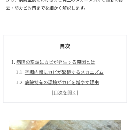
去・防カビ対策までを細かく解説します。
目次
1.
病院の空調にカビが発生する原因とは
1.1.
空調内部にカビが繁殖するメカニズム
1.2.
病院特有の環境がカビを増やす理由
2.
病院空調のカビがもたらすリスク
[目次を開く]
2.1.
患者・医療従事者への健康被害
2.2.
院内感染・クレーム・信用低下の危険性
3.
見落とされがちな空調カビの発生箇所