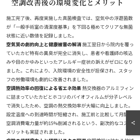
空調改善後の環境変化とメリット
施工完了後、再度実施した真菌検査では、空気中の浮遊菌数
が「一般手術室の清潔度基準」を下回る極めてクリアな無菌
状態に近い数値を記録しました。
空気質の劇的向上と健康被害の解消
施工翌日から院内を覆っ
ていたカビ特有の異臭が完全に消失し、患者や看護師の咳込
みや目のかゆみといったアレルギー症状の訴えがゼロになり
ました。これにより、入院環境の安全性が担保され、スタッ
フの労働環境も劇的に改善されました。
空調熱効率の回復による省エネ効果
熱交換器のアルミフィン
に詰まっていたカビとホコリのバイオフィルムが分子レベル
で消失したため、空調の熱交換効率が大幅に向上しました。
0120-588-766
設定温度への到達時間が短縮され、施工前と比較して月間の
空調消費電力量が約15%削減されるという、副次的なコスト
LINEお問い合わせ
お問い合わせ
メリットも実証されました。