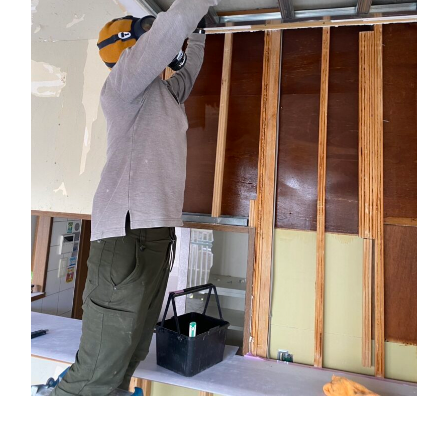
4.1.
アレルギーや呼吸器系疾患などの健康リスク
4.2.
木材の腐朽と住まいの資産価値低下
5.
表面的なカビ取りが何度も再発を繰り返す理由
5.1.
市販漂白剤や拭き取り掃除が持つ物理的限界
5.2.
建材内部に残るカビの生命線「菌糸」の脅威
6.
科学的根拠に基づくカビ対策：含水率測定と真菌検査の価値
6.1.
見えない水分の広がりを可視化する含水率測定
6.2.
カビの種類と汚染レベルを特定する真菌検査
7.
建材を壊さず根こそぎ減菌する「MIST工法®」の優位性
7.1.
物理的な破壊や削り作業を必要としない独自技術
7.2.
人体への安全性と高い防カビ持続性能の両立
8.
カビ除去とリフォームを一体で行う「ワンストップ対応」のメリット
8.1.
業者間のズレを無くし、工期とコストを大幅に削減