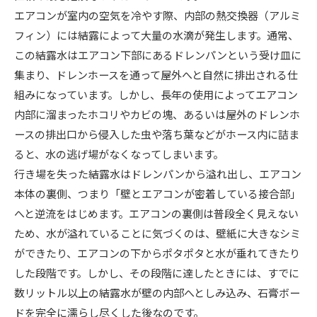
エアコンが室内の空気を冷やす際、内部の熱交換器（アルミ
フィン）には結露によって大量の水滴が発生します。通常、
この結露水はエアコン下部にあるドレンパンという受け皿に
集まり、ドレンホースを通って屋外へと自然に排出される仕
組みになっています。しかし、長年の使用によってエアコン
内部に溜まったホコリやカビの塊、あるいは屋外のドレンホ
ースの排出口から侵入した虫や落ち葉などがホース内に詰ま
ると、水の逃げ場がなくなってしまいます。
行き場を失った結露水はドレンパンから溢れ出し、エアコン
本体の裏側、つまり「壁とエアコンが密着している接合部」
へと逆流をはじめます。エアコンの裏側は普段全く見えない
ため、水が溢れていることに気づくのは、壁紙に大きなシミ
ができたり、エアコンの下からポタポタと水が垂れてきたり
した段階です。しかし、その段階に達したときには、すでに
数リットル以上の結露水が壁の内部へとしみ込み、石膏ボー
ドを完全に濡らし尽くした後なのです。