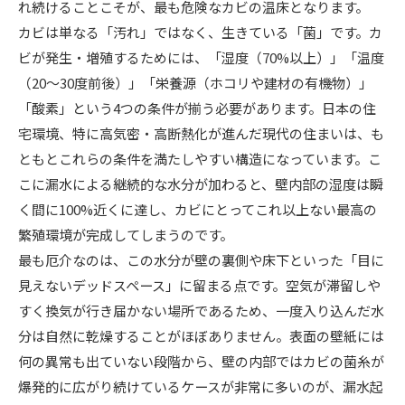
れ続けることこそが、最も危険なカビの温床となります。
カビは単なる「汚れ」ではなく、生きている「菌」です。カ
ビが発生・増殖するためには、「湿度（70%以上）」「温度
（20〜30度前後）」「栄養源（ホコリや建材の有機物）」
「酸素」という4つの条件が揃う必要があります。日本の住
宅環境、特に高気密・高断熱化が進んだ現代の住まいは、も
ともとこれらの条件を満たしやすい構造になっています。こ
こに漏水による継続的な水分が加わると、壁内部の湿度は瞬
く間に100%近くに達し、カビにとってこれ以上ない最高の
繁殖環境が完成してしまうのです。
最も厄介なのは、この水分が壁の裏側や床下といった「目に
見えないデッドスペース」に留まる点です。空気が滞留しや
すく換気が行き届かない場所であるため、一度入り込んだ水
分は自然に乾燥することがほぼありません。表面の壁紙には
何の異常も出ていない段階から、壁の内部ではカビの菌糸が
爆発的に広がり続けているケースが非常に多いのが、漏水起