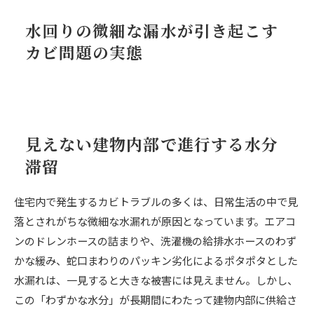
8.2.
建物の構造を知り尽くしたプロによる再発防止計画
水回りの微細な漏水が引き起こす
9.
まとめ：スピード対応が修繕費用と健康被害を最小限に抑える
カビ問題の実態
見えない建物内部で進行する水分
滞留
住宅内で発生するカビトラブルの多くは、日常生活の中で見
落とされがちな微細な水漏れが原因となっています。エアコ
ンのドレンホースの詰まりや、洗濯機の給排水ホースのわず
かな緩み、蛇口まわりのパッキン劣化によるポタポタとした
水漏れは、一見すると大きな被害には見えません。しかし、
この「わずかな水分」が長期間にわたって建物内部に供給さ