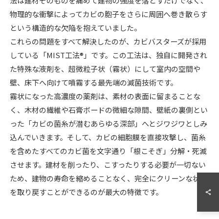
法は建材そのものを痛めて建物の強度を落とすだけでなく、
物理的な衝撃によってカビの胞子をさらに周囲へ巻き散らす
という構造的な欠陥を抱えていました。
これらの問題をすべて解決したのが、カビバスターズが採用
している「MIST工法®」です。この工法は、独自に開発され
た特殊な液剤を、超微粒子状（霧状）にして室内の空間や
壁、床下へ向けて噴霧する最先端の減菌技術です。
霧状になった高濃度の薬剤は、素材の表面に留まることな
く、木材の繊維や石膏ボードの微細な隙間、壁紙の裏側とい
った「カビの菌糸が潜むあらゆる深部」へとジワジワとしみ
込んでいきます。そして、カビの細胞膜を直接攻撃し、菌糸
を含めたすべてのカビ菌を文字通り「根こそぎ」分解・死滅
させます。建材を削ったり、こすったりする必要が一切ない
0120-588-766
ため、建物の寿命を縮めることなく、完全にクリーンな状態
を取り戻すことができるのが最大の特徴です。
LINEお問い合わせ
お問い合わせ