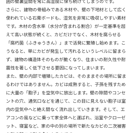
囲の壁裏空間を常に高湿度に保ち続けてしまうのです。
さらに、建物の骨組みである木材や、壁の下地材として広く
使われている石膏ボードも、湿気を非常に吸収しやすい素材
です。木材の含水率（水分が含まれる割合）が一定基準を超
えて高い状態が続くと、カビだけでなく、木材を腐らせる
「腐朽菌（ふきゅうきん）」まで活発に繁殖し始めます。こ
うなると、単にカビが発生して汚れるというレベルに留まら
ず、建物の構造体そのものが脆くなり、住まいの耐久性や耐
震性を著しく低下させる要因になってしまいます。
また、壁の内部で増殖したカビは、そのままその場所に留ま
るわけではありません。カビは成熟すると、子孫を残すため
に大量の「胞子」を空気中に放出します。壁の隙間やコンセ
ントの穴、通気口などを通じて、この目に見えない胞子は室
内の空気中へと絶え間なく流れ出していきます。そして、エ
アコンの風などに乗って家全体へと運ばれ、浴室やクローゼ
ット、寝室など、家の中の別の場所で新たなカビの二次被害