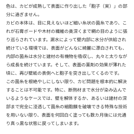
色は、カビが成熟して表面に作り出した「胞子（実）」の部
分に過ぎません。
カビの本体は、目に見えないほど細い糸状の菌糸であり、こ
れが石膏ボードや木材の繊維の奥深くまで網の目のように張
り巡らされています。漏水によって壁内部に水分が供給され
続けている環境では、表面がどんなに綺麗に漂白されても、
内部の菌糸は水分と建材の有機物を吸収し、丸々と太りなが
ら成長を続けています。そして、表面の薬剤の効果が薄れた
頃に、再び壁紙の表側へと胞子を突き出してくるのです。
この菌糸を根絶やしにしない限り、カビ問題を根本的に解決
することは不可能です。特に、断熱材まで水分が染み込んで
いるようなケースでは、壁を解体するか、あるいは建材の深
部まで完全に浸透して菌糸の細胞膜を破壊できる特殊な技術
を用いない限り、表面を何回白く塗っても数カ月後には元通
り真っ黒な状態に戻ってしまいます。