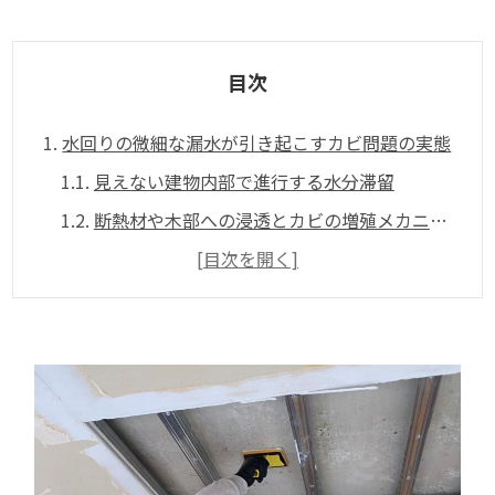
目次
1.
水回りの微細な漏水が引き起こすカビ問題の実態
1.1.
見えない建物内部で進行する水分滞留
1.2.
断熱材や木部への浸透とカビの増殖メカニズム
2.
エアコン漏水から壁カビが発生する具体的な仕組み
[目次を開く]
2.1.
ドレンホースの詰まりと本体からの逆流
2.2.
結露の発生と壁内部の含水率上昇
3.
洗濯機や蛇口まわりのトラブルがもたらす床下被害
3.1.
給排水の接続不良と少量の水分の滞留
3.2.
床材の裏側や壁裏に潜む見落としがちなリスク
4.
カビが住まいと家族に及ぼす深刻な二次被害