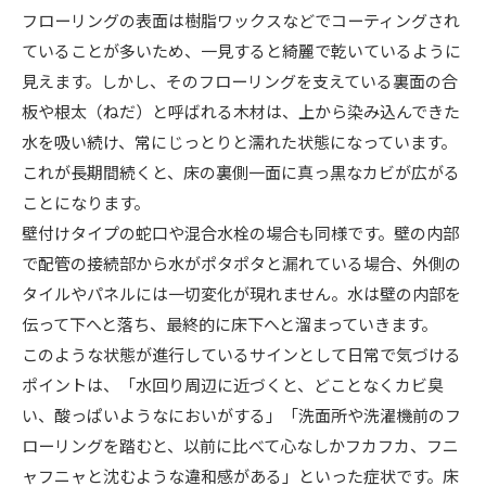
フローリングの表面は樹脂ワックスなどでコーティングされ
ていることが多いため、一見すると綺麗で乾いているように
見えます。しかし、そのフローリングを支えている裏面の合
板や根太（ねだ）と呼ばれる木材は、上から染み込んできた
水を吸い続け、常にじっとりと濡れた状態になっています。
これが長期間続くと、床の裏側一面に真っ黒なカビが広がる
ことになります。
壁付けタイプの蛇口や混合水栓の場合も同様です。壁の内部
で配管の接続部から水がポタポタと漏れている場合、外側の
タイルやパネルには一切変化が現れません。水は壁の内部を
伝って下へと落ち、最終的に床下へと溜まっていきます。
このような状態が進行しているサインとして日常で気づける
ポイントは、「水回り周辺に近づくと、どことなくカビ臭
い、酸っぱいようなにおいがする」「洗面所や洗濯機前のフ
ローリングを踏むと、以前に比べて心なしかフカフカ、フニ
ャフニャと沈むような違和感がある」といった症状です。床