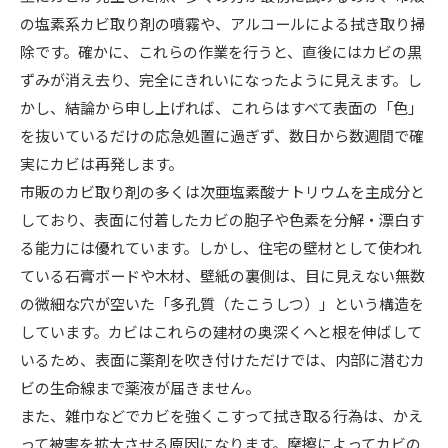
の塩素系カビ取り剤の噴霧や、アルコールによる拭き取り掃
除です。確かに、これらの作業を行うと、直後にはカビの黒
ずみが消え去り、完全にきれいになったように見えます。し
かし、結論から申し上げれば、これらはすべて表面の「色」
を抜いているだけの応急処置に過ぎず、数日から数週間で確
実にカビは再発します。
市販のカビ取り剤の多くは次亜塩素酸ナトリウムを主成分と
しており、表面に付着したカビの胞子や色素を分解・漂白す
る能力には優れています。しかし、住宅の壁材として使われ
ている石膏ボードや木材、壁紙の裏側は、目に見えない無数
の微細な穴が空いた「多孔質（たこうしつ）」という構造を
しています。カビはこれらの建材の奥深くへと根を伸ばして
いるため、表面に薬剤を吹き付けただけでは、内部に潜むカ
ビの生命線まで薬液が届きません。
また、雑巾などでカビを強くこすって拭き取る行為は、かえ
って被害を拡大させる原因になります。摩擦によってカビの