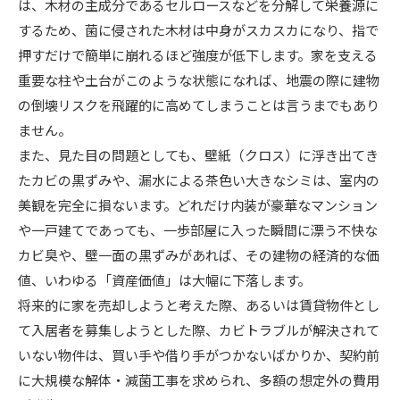
は、木材の主成分であるセルロースなどを分解して栄養源に
するため、菌に侵された木材は中身がスカスカになり、指で
押すだけで簡単に崩れるほど強度が低下します。家を支える
重要な柱や土台がこのような状態になれば、地震の際に建物
の倒壊リスクを飛躍的に高めてしまうことは言うまでもあり
ません。
また、見た目の問題としても、壁紙（クロス）に浮き出てき
たカビの黒ずみや、漏水による茶色い大きなシミは、室内の
美観を完全に損ないます。どれだけ内装が豪華なマンション
や一戸建てであっても、一歩部屋に入った瞬間に漂う不快な
カビ臭や、壁一面の黒ずみがあれば、その建物の経済的な価
値、いわゆる「資産価値」は大幅に下落します。
将来的に家を売却しようと考えた際、あるいは賃貸物件とし
て入居者を募集しようとした際、カビトラブルが解決されて
いない物件は、買い手や借り手がつかないばかりか、契約前
に大規模な解体・減菌工事を求められ、多額の想定外の費用