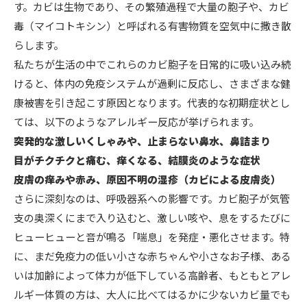
す。カビは生物であり、その繁殖過程で大量の胞子や、カビ
毒（マイコトキシン）と呼ばれる有害物質を空気中に撒き散
らします。
私たちが生活の中でこれらのカビ胞子を日常的に吸い込み続
けると、体内の免疫システムが過剰に反応し、さまざまな健
康被害を引き起こす原因となります。代表的な初期症状とし
ては、以下のようなアレルギー反応が挙げられます。
突発的な激しいくしゃみや、止まらない鼻水、鼻詰まり
目がチクチクと痛む、痒くなる、結膜炎のような症状
皮膚の痒みや赤み、原因不明の湿疹（カビによる皮膚炎）
さらに深刻なのは、呼吸器系への影響です。カビ胞子が気管
支の奥深くにまで入り込むと、激しい咳や、息をするたびに
ヒューヒューと音が鳴る「喘息」を発症・悪化させます。特
に、まだ免疫力の低い小さな赤ちゃんや小さなお子様、ある
いは加齢によって体力が低下している高齢者、もともとアレ
ルギー体質の方は、大人に比べてはるかに少ないカビ量でも