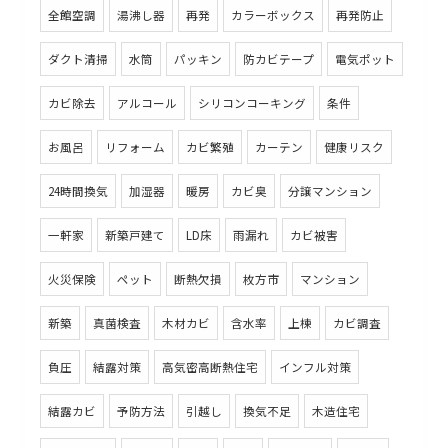
全館空調
湯沸し器
再発
カラーボックス
再発防止
ダクト清掃
水筒
パッキン
防カビテープ
電気ポット
カビ除去
アルコール
シリコンコーキング
条件
お風呂
リフォーム
カビ繁殖
カーテン
健康リスク
24時間換気
加湿器
暖房
カビ臭
分譲マンション
一軒家
新築戸建て
LD床
雨漏れ
カビ被害
火災保険
ペット
断熱欠損
枚方市
マンション
新築
真菌検査
木材カビ
含水率
上棟
カビ調査
負圧
結露対策
高気密高断熱住宅
インフル対策
結露カビ
予防方法
引越し
換気不足
木造住宅