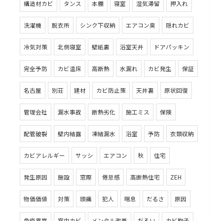
構造材カビ
タンス
本棚
寝室
湿気滞留
押入れ
洗濯機
脱衣所
シンク下収納
エアコン臭
隠れカビ
冷気対策
北側寝室
壁紙裏
浴室天井
ドアパッキン
完全予防
カビ温床
高断熱
水漏れ
カビ発生
保証
名古屋
別荘
建材
カビ防止策
天井裏
原状回復
管理会社
漏水事故
断熱劣化
施工ミス
保険
配管破裂
壁内結露
凍結漏水
浴室
予防
衣類収納
カビアレルギー
サッシ
エアコン
秋
住宅
発生原因
施設
窓際
倦怠感
高断熱住宅
ZEH
物価価値
対策
頭痛
犯人
喘息
だるさ
原因
免疫異常
室内カビ
メンタル改善
だるい
カビ胞子