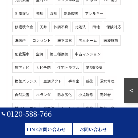
刺激症状
発疹
湿疹
副鼻腔炎
アレルギー
修繕積立金
天井
体調不良
対処法
団地
保険対応
洗面所
コンセント
床下湿気
老人ホーム
医療施設
配管漏水
空調
第三種換気
中古マンション
床下カビ
カビ予防
住宅トラブル
第3種換気
換気バランス
空調ダクト
手術室
感染
漏水修理
自然災害
ベランダ
防水劣化
小児喘息
高齢者
排水トラブル
除去法
シーリング
劣化
換気不良
0120-588-766
給湯器
配管ミス
食品庫
ワインセラー
給排水管
LINEお問い合わせ
お問い合わせ
床下浸水
資産価値
宿舎
配管
家具裏
収納