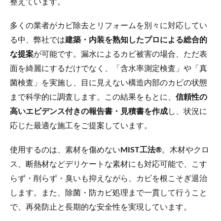
整えています。
多くの業者がカビ除去とリフォームを別々に対応してい
る中、弊社では
建築・内装を熟知したプロによる総合的
な提案
が可能です。漏水によるカビ被害の場合、ただ表
面を綺麗にするだけでなく、「含水率測定検査」や「真
菌検査」を実施し、目に見えない構造内部のカビの状態
まで科学的に調査します。この結果をもとに、
信頼性の
高いエビデンス付きの報告書・見積書を作成
し、状況に
応じた最適な施工をご提案しています。
使用するのは、素材を傷めない
MIST工法®
。木材やクロ
ス、断熱材などデリケートな素材にも対応可能で、こす
らず・削らず・臭いも抑えながら、カビを根こそぎ退治
します。また、除菌・防カビ処理まで一貫して行うこと
で、再発防止と長期的な安全性を実現しています。