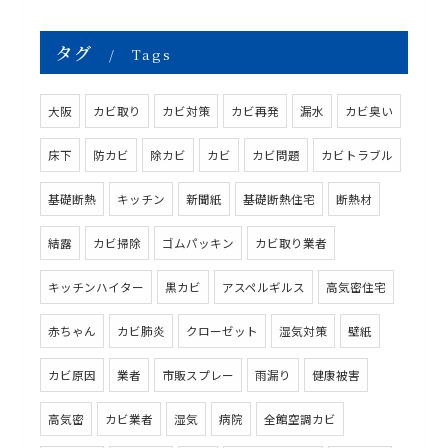
タグ
Tags
大阪
カビ取り
カビ対策
カビ再発
漏水
カビ臭い
床下
防カビ
除カビ
カビ
カビ問題
カビトラブル
基礎断熱
キッチン
新聞紙
基礎断熱住宅
断熱材
結露
カビ掃除
ゴムパッキン
カビ取り業者
キッチンハイター
黒カビ
アスペルギルス
高気密住宅
赤ちゃん
カビ肺炎
クローゼット
湿気対策
壁紙
カビ原因
業者
市販スプレー
雨漏り
健康被害
高気密
カビ業者
湿気
病院
全館空調カビ