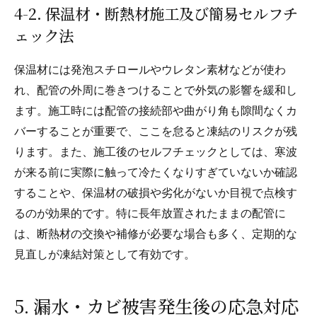
4-2. 保温材・断熱材施工及び簡易セルフチ
ェック法
保温材には発泡スチロールやウレタン素材などが使わ
れ、配管の外周に巻きつけることで外気の影響を緩和し
ます。施工時には配管の接続部や曲がり角も隙間なくカ
バーすることが重要で、ここを怠ると凍結のリスクが残
ります。また、施工後のセルフチェックとしては、寒波
が来る前に実際に触って冷たくなりすぎていないか確認
することや、保温材の破損や劣化がないか目視で点検す
るのが効果的です。特に長年放置されたままの配管に
は、断熱材の交換や補修が必要な場合も多く、定期的な
見直しが凍結対策として有効です。
5. 漏水・カビ被害発生後の応急対応