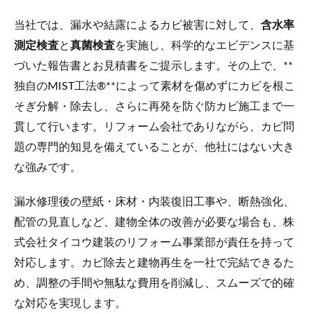
当社では、漏水や結露によるカビ被害に対して、
含水率
測定検査
と
真菌検査
を実施し、科学的なエビデンスに基
づいた報告書とお見積書をご提示します。その上で、**
独自のMIST工法®**によって素材を傷めずにカビを根こ
そぎ分解・除去し、さらに再発を防ぐ防カビ施工まで一
貫して行います。リフォーム会社でありながら、カビ問
題の専門的知見を備えていることが、他社にはない大き
な強みです。
漏水修理後の壁紙・床材・内装復旧工事や、断熱強化、
配管の見直しなど、建物全体の改善が必要な場合も、株
式会社タイコウ建装のリフォーム事業部が責任を持って
対応します。カビ除去と建物再生を一社で完結できるた
め、調整の手間や無駄な費用を削減し、スムーズで的確
な対応を実現します。